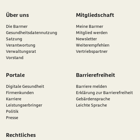
Über uns
Mitgliedschaft
Die Barmer
Meine Barmer
Gesundheitsdatennutzung
Mitglied werden
Satzung
Newsletter
externer Link:
Verantwortung
Weiterempfehlen
Verwaltungsrat
Vertriebspartner
Vorstand
Portale
Barrierefreiheit
Digitale Gesundheit
Barriere melden
Firmenkunden
Erklärung zur Barrierefreiheit
Karriere
Gebärdensprache
Leistungserbringer
Leichte Sprache
Politik
Presse
Rechtliches