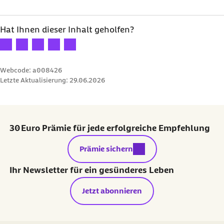
Hat Ihnen dieser Inhalt geholfen?
Ihre Bewertung: 1 Stern
Ihre Bewertung: 2 Sterne
Ihre Bewertung: 3 Sterne
Ihre Bewertung: 4 Sterne
Ihre Bewertung: 5 Sterne
Webcode: a008426
Letzte Aktualisierung:
29.06.2026
30 Euro Prämie für jede erfolgreiche Empfehlung
externer Link:
Prämie sichern
Ihr Newsletter für ein gesünderes Leben
Jetzt abonnieren