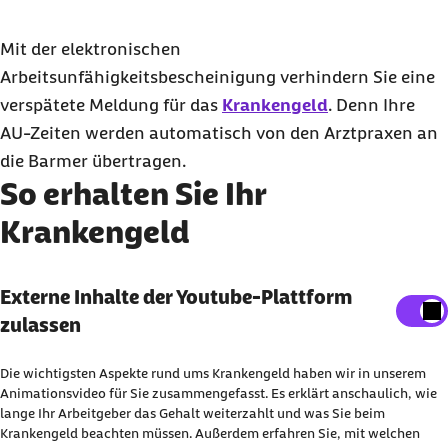
Mit der elektronischen
Arbeitsunfähigkeitsbescheinigung verhindern Sie eine
verspätete Meldung für das
Krankengeld
. Denn Ihre
AU-Zeiten werden automatisch von den Arztpraxen an
die Barmer übertragen.
So erhalten Sie Ihr
Krankengeld
Externe Inhalte der Youtube-Plattform
Externe Inhalte der Youtube-Plattform
anzeigen
zulassen
Sie können an dieser Stelle einstellen, alle externe
Die wichtigsten Aspekte rund ums Krankengeld haben wir in unserem
Inhalte auf der Website anzeigen zu lassen.
Animationsvideo für Sie zusammengefasst. Es erklärt anschaulich, wie
lange Ihr Arbeitgeber das Gehalt weiterzahlt und was Sie beim
Ich bin damit einverstanden, dass personenbezogene
Krankengeld beachten müssen. Außerdem erfahren Sie, mit welchen