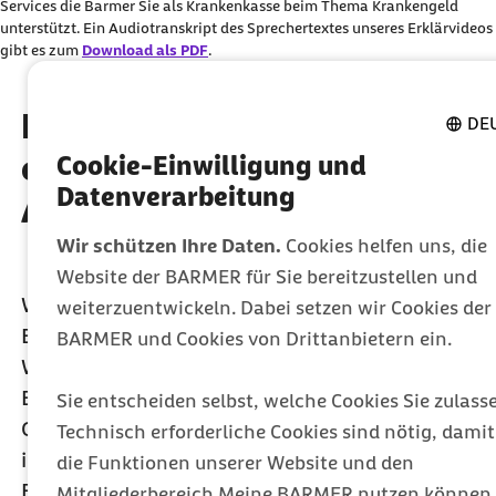
Daten an Drittplattform übermittelt werden. Mehr dazu
Services die Barmer Sie als Krankenkasse beim Thema Krankengeld
unterstützt. Ein Audiotranskript des Sprechertextes unseres Erklärvideos
in unserer
Datenschutzerklärung
.
gibt es zum
Download als PDF
.
Die häufigsten Fragen zur
DE
elektronischen
Cookie-Einwilligung und
Datenverarbeitung
Arbeitsunfähigkeitsbeschei
Wir schützen Ihre Daten.
Cookies helfen uns, die
Website der BARMER für Sie bereitzustellen und
Was ist die elektronische AU-
weiterzuentwickeln. Dabei setzen wir Cookies der
Bescheinigung?
BARMER und Cookies von Drittanbietern ein.
Wer stellt die elektronische AU-
Die elektronische
Bescheinigung aus?
Arbeitsunfähigkeitsbescheinigung, auch eAU
Sie entscheiden selbst, welche Cookies Sie zulass
Gibt es die AU-Bescheinigung auch noch
genannt, ist Ihre Krankschreibung, die der Barmer
Bei Arbeitsunfällen oder
Technisch erforderliche Cookies sind nötig, damit
in Papier?
in digitaler Form direkt und sicher von Ihrer
Krankenhausentlassungen dürfen
die Funktionen unserer Website und den
Bekommen Arbeitgeber die AU-
Vertragsarztpraxis übermittelt wird. Das digitale
Krankschreibungen in Ausnahmen auch von
Nein, die Arbeitsunfähigkeitsbescheinigung ist
Mitgliederbereich Meine BARMER nutzen können.