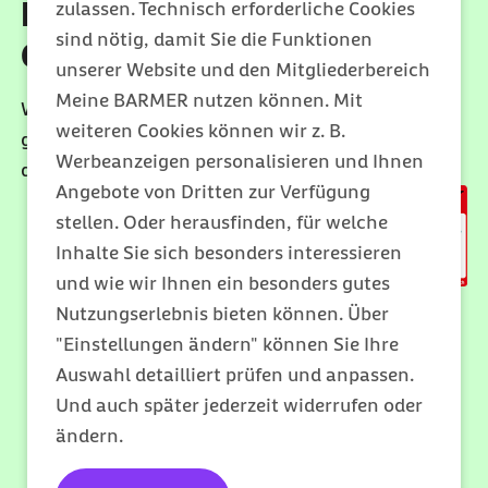
Beste Leistungen für Ihre
zulassen. Technisch erforderliche Cookies
sind nötig, damit Sie die Funktionen
Gesundheit
unserer Website und den Mitgliederbereich
Meine BARMER nutzen können. Mit
Wir unterstützen Sie dabei, gesund zu bleiben oder
weiteren Cookies können wir z. B.
gesund zu werden. Mit Leistungen, die weit über
Werbeanzeigen personalisieren und Ihnen
den gesetzlichen Rahmen hinausgehen.
Angebote von Dritten zur Verfügung
stellen. Oder herausfinden, für welche
Inhalte Sie sich besonders interessieren
und wie wir Ihnen ein besonders gutes
Nutzungserlebnis bieten können. Über
"Einstellungen ändern" können Sie Ihre
Auswahl detailliert prüfen und anpassen.
Und auch später jederzeit widerrufen oder
ändern.
Mitglied werden