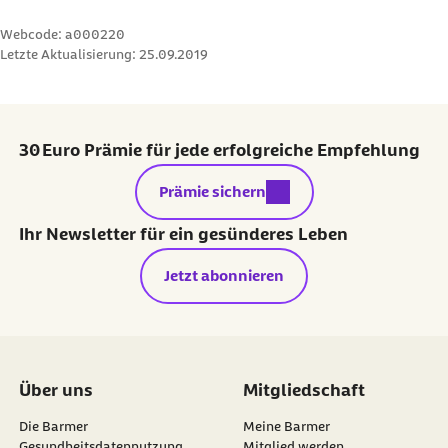
Webcode: a000220
Letzte Aktualisierung:
25.09.2019
30 Euro Prämie für jede erfolgreiche Empfehlung
externer Link:
Prämie sichern
Ihr Newsletter für ein gesünderes Leben
Jetzt abonnieren
Über uns
Mitgliedschaft
Die Barmer
Meine Barmer
Gesundheitsdatennutzung
Mitglied werden