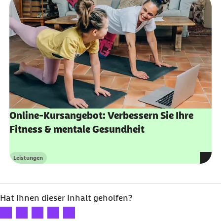
Online-Kursangebot: Verbessern Sie Ihre
Fitness & mentale Gesundheit
Leistungen
Kategorie
Hat Ihnen dieser Inhalt geholfen?
Ihre Bewertung: 1 Stern
Ihre Bewertung: 2 Sterne
Ihre Bewertung: 3 Sterne
Ihre Bewertung: 4 Sterne
Ihre Bewertung: 5 Sterne