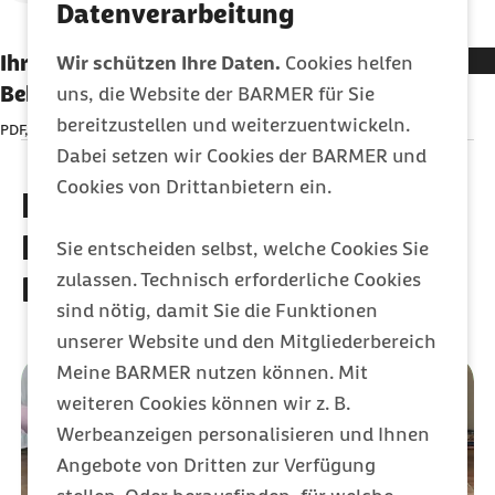
Datenverarbeitung
Ihr Wegweiser bei vermuteten
Wir schützen Ihre Daten.
Cookies helfen
Behandlungsfehlern - barrierefreies PDF
uns, die Website der BARMER für Sie
bereitzustellen und weiterzuentwickeln.
PDF, 205,95 KB
Dabei setzen wir Cookies der BARMER und
Cookies von Drittanbietern ein.
Entdecken Sie weitere
Leistungen der Barmer
Sie entscheiden selbst, welche Cookies Sie
zulassen. Technisch erforderliche Cookies
Krankenversicherung
sind nötig, damit Sie die Funktionen
unserer Website und den Mitgliederbereich
Meine BARMER nutzen können. Mit
weiteren Cookies können wir z. B.
Werbeanzeigen personalisieren und Ihnen
Angebote von Dritten zur Verfügung