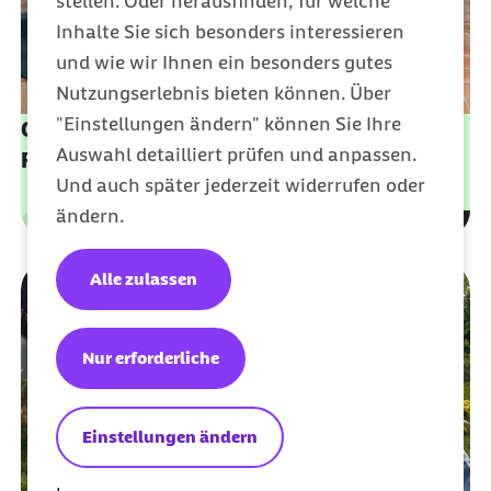
stellen. Oder herausfinden, für welche
Inhalte Sie sich besonders interessieren
und wie wir Ihnen ein besonders gutes
Nutzungserlebnis bieten können. Über
"Einstellungen ändern" können Sie Ihre
Online-Kursangebot: Verbessern Sie Ihre
Auswahl detailliert prüfen und anpassen.
Fitness & mentale Gesundheit
Und auch später jederzeit widerrufen oder
ändern.
Leistungen
Kategorie
Alle zulassen
Nur erforderliche
Einstellungen ändern