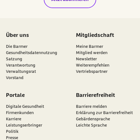
Über uns
Mitgliedschaft
Die Barmer
Meine Barmer
Gesundheitsdatennutzung
Mitglied werden
Satzung
Newsletter
externer Link:
Verantwortung
Weiterempfehlen
Verwaltungsrat
Vertriebspartner
Vorstand
Portale
Barrierefreiheit
Digitale Gesundheit
Barriere melden
Firmenkunden
Erklärung zur Barrierefreiheit
Karriere
Gebärdensprache
Leistungserbringer
Leichte Sprache
Politik
Presse