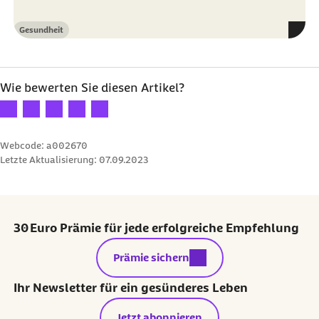
Gesundheit
Kategorie
Wie bewerten Sie diesen Artikel?
Ihre Bewertung: 1 Stern
Ihre Bewertung: 2 Sterne
Ihre Bewertung: 3 Sterne
Ihre Bewertung: 4 Sterne
Ihre Bewertung: 5 Sterne
Webcode: a002670
Letzte Aktualisierung:
07.09.2023
30 Euro Prämie für jede erfolgreiche Empfehlung
externer Link:
Prämie sichern
Ihr Newsletter für ein gesünderes Leben
Jetzt abonnieren