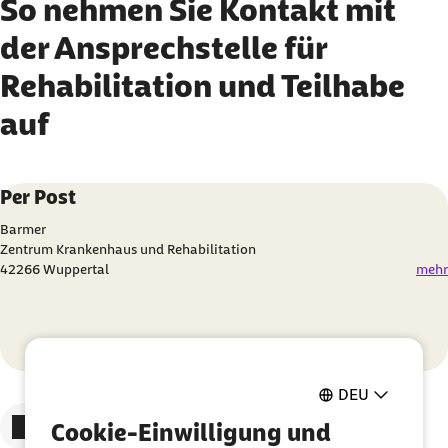
So nehmen Sie Kontakt mit
der Ansprechstelle für
Rehabilitation und Teilhabe
auf
Karussell mit 4 Elementen
Element 1 von 4
Per Post
Barmer
Zentrum Krankenhaus und Rehabilitation
42266 Wuppertal
mehr
DEU
Zum vorigen Element
Zum nächsten Element
Cookie-Einwilligung und