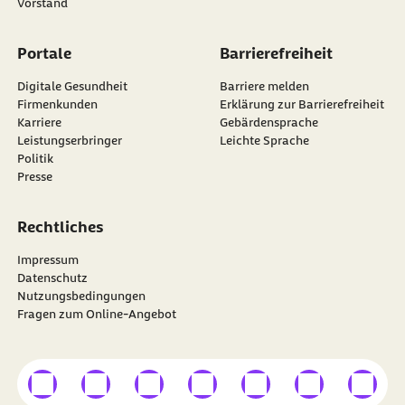
Vorstand
Portale
Barrierefreiheit
Digitale Gesundheit
Barriere melden
Firmenkunden
Erklärung zur Barrierefreiheit
Karriere
Gebärdensprache
Leistungserbringer
Leichte Sprache
Politik
Presse
Rechtliches
Impressum
Datenschutz
Nutzungsbedingungen
Fragen zum Online-Angebot
externer Link
externer Link
externer Link
externer Link
externer Link
externer Link
externer
Besuchen Sie die
BARMER
auf