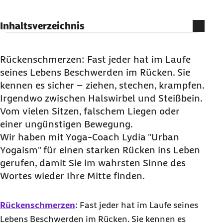
Inhaltsverzeichnis
Der moderne Mensch und sein Rücken – eine
komplizierte Beziehung
Rückenschmerzen: Fast jeder hat im Laufe
seines Lebens Beschwerden im Rücken. Sie
Sind Yoga-Übungen gut für Rücken und
kennen es sicher – ziehen, stechen, krampfen.
Wirbelsäule? Die Neue Rückenschule gibt
Irgendwo zwischen Halswirbel und Steißbein.
Antworten!
Vom vielen Sitzen, falschem Liegen oder
Kräftigen Sie Ihren Rücken mit Übungen aus
einer ungünstigen Bewegung.
Rückenyoga und Faszienyoga
Wir haben mit Yoga-
Coach
Lydia "
Urban
Yogaism
" für einen starken Rücken ins Leben
gerufen, damit Sie im wahrsten Sinne des
Wortes wieder Ihre Mitte finden.
Rückenschmerzen
: Fast jeder hat im Laufe seines
Lebens Beschwerden im Rücken. Sie kennen es