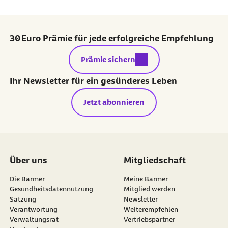
30 Euro Prämie für jede erfolgreiche Empfehlung
externer Link:
Prämie sichern
Ihr Newsletter für ein gesünderes Leben
Jetzt abonnieren
Über uns
Mitgliedschaft
Die Barmer
Meine Barmer
Gesundheitsdatennutzung
Mitglied werden
Satzung
Newsletter
externer Link:
Verantwortung
Weiterempfehlen
Verwaltungsrat
Vertriebspartner