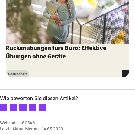
Rückenübungen fürs Büro: Effektive
Übungen ohne Geräte
Gesundheit
Kategorie
Wie bewerten Sie diesen Artikel?
Ihre Bewertung: 1 Stern
Ihre Bewertung: 2 Sterne
Ihre Bewertung: 3 Sterne
Ihre Bewertung: 4 Sterne
Ihre Bewertung: 5 Sterne
Webcode: a005401
Letzte Aktualisierung:
14.05.2020