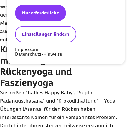
werden. Sie werden jedoch schnell merken, dass
Nur erforderliche
genau diese Entschleunigung und ein gewisses
Maß an Achtsamkeit für die eigenen Bedürfnisse
auch dabei helfen werden, den Rücken zu
Einstellungen ändern
entspannen.
Kräftigen Sie Ihren Rücken
Impressum
Datenschutz-Hinweise
mit Übungen aus
Rückenyoga und
Faszienyoga
Sie heißen "halbes
Happy Baby
", "Supta
Padangusthasana" und "Krokodilhaltung" – Yoga-
Übungen (Asanas) für den Rücken haben
interessante Namen für ein verspanntes Problem.
Doch hinter ihnen stecken teilweise erstaunlich