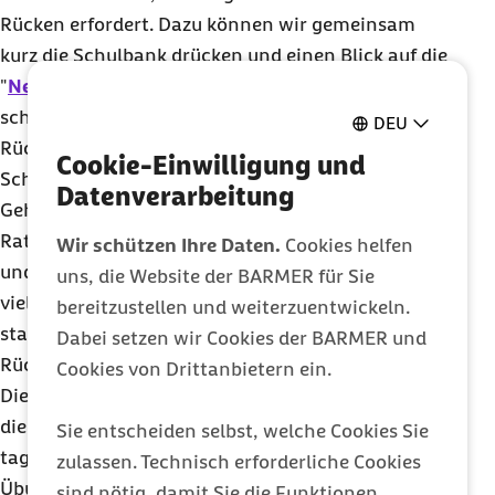
Rücken erfordert. Dazu können wir gemeinsam
kurz die Schulbank drücken und einen Blick auf die
"
Neue Rückenschule
" werfen. Sie ist, wie ihr Name
schon sagt, eine Weiterführung der klassischen
DEU
Rückenschule, die Ende der 60er-Jahre in
Cookie-Einwilligung und
Schweden entwickelt wurde und richtiges Stehen,
Datenverarbeitung
Gehen und Liegen lehrte. Haben Sie schon mal den
Ratschlag erhalten, den Rücken nicht zu runden
Wir schützen Ihre Daten.
Cookies helfen
und beim Heben in die Knie zu gehen? Diese und
uns, die Website der BARMER für Sie
viele andere ähnliche Hinweise und Übungen
bereitzustellen und weiterzuentwickeln.
stammen aus der klassischen Rückenschule gegen
Dabei setzen wir Cookies der BARMER und
Rückenschmerz.
Cookies von Drittanbietern ein.
Die Neue Rückenschule hat erkannt, dass es nicht
die eine richtige Haltung gibt, die wir tagein-
Sie entscheiden selbst, welche Cookies Sie
tagaus einnehmen sollen. Yoga ist mit seinen
zulassen. Technisch erforderliche Cookies
Übungen daher ein wichtiges Behandlungskonzept
sind nötig, damit Sie die Funktionen