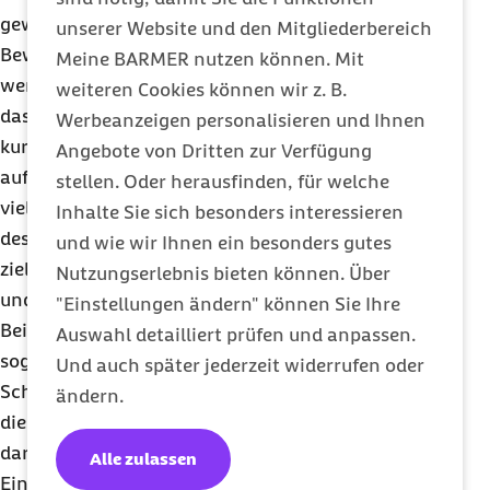
geworden, weil man fließende und vielseitige
unserer Website und den Mitgliederbereich
Bewegungen kennenlernt. Ein Rücken ist glücklich,
Meine BARMER nutzen können. Mit
wenn wir unsere Haltung immer wieder ändern –
weiteren Cookies können wir z. B.
das beinhaltet auch den Katzenbuckel, ein
Werbeanzeigen personalisieren und Ihnen
kurzweiliges Hohlkreuz und eine S-Form, die wir
Angebote von Dritten zur Verfügung
auf der Yogamatte nachahmen können. Diese und
stellen. Oder herausfinden, für welche
viele andere erstrebenswerte Haltungen sind Teile
Inhalte Sie sich besonders interessieren
des Yogas, denn die Asanas beim Rückenyoga
und wie wir Ihnen ein besonders gutes
zielen darauf ab, Sehnen und Bänder zu dehnen
Nutzungserlebnis bieten können. Über
und die Muskulatur im Rumpf zu stärken.
"Einstellungen ändern" können Sie Ihre
Bei der Prävention und Verbesserung ist Yoga kein
Auswahl detailliert prüfen und anpassen.
sogenannter "
quick fix
". Also keine Heilung im
Und auch später jederzeit widerrufen oder
Schnellverfahren. Wenn Sie Yoga praktizieren und
ändern.
die Übungen ausführen möchten, sollten Sie sich
darauf einlassen, dass Yoga Körper und Geist als
Alle zulassen
Einheit betrachtet, die gleichermaßen "behandelt"