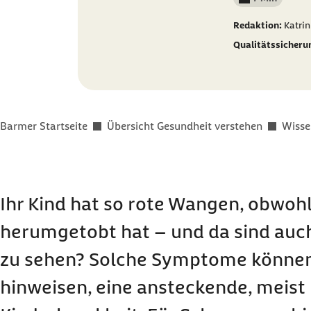
Lesedauer wenig
Redaktion:
Katrin
Qualitätssicheru
Sie befinden sich hier:
Barmer Startseite
Übersicht Gesundheit verstehen
Wisse
Ihr Kind hat so rote Wangen, obwohl
herumgetobt hat – und da sind auch
zu sehen? Solche Symptome können 
hinweisen, eine ansteckende, meist