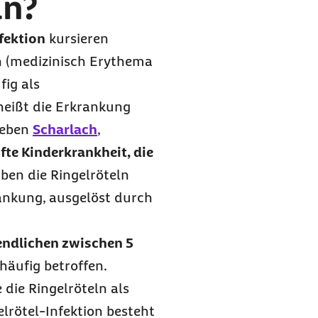
ln?
fektion
kursieren
n (medizinisch Erythema
ig als
heißt die Erkrankung
 neben
Scharlach
,
nfte Kinderkrankheit, die
aben die Ringelröteln
rankung, ausgelöst durch
endlichen zwischen 5
häufig betroffen.
die Ringelröteln als
lrötel-Infektion besteht