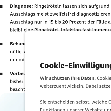
Diagnose:
Ringelröteln lassen sich aufgrund
Ausschlags meist zweifelsfrei diagnostizieren.
Ausschlag nur in 15 bis 20 Prozent der Fälle a
bleibt eine Ringelrötel-Infektion fast immer
Behandlung:
Eine Therapie ist bei Ringelrötel
nötig. Ausruhen und viel Schlaf unterstütze
um mit der viralen Erkrankung zurechtzuk
Cookie-Einwilligun
Vorbeugung:
Eine Impfung, die vor Ringelröte
Wir schützen Ihre Daten.
Cookie
bisher nicht. S
innvoll ist es, die klassischen 
weiterzuentwickeln. Dabei setz
beachten.
Sie entscheiden selbst, welche C
Funktionen unserer Website un