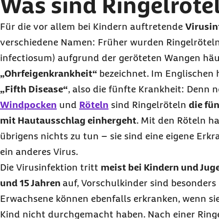
Was sind Ringelröte
Für die vor allem bei Kindern auftretende
Virusin
verschiedene Namen: Früher wurden Ringelrötel
infectiosum) aufgrund der geröteten Wangen häuf
„Ohrfeigenkrankheit“
bezeichnet. Im Englischen 
„Fifth Disease“
, also die fünfte Krankheit: Denn
Windpocken
und
Röteln
sind Ringelröteln
die fü
mit Hautausschlag einhergeht
. Mit den Röteln h
übrigens nichts zu tun – sie sind eine eigene Erk
ein anderes Virus.
Die Virusinfektion tritt
meist bei Kindern und Jug
und 15 Jahren
auf, Vorschulkinder sind besonders 
Erwachsene können ebenfalls erkranken, wenn sie 
Kind nicht durchgemacht haben. Nach einer Ringe