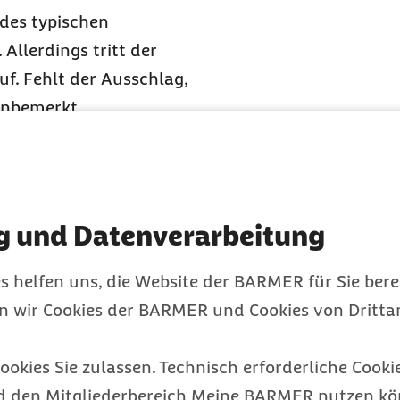
 des typischen
 Allerdings tritt der
uf. Fehlt der Ausschlag,
 unbemerkt.
n in der Regel nicht
n den Körper am besten,
ommen.
g und Datenverarbeitung
ln schützt, gibt es
s helfen uns, die Website der BARMER für Sie bere
Hygieneregeln zu
en wir Cookies der BARMER und Cookies von Drittan
ookies Sie zulassen. Technisch erforderliche Cookie
d den Mitgliederbereich Meine BARMER nutzen kön