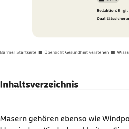
Lesedauer wenig
Redaktion:
Birgit
Qualitätssicheru
Sie befinden sich hier:
Barmer Startseite
Übersicht Gesundheit verstehen
Wisse
Inhaltsverzeichnis
Auf einen Blick
Was sind Masern?
Welche Ursachen haben Masern?
Masern gehören ebenso wie Windpo
Wie oft kommen Masern vor?