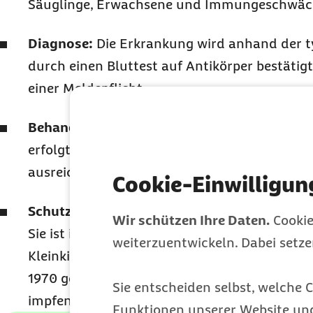
Säuglinge, Erwachsene und Immungeschwäc
Diagnose:
Die Erkrankung wird anhand der 
durch einen Bluttest auf Antikörper bestätig
einer Meldepflicht.
Behandlung:
Es gibt keine spezifische Thera
erfolgt symptomatisch mit Bettruhe, Fieber
ausreichender Flüssigkeitszufuhr.
Cookie-Einwilligun
Schutz:
Der sicherste Schutz ist die Masern
Wir schützen Ihre Daten.
Cookie
Sie ist in Deutschland gesetzlich vorgeschri
weiterzuentwickeln. Dabei setz
Kleinkindalter in zwei Dosen verabreicht. Au
1970 geboren wurden und keinen Impfschutz 
Sie entscheiden selbst, welche C
impfen lassen.
Funktionen unserer Website un