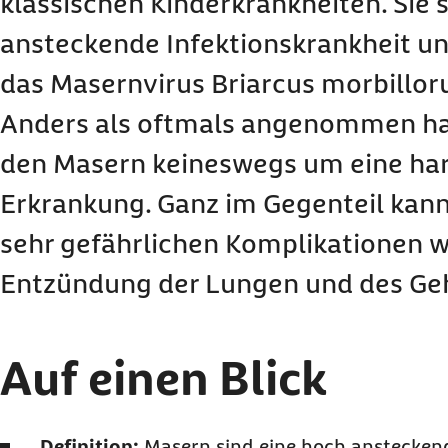
klassischen Kinderkrankheiten. Sie s
Wie erfolgt die Ansteckung?
ansteckende Infektionskrankheit u
Welche Symptome treten bei Masern auf?
das Masernvirus Briarcus morbillor
Welche Folgeerkrankungen sind bei Masern mö
Wie werden Masern diagnostiziert?
Anders als oftmals angenommen han
Welche Behandlungsmöglichkeiten gibt es?
den Masern keineswegs um eine ha
Gibt es eine Impfung gegen Masern?
Erkrankung. Ganz im Gegenteil kann 
Weiterführende Informationen
sehr gefährlichen Komplikationen w
Entzündung der Lungen und des Geh
Auf einen Blick
Definition:
Masern sind eine hoch ansteckende