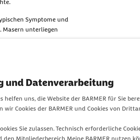
hte.
typischen Symptome und
t. Masern unterliegen
pie. Die Behandlung
senkung und
g und Datenverarbeitung
-Impfung (MMR-Impfung).
s helfen uns, die Website der BARMER für Sie bere
eben und wird im
en wir Cookies der BARMER und Cookies von Drittan
ch Erwachsene, die nach
haben, sollten sich
ookies Sie zulassen. Technisch erforderliche Cookie
d den Mitgliederbereich Meine BARMER nutzen kön