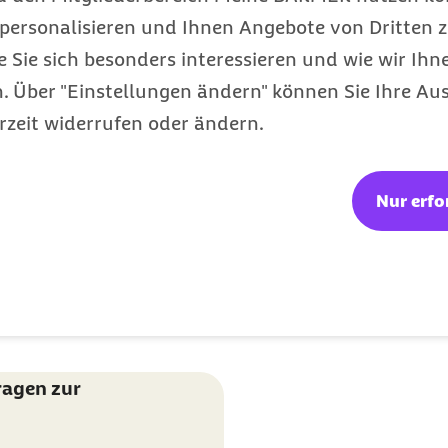
personalisieren und Ihnen Angebote von Dritten z
e Sie sich besonders interessieren und wie wir Ihn
eitlich und stehen auf
 Über "Einstellungen ändern" können Sie Ihre Aus
n (eAU). Diese finden Sie
rzeit widerrufen oder ändern.
er Krankenkasse.
Nur erfo
e sehr ansteckend ist und
t genügt bereits ein
ie Erkrankung zu
schwerden in den oberen
ragen zur