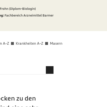
er als
 Frohn (Diplom-Biologin)
ng:
Fachbereich Arzneimittel Barmer
n A-Z
Krankheiten A-Z
Masern
cken zu den