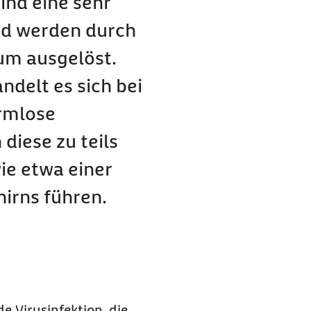
ind eine sehr
nd werden durch
um ausgelöst.
glich?
delt es sich bei
rmlose
diese zu teils
ie etwa einer
irns führen.
 Virusinfektion, die