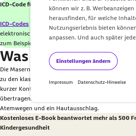
ICD-Code für Masern: B05
können wir z. B. Werbeanzeigen 
herausfinden, für welche Inhalt
ICD-Codes
benennen medizinische Diagnosen einh
Nutzungserlebnis bieten können.
elektronischen Arbeitsunfähigkeitsbescheinigunge
anpassen. Und auch später jede
zum Beispiel im Online-Portal oder in der App Ihr
Was sind Masern?
Einstellungen ändern
Die Masernerkrankung ist eine
Virusinfektion
, di
zu den klassischen
Kinderkrankheiten
zählt. Meis
Impressum
Datenschutz-Hinweise
kurzer Kontakt mit einem Masernpatienten, um d
übertragen. Charakteristische Symptome sind Be
Atemwegen und ein Hautausschlag.
Kostenloses E-Book beantwortet mehr als 500 F
Kindergesundheit