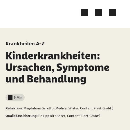
Zum Kontakt Knopf springen
Zum Seiteninhalt springen
Krankheiten A-Z
Kinderkrankheiten:
Ursachen, Symptome
und Behandlung
9 Min
Lesedauer weniger als
Redaktion:
Magdalena Geretto (Medical Writer, Content Fleet GmbH)
Qualitätssicherung:
Philipp Kirn (Arzt, Content Fleet GmbH)