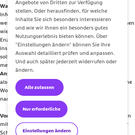
Angebote von Dritten zur Verfügung
Wann zum Arzt?
Besteht der Verdacht auf eine
stellen. Oder herausfinden, für welche
Infektion mit Röteln, sollte dies ärztlich abgeklärt
Inhalte Sie sich besonders interessieren
werden. Denn die Erkrankung kann mit Komplikationen
und wie wir Ihnen ein besonders gutes
wie einer
Myokarditis
(Herzmuskelentzündung) oder
Nutzungserlebnis bieten können. Über
Enzephalitis (Gehirnentzündung) einhergehen und
"Einstellungen ändern" können Sie Ihre
insbesondere für Schwangere gefährlich sein. Sie
Auswahl detailliert prüfen und anpassen.
sollten daher den Kontakt zu infizierten Personen
Und auch später jederzeit widerrufen oder
meiden.
ändern.
Ansteckung:
Röteln werden per Tröpfcheninfektion,
also über die Luft übertragen. Erkrankte sind etwa eine
Alle zulassen
Woche vor Symptombeginn und bis zu einer Woche
nach Beginn des Hautausschlags ansteckend.
Nur erforderliche
Vorbeugung:
Vor Röteln schützt eine Impfung. Frauen
mit
Kinderwunsch
sollten ihren Impfschutz vor einer
Einstellungen ändern
Schwangerschaft überprüfen lassen.