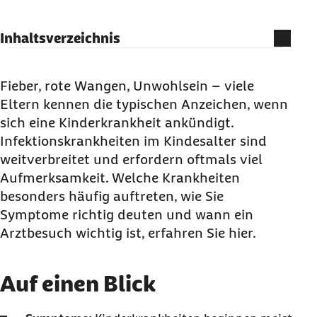
Inhaltsverzeichnis
Auf einen Blick
Was ist eine Kinderkrankheit überhaupt?
Fieber, rote Wangen, Unwohlsein – viele
Eltern kennen die typischen Anzeichen, wenn
Welche Kinderkrankheiten gibt es?
sich eine Kinderkrankheit ankündigt.
Therapie von Kinderkrankheiten
Infektionskrankheiten im Kindesalter sind
Volle Transparenz über Ihr Kinderkrankengeld in
weitverbreitet und erfordern oftmals viel
Meine Barmer
Aufmerksamkeit. Welche Krankheiten
besonders häufig auftreten, wie Sie
Symptome richtig deuten und wann ein
Arztbesuch wichtig ist, erfahren Sie hier.
Auf einen Blick