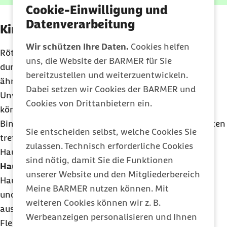
Cookie-Einwilligung und
Datenverarbeitung
Kinderkrankheit Röteln
Wir schützen Ihre Daten.
Cookies helfen
Röteln ist eine ansteckende Infektionskrankheit, die
uns, die Website der BARMER für Sie
durch das Rubellavirus verursacht wird. Zunächst
bereitzustellen und weiterzuentwickeln.
ähneln die Symptome denen einer
Erkältung
:
Dabei setzen wir Cookies der BARMER und
Unwohlsein, Kopfschmerzen und leichtes Fieber
Cookies von Drittanbietern ein.
können vorkommen. Aber auch eine
Bindehautentzündung und geschwollene Lymphknoten
Sie entscheiden selbst, welche Cookies Sie
treten auf. Einige Tage später folgt der typische
zulassen. Technisch erforderliche Cookies
Hautausschlag.
sind nötig, damit Sie die Funktionen
Hautausschlag:
Röteln gehen mit einem typischen
unserer Website und den Mitgliederbereich
Hautausschlag einher, der meist im Gesicht beginnt
Meine BARMER nutzen können. Mit
und sich anschließend über den gesamten Körper
weiteren Cookies können wir z. B.
ausbreitet. Charakteristisch sind kleine hellrote
Werbeanzeigen personalisieren und Ihnen
Flecken, die nicht miteinander verschmelzen.