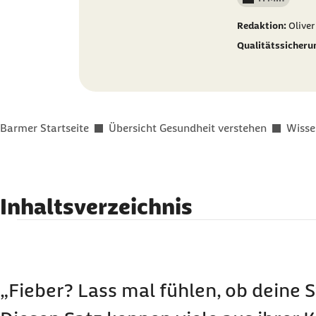
Lesedauer wenig
Redaktion:
Oliver
Qualitätssicheru
Sie befinden sich hier:
Barmer Startseite
Übersicht Gesundheit verstehen
Wisse
Inhaltsverzeichnis
Auf einen Blick
Definition: Was ist Fieber?
Symptome: Welche Anzeichen treten bei Fieber
„Fieber? Lass mal fühlen, ob deine St
Ursachen: Worauf reagiert der Körper mit Fieb