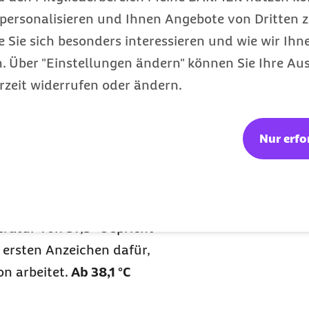
personalisieren und Ihnen Angebote von Dritten z
spiel durch Verengung
e Sie sich besonders interessieren und wie wir Ihn
emperatur unterstützt
 Über "Einstellungen ändern" können Sie Ihre Aus
ksam zu bekämpfen. Denn
rzeit widerrufen oder ändern.
rien und Viren werden
nd können so leichter
Fieber viele
Nur erfo
ich aktiviert.
 man Fieber?
wachsenen liegt in der
eratur von 37,5 °C spricht
ersten Anzeichen dafür,
on arbeitet.
Ab 38,1 °C