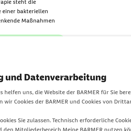
apie steht die
 einer bakteriellen
ersenkende Maßnahmen
eitlich und stehen auf
n (eAU). Diese finden Sie
g und Datenverarbeitung
er Krankenkasse.
ieber?
s helfen uns, die Website der BARMER für Sie bere
en wir Cookies der BARMER und Cookies von Drittan
rtemperatur
, die der
m Gehirn – aktiv
ookies Sie zulassen. Technisch erforderliche Cookie
erreichen, erzeugt der
d den Mitgliederbereich Meine BARMER nutzen kön
ittern und Gänsehaut)