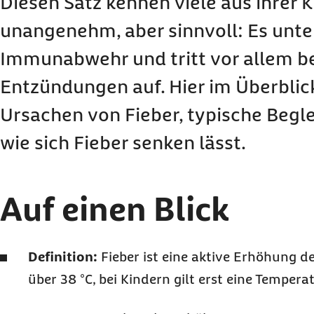
Diesen Satz kennen viele aus ihrer Ki
Verlauf: Wie kann sich Fieber entwickeln?
unangenehm, aber sinnvoll: Es unter
Diagnose: Wie wird Fieber festgestellt und ein
Immunabwehr und tritt vor allem be
Behandlung: Was hilft gegen Fieber?
Entzündungen auf. Hier im Überblic
Ursachen von Fieber, typische Beg
wie sich Fieber senken lässt.
Auf einen Blick
Definition:
Fieber ist eine aktive Erhöhung d
über 38 °C, bei Kindern gilt erst eine Temperat