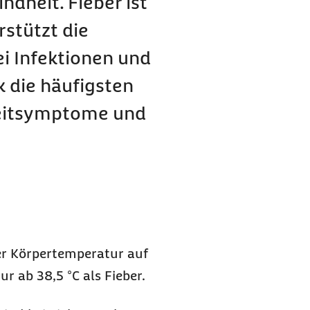
ndheit. Fieber ist
stützt die
geordnet?
i Infektionen und
k die häufigsten
leitsymptome und
er Körpertemperatur auf
ur ab 38,5 °C als Fieber.