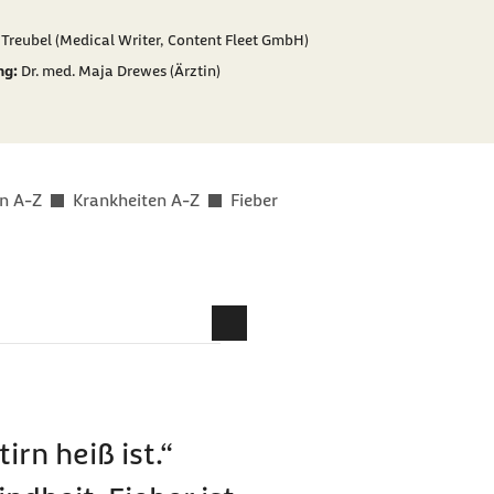
er als
 Treubel (Medical Writer, Content Fleet GmbH)
ng:
Dr. med. Maja Drewes (Ärztin)
n A-Z
Krankheiten A-Z
Fieber
 auf?
irn heiß ist.“
er?