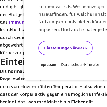
können wir z. B. Werbeanzeigen 
und gibt gleichzeitig weniger Wärme ab (zum Bei
herausfinden, für welche Inhalt
der Blutgefäße in der Haut). Die erhöhte Körpert
Nutzungserlebnis bieten können.
das
Immunsystem
dabei, Krankheitserreger wir
anpassen. Und auch später jede
krankheitsverursachende Eindringlinge wie Bakte
durch die erhöhte Körpertemperatur geschädigt u
abgewehrt werden. Zudem beschleunigen sich bei 
Einstellungen ändern
Körpervorgänge, und Abwehrzellen werden zusätzl
Einteilung: Ab wann hat
Impressum
Datenschutz-Hinweise
Die
normale Körpertemperatur
eines gesunden Er
Regel
zwischen 36,5 °C und 37,4 °C
. Ab einer Temp
man von einer erhöhten Temperatur – also einem 
dass der Körper aktiv gegen eine mögliche Infekti
beginnt das, was medizinisch als
Fieber
gilt.