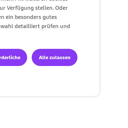
ur Verfügung stellen. Oder
en ein besonders gutes
wahl detailliert prüfen und
rderliche
Alle zulassen