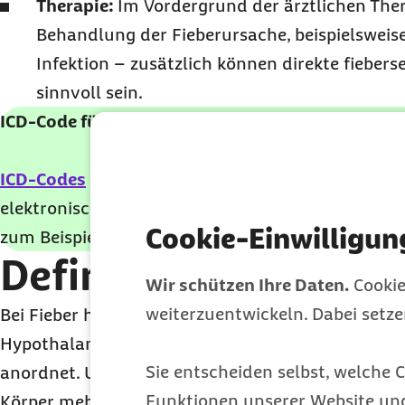
Therapie:
Im Vordergrund der ärztlichen Ther
Behandlung der Fieberursache, beispielsweise
Infektion – zusätzlich können direkte fieb
sinnvoll sein.
ICD-Code für Fieber: R50
ICD-Codes
benennen medizinische Diagnosen einh
elektronischen Arbeitsunfähigkeitsbescheinigunge
Cookie-Einwilligun
zum Beispiel im Online-Portal oder in der App Ihr
Definition: Was ist F
Wir schützen Ihre Daten.
Cookie
weiterzuentwickeln. Dabei setz
Bei Fieber handelt es sich um eine
erhöhte Körpe
Hypothalamus – das Wärmeregulationszentrum i
Sie entscheiden selbst, welche C
anordnet. Um diese erhöhte Körpertemperatur zu 
Funktionen unserer Website un
Körper mehr Wärme (zum Beispiel durch Muskelz