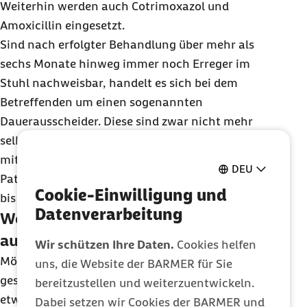
Weiterhin werden auch Cotrimoxazol und
Amoxicillin eingesetzt.
Sind nach erfolgter Behandlung über mehr als
sechs Monate hinweg immer noch Erreger im
Stuhl nachweisbar, handelt es sich bei dem
Betreffenden um einen sogenannten
Dauerausscheider. Diese sind zwar nicht mehr
selbst krank, können allerdings andere Menschen
mit Typhus anstecken. Auch diese
DEU
Patienten werden mit Antibiotika therapiert, meist
Cookie-Einwilligung und
bis zu vier Wochen lang.
Datenverarbeitung
Welche Folgekrankheiten können
auftreten?
Wir schützen Ihre Daten.
Cookies helfen
Möglich sind schwere Komplikationen, die den
uns, die Website der BARMER für Sie
gesamten Körper betreffen können. Dazu gehören
bereitzustellen und weiterzuentwickeln.
etwa Darmblutungen und -durchbrüche,
Dabei setzen wir Cookies der BARMER und