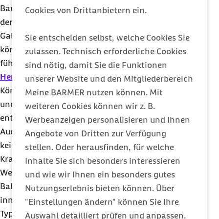
Bauchfellentzündungen sowie eine Entzündung
Cookies von Drittanbietern ein.
der Gallenblase mit einer Zerstörung des
Gallengewebes. Verklumpungen der Blutplättchen
Sie entscheiden selbst, welche Cookies Sie
können zu schweren Durchblutungsstörungen
zulassen. Technisch erforderliche Cookies
führen, die sogar einen
Schlaganfall
und
sind nötig, damit Sie die Funktionen
Herzinfarkt
auslösen. Da sich die Bakterien im
unserer Website und den Mitgliederbereich
Körper ausbreiten, können sich auch die Knochen
Meine BARMER nutzen können. Mit
und das Knochenmark sowie Herz und Hirnhäute
weiteren Cookies können wir z. B.
entzünden.
Werbeanzeigen personalisieren und Ihnen
Auch wer einmal Typhus überstanden hat, besitzt
Angebote von Dritten zur Verfügung
keine lebenslange Immunität. Nach einer solchen
stellen. Oder herausfinden, für welche
Krankheit besteht für ein Jahr ein Immunschutz.
Inhalte Sie sich besonders interessieren
Wer jedoch mit einer hohen Anzahl an Typhus-
und wie wir Ihnen ein besonders gutes
Bakterien in Kontakt kommt, läuft Gefahr, auch
Nutzungserlebnis bieten können. Über
innerhalb des Folgejahres erneut zu erkranken. Da
"Einstellungen ändern" können Sie Ihre
Typhus in Deutschland aufgrund der guten
Auswahl detailliert prüfen und anpassen.