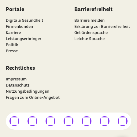
Portale
Barrierefreiheit
Digitale Gesundheit
Barriere melden
Firmenkunden
Erklärung zur Barrierefreiheit
Karriere
Gebärdensprache
Leistungserbringer
Leichte Sprache
Politik
Presse
Rechtliches
Impressum
Datenschutz
Nutzungsbedingungen
Fragen zum Online-Angebot
externer Link
externer Link
externer Link
externer Link
externer Link
externer Link
externer
Besuchen Sie die
BARMER
auf