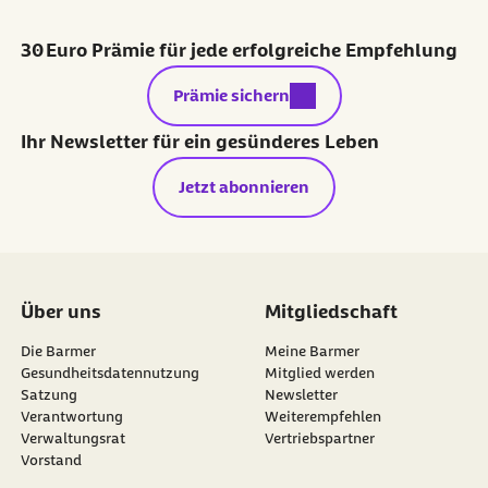
30 Euro Prämie für jede erfolgreiche Empfehlung
externer Link:
Prämie sichern
Ihr Newsletter für ein gesünderes Leben
Jetzt abonnieren
Über uns
Mitgliedschaft
Die Barmer
Meine Barmer
Gesundheitsdatennutzung
Mitglied werden
Satzung
Newsletter
externer Link:
Verantwortung
Weiterempfehlen
Verwaltungsrat
Vertriebspartner
Vorstand