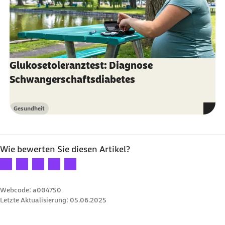
Glukosetoleranztest: Diagnose
Schwangerschaftsdiabetes
Gesundheit
Kategorie
Wie bewerten Sie diesen Artikel?
Ihre Bewertung: 1 Stern
Ihre Bewertung: 2 Sterne
Ihre Bewertung: 3 Sterne
Ihre Bewertung: 4 Sterne
Ihre Bewertung: 5 Sterne
Webcode: a004750
Letzte Aktualisierung:
05.06.2025