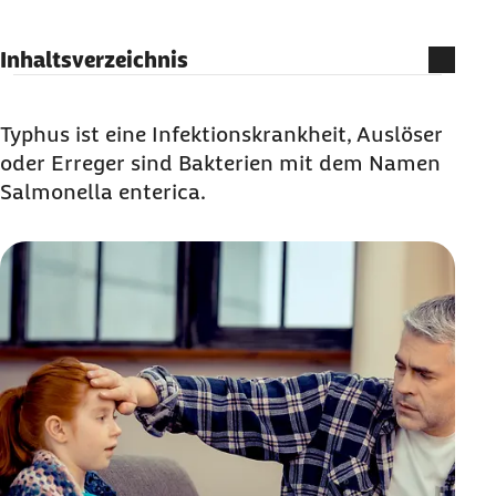
Inhaltsverzeichnis
Was ist Typhus?
Wie wird Typhus übertragen?
Typhus ist eine Infektionskrankheit, Auslöser
oder Erreger sind Bakterien mit dem Namen
Wie äußert sich Typhus?
Salmonella enterica.
Wie wird Typhus diagnostiziert?
Kann Typhus behandelt werden? Kann Typhus
tödlich sein?
Gibt es einen Schutz gegen Typhus?
Stark geschützt mit der Barmer