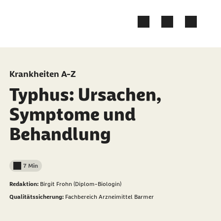
Zum Kontakt Knopf springen
Zum Seiteninhalt springen
Krankheiten A-Z
Typhus: Ursachen,
Symptome und
Behandlung
7 Min
Lesedauer weniger als
Redaktion:
Birgit Frohn (Diplom-Biologin)
Qualitätssicherung:
Fachbereich Arzneimittel Barmer