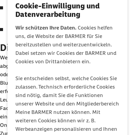
Cookie-Einwilligung und
Druck- und Völlegefühl und/oder Schmerzen
Datenverarbeitung
im Oberbauch
Wir schützen Ihre Daten.
Cookies helfen
Appetitlosigkeit und ungewollter
uns, die Website der BARMER für Sie
Gewichtsverlust
bereitzustellen und weiterzuentwickeln.
Diagnose Blutkrebs
Dabei setzen wir Cookies der BARMER und
Wer sich nicht gesund fühlt und häufig müde oder
Cookies von Drittanbietern ein.
abgeschlagen ist, geht als erstes zur Hausärztin
oder zum Hausarzt. Hier kann eine erste
Sie entscheiden selbst, welche Cookies Sie
Blutuntersuchung in Form eines großen Blutbilds
zulassen. Technisch erforderliche Cookies
erfolgen. Bestätigt sich der Verdacht auf eine
sind nötig, damit Sie die Funktionen
Leukämie, geht es zu einer Fachärztin oder einem
unserer Website und den Mitgliederbereich
Facharzt, beispielweise für Innere Medizin mit
Meine BARMER nutzen können. Mit
einer Weiterbildung in Hämatologie und
weiteren Cookies können wir z. B.
Onkologie.
Werbeanzeigen personalisieren und Ihnen
Zunächst stehen folgende Untersuchungen an: