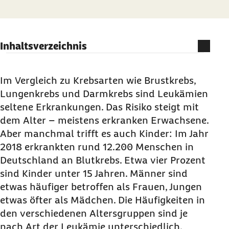
Inhaltsverzeichnis
Was ist Leukämie (Blutkrebs)?
Wie entstehen Leukämien?
Im Vergleich zu Krebsarten wie Brustkrebs,
Lungenkrebs und Darmkrebs sind Leukämien
Welche Formen der Leukämie gibt es?
seltene Erkrankungen. Das Risiko steigt mit
Symptome für Blutkrebs
dem Alter – meistens erkranken Erwachsene.
Diagnose Blutkrebs
Aber manchmal trifft es auch Kinder: Im Jahr
Behandlung und Therapieformen für Leukämie
2018 erkrankten rund 12.200 Menschen in
Deutschland an Blutkrebs. Etwa vier Prozent
Ursachen und Risikofaktoren für Leukämie
sind Kinder unter 15 Jahren. Männer sind
Heilungschancen bei Erwachsenen
etwas häufiger betroffen als Frauen, Jungen
Leukämie bei Kindern
etwas öfter als Mädchen. Die Häufigkeiten in
Barmer-Hinweise zur Krebsfrüherkennung
den verschiedenen Altersgruppen sind je
nach Art der Leukämie unterschiedlich.