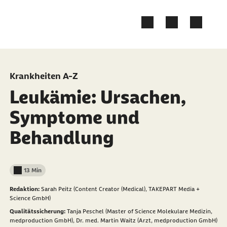
Zum Kontakt Knopf springen
Zum Seiteninhalt springen
Krankheiten A-Z
Leukämie: Ursachen,
Symptome und
Behandlung
13 Min
Lesedauer weniger als
Redaktion:
Sarah Peitz (Content Creator (Medical), TAKEPART Media +
Science GmbH)
Qualitätssicherung:
Tanja Peschel (Master of Science Molekulare Medizin,
medproduction GmbH),
Dr. med. Martin Waitz (Arzt, medproduction GmbH)