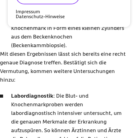
Zellen des Knochenmarks
(Knochenmarkaspiration) aus Beckenknochen
Impressum
Datenschutz-Hinweise
oder Brustbein oder stanzt ein Stück
Knochenmark in Form eines kleinen Zylinders
aus dem Beckenknochen
(Beckenkammbiopsie).
Mit diesen Ergebnissen lässt sich bereits eine recht
genaue Diagnose treffen. Bestätigt sich die
Vermutung, kommen weitere Untersuchungen
hinzu:
Labordiagnostik
: Die Blut- und
Knochenmarkproben werden
labordiagnostisch intensiver untersucht, um
die genauen Merkmale der Erkrankung
aufzuspüren. So können Ärztinnen und Ärzte