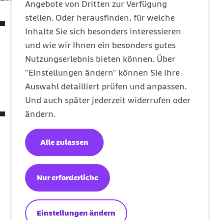
Angebote von Dritten zur Verfügung
stellen. Oder herausfinden, für welche
Laborwerte
: Das Blutbild gibt Auskunft über
Inhalte Sie sich besonders interessieren
die Zusammensetzung des Bluts und die
und wie wir Ihnen ein besonders gutes
jeweilige Zahl der unterschiedlichen
Nutzungserlebnis bieten können. Über
Blutzellen. Weitere Laborwerte liefern
"Einstellungen ändern" können Sie Ihre
Hinweise auf die Funktion von zum Beispiel
Auswahl detailliert prüfen und anpassen.
Leber oder Nieren.
Und auch später jederzeit widerrufen oder
Knochenmarkuntersuchung
: Eine
ändern.
Knochenmarkuntersuchung sorgt für
wertvolle Informationen über die genaue
Alle zulassen
Zusammensetzung der blutbildenden Zellen.
So lässt sich eine Leukämie besser erkennen
Nur erforderliche
und genauer bestimmen. Während der
Untersuchung entnimmt der Arzt oder die
Ärztin entweder mit einer Hohlnadel einige
Einstellungen ändern