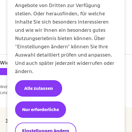
Angebote von Dritten zur Verfügung
Trennung von Werbung und redaktionellem
stellen. Oder herausfinden, für welche
Beitrag
Inhalte Sie sich besonders interessieren
Rückruf-Service
und wie wir Ihnen ein besonders gutes
Finanzierung und Sponsoren
Nutzungserlebnis bieten können. Über
Kooperationen und Vernetzung
"Einstellungen ändern" können Sie Ihre
Auswahl detailliert prüfen und anpassen.
Datenverwendung und Datenschutz
Wie hat Ihnen dieser Inhalt gefallen?
Und auch später jederzeit widerrufen oder
Ihre Bewertung: 1 Stern
Ihre Bewertung: 2 Sterne
Ihre Bewertung: 3 Sterne
Ihre Bewertung: 4 Sterne
Ihre Bewertung: 5 Sterne
ändern.
Webcode: a009069
Alle zulassen
Letzte Aktualisierung:
11.03.2026
Nur erforderliche
30 Euro Prämie für jede erfolgreiche Empfehlung
Einstellungen ändern