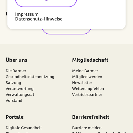
externer Link:
Prämie sichern
Ihr Newsletter für ein gesünderes Leben
Impressum
Datenschutz-Hinweise
Jetzt abonnieren
Über uns
Mitgliedschaft
Die Barmer
Meine Barmer
Gesundheitsdatennutzung
Mitglied werden
Satzung
Newsletter
externer Link:
Verantwortung
Weiterempfehlen
Verwaltungsrat
Vertriebspartner
Vorstand
Portale
Barrierefreiheit
Digitale Gesundheit
Barriere melden