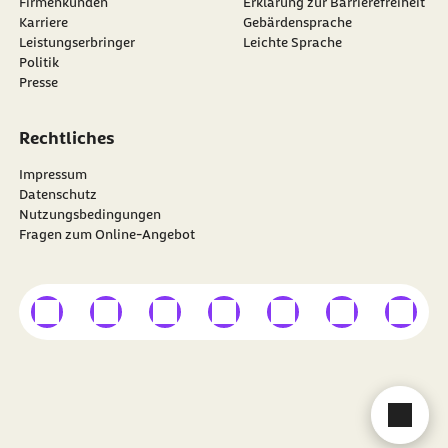
Firmenkunden
Erklärung zur Barrierefreiheit
Karriere
Gebärdensprache
Leistungserbringer
Leichte Sprache
Politik
Presse
Rechtliches
Impressum
Datenschutz
Nutzungsbedingungen
Fragen zum Online-Angebot
externer Link
externer Link
externer Link
externer Link
externer Link
externer Link
externer
Besuchen Sie die
BARMER
auf
Cha