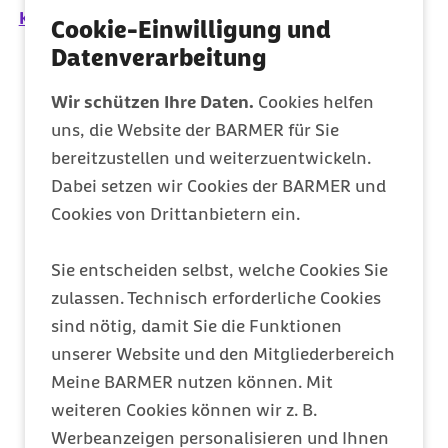
Gesundheitsinformationen bereithalten.
afgis
entwickelt und
Kontakt
Cookie-Einwilligung und
fördert nutzergerechte Standards in allen Bereichen der
Vermittlung von Gesundheitsinformationen im Internet.
Datenverarbeitung
Die 10
afgis
-Transparenzkriterien sind nach wissenschaftlichen
Gesichtspunkten erarbeitet und informieren über:
Wir schützen Ihre Daten.
Cookies helfen
Telefon-Service
uns, die Website der BARMER für Sie
die Anbieter
bereitzustellen und weiterzuentwickeln.
Zweck und angesprochene Zielgruppe(n) der
Dabei setzen wir Cookies der BARMER und
Information
Cookies von Drittanbietern ein.
E-Mail-Kontakt
die Autoren und die Datenquellen der
Sie entscheiden selbst, welche Cookies Sie
Informationen
zulassen. Technisch erforderliche Cookies
die Aktualität der Daten
sind nötig, damit Sie die Funktionen
Live Chat
unserer Website und den Mitgliederbereich
Möglichkeit für Rückmeldungen seitens der
Meine BARMER nutzen können. Mit
Nutzer
weiteren Cookies können wir z. B.
Filialen
Verfahren der Qualitätssicherung
Werbeanzeigen personalisieren und Ihnen