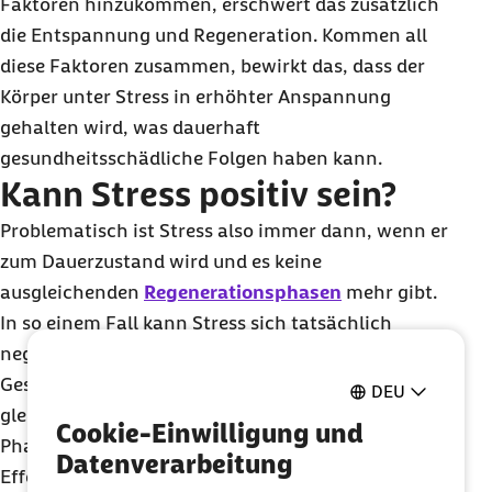
Faktoren hinzukommen, erschwert das zusätzlich
die Entspannung und Regeneration. Kommen all
diese Faktoren zusammen, bewirkt das, dass der
Körper unter Stress in erhöhter Anspannung
gehalten wird, was dauerhaft
gesundheitsschädliche Folgen haben kann.
Kann Stress positiv sein?
Problematisch ist Stress also immer dann, wenn er
zum Dauerzustand wird und es keine
ausgleichenden
Regenerationsphasen
mehr gibt.
In so einem Fall kann Stress sich tatsächlich
negativ auf unsere emotionale und körperliche
Gesundheit auswirken. Wechselt Stress sich jedoch
DEU
gleichzeitig mit den individuell erforderlichen
Cookie-Einwilligung und
Phasen der Erholung ab, kann er auch positive
Datenverarbeitung
Effekte haben – nämlich dann, wenn er uns zu