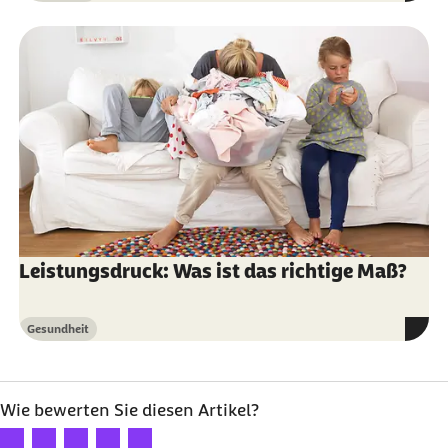
Leistungsdruck: Was ist das richtige Maß?
Gesundheit
Kategorie
Wie bewerten Sie diesen Artikel?
Ihre Bewertung: 1 Stern
Ihre Bewertung: 2 Sterne
Ihre Bewertung: 3 Sterne
Ihre Bewertung: 4 Sterne
Ihre Bewertung: 5 Sterne