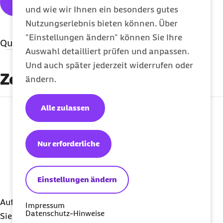
Barmer Gesundheitskurssuche
und wie wir Ihnen ein besonders gutes
Nutzungserlebnis bieten können. Über
"Einstellungen ändern" können Sie Ihre
Quellenangaben
Auswahl detailliert prüfen und anpassen.
Literatur
Und auch später jederzeit widerrufen oder
Zertifizierung
ändern.
Lazarus, R. S.,
&
Folkman
, S. (1984).
Stress,
appraisal, and coping
. New York: Springer.
Alle zulassen
externer Link:
Selye, H. (1950):
Stress and the General
Adaptation Syndrome
.
British Medical Journal
.
Nur erforderliche
17. Juni 1950.
Southwick
, S. M., Vythilingam, M.,
and
Einstellungen ändern
Charney
, D. S. (2005):
The Psychobiology of
Depression and Resilience to Stress
:
Auf unsere Informationen können Sie sich verlassen.
Impressum
Implications for Prevention and Treatment
.
Datenschutz-Hinweise
Sie sind hochwertig und zertifiziert.