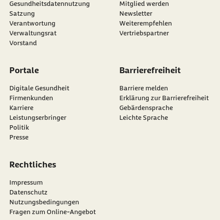
Gesundheitsdatennutzung
Mitglied werden
Satzung
Newsletter
externer Link:
Verantwortung
Weiterempfehlen
Verwaltungsrat
Vertriebspartner
Vorstand
Portale
Barrierefreiheit
Digitale Gesundheit
Barriere melden
Firmenkunden
Erklärung zur Barrierefreiheit
Karriere
Gebärdensprache
Leistungserbringer
Leichte Sprache
Politik
Presse
Rechtliches
Impressum
Datenschutz
Nutzungsbedingungen
Fragen zum Online-Angebot