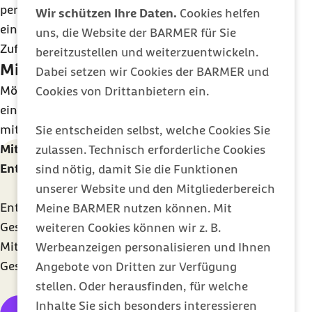
persönlichen Bestleistungen antreibt und so zu
Wir schützen Ihre Daten.
Cookies helfen
einem wichtigen Treiber für Erfolgserlebnis,
uns, die Website der BARMER für Sie
Zufriedenheit und persönliches Wachstum wird.
bereitzustellen und weiterzuentwickeln.
Mit Stress besser umgehen können
Dabei setzen wir Cookies der BARMER und
Möchten Sie lernen, welche Situationen bei Ihnen
Cookies von Drittanbietern ein.
eine Stressreaktion auslösen und insgesamt besser
mit Stress umgehen?
Sie entscheiden selbst, welche Cookies Sie
Mit der Barmer Gesundheitskurssuche
zulassen. Technisch erforderliche Cookies
Entspannungskurse in Ihrer Nähe finden
sind nötig, damit Sie die Funktionen
unserer Website und den Mitgliederbereich
Entdecken Sie mit der Kurssuche qualitätsgeprüfte
Meine BARMER nutzen können. Mit
Gesundheitskurse direkt in Ihrer Nähe. Barmer-
weiteren Cookies können wir z. B.
Mitglieder erhalten bis zu 200 Euro Zuschuss für
Werbeanzeigen personalisieren und Ihnen
Gesundheitskurse pro Jahr.
Angebote von Dritten zur Verfügung
stellen. Oder herausfinden, für welche
Inhalte Sie sich besonders interessieren