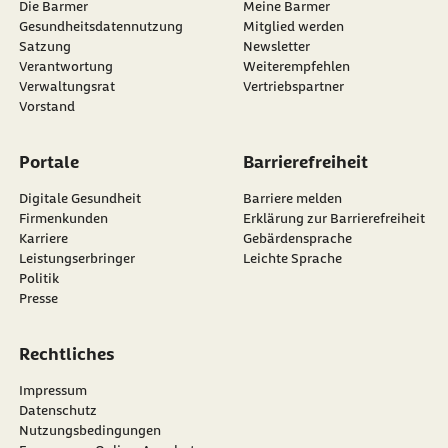
Die Barmer
Meine Barmer
Gesundheitsdatennutzung
Mitglied werden
Satzung
Newsletter
externer Link:
Verantwortung
Weiterempfehlen
Verwaltungsrat
Vertriebspartner
Vorstand
Portale
Barrierefreiheit
Digitale Gesundheit
Barriere melden
Firmenkunden
Erklärung zur Barrierefreiheit
Karriere
Gebärdensprache
Leistungserbringer
Leichte Sprache
Politik
Presse
Rechtliches
Impressum
Datenschutz
Nutzungsbedingungen