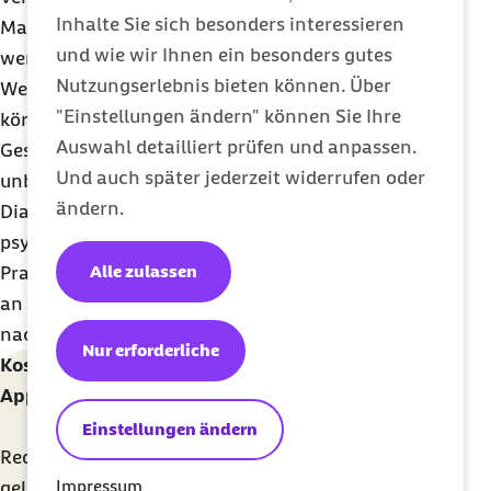
Inhalte Sie sich besonders interessieren
Maßnahmen im Umgang mit dem Stress gefunden
und wie wir Ihnen ein besonders gutes
werden.
Nutzungserlebnis bieten können. Über
Wenn der Stress sich allerdings schon durch
"Einstellungen ändern" können Sie Ihre
körperliche Symptome bemerkbar macht, ist das
Auswahl detailliert prüfen und anpassen.
Gespräch mit einer Ärztin oder einem Arzt
Und auch später jederzeit widerrufen oder
unbedingt zu empfehlen. Bei einer entsprechenden
ändern.
Diagnosestellung kann eine Vorstellung in einer
psychiatrischen oder psychotherapeutischen
Alle zulassen
Praxis verordnet werden. Dabei nehmen Sie Profis
an die Hand und suchen mit Ihnen gemeinsam
nach Wegen aus dem Stress.
Nur erforderliche
Kostenlos Stress abbauen mit der HelloBetter
App
Einstellungen ändern
Reduzieren Sie ungesunden Stress und werden Sie
Impressum
gelassener im Alltag. Bei Bedarf erhalten Sie