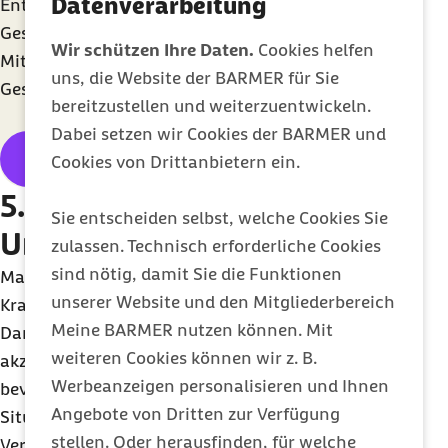
Datenverarbeitung
Entdecken Sie mit der Kurssuche qualitätsgeprüfte
Gesundheitskurse direkt in Ihrer Nähe. Barmer-
Wir schützen Ihre Daten.
Cookies helfen
Mitglieder erhalten bis zu 200 Euro Zuschuss für
uns, die Website der BARMER für Sie
Gesundheitskurse pro Jahr.
bereitzustellen und weiterzuentwickeln.
Dabei setzen wir Cookies der BARMER und
Barmer Gesundheitskurssuche
Cookies von Drittanbietern ein.
5. Stress bewältigen:
Sie entscheiden selbst, welche Cookies Sie
Unterstützung erhalten
zulassen. Technisch erforderliche Cookies
sind nötig, damit Sie die Funktionen
Manchmal stehen wir so unter Strom, dass keine
unserer Website und den Mitgliederbereich
Kraft und Luft mehr bleibt, um uns selbst zu helfen.
Meine BARMER nutzen können. Mit
Dann ist es wichtig, dass wir unsere Grenzen
weiteren Cookies können wir z. B.
akzeptieren und nach Unterstützung suchen,
Werbeanzeigen personalisieren und Ihnen
bevor uns die Last erdrückt. Helfen kann in so einer
Angebote von Dritten zur Verfügung
Situation zunächst ein Online-Training, in dem die
stellen. Oder herausfinden, für welche
Verhaltensweisen aufgedeckt und praktische