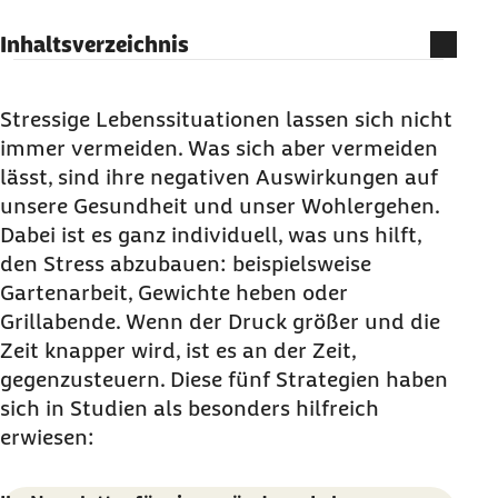
Inhaltsverzeichnis
1. Stressbewältigung mit ausreichend Schlaf
2. Weniger Stress mit mehr Bewegung
Stressige Lebenssituationen lassen sich nicht
immer vermeiden. Was sich aber vermeiden
3. Soziale Kontakte, um Stress zu reduzieren
lässt, sind ihre negativen Auswirkungen auf
4. Entspannung zur Stressbewältigung
unsere Gesundheit und unser Wohlergehen.
5. Stress bewältigen: Unterstützung erhalten
Dabei ist es ganz individuell, was uns hilft,
Mit der richtigen Einstellung dem Stress
den Stress abzubauen: beispielsweise
vorbeugen: Mentale Stresskompetenz stärken
Gartenarbeit, Gewichte heben oder
Grillabende. Wenn der Druck größer und die
Stress-Quiz: Testen Sie Ihr Wissen über Stress
Zeit knapper wird, ist es an der Zeit,
und Entspannung
gegenzusteuern. Diese fünf Strategien haben
sich in Studien als besonders hilfreich
erwiesen: