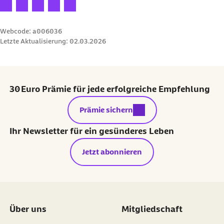
Ihre Bewertung: 1 Stern
Ihre Bewertung: 2 Sterne
Ihre Bewertung: 3 Sterne
Ihre Bewertung: 4 Sterne
Ihre Bewertung: 5 Sterne
Webcode: a006036
Letzte Aktualisierung:
02.03.2026
30 Euro Prämie für jede erfolgreiche Empfehlung
externer Link:
Prämie sichern
Ihr Newsletter für ein gesünderes Leben
Jetzt abonnieren
Über uns
Mitgliedschaft