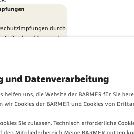
impfungen
seschutzimpfungen
durch
et. Außerdem können sie
 punkten.
g und Datenverarbeitung
steckung
s helfen uns, die Website der BARMER für Sie bere
en wir Cookies der BARMER und Cookies von Drittan
zellen und wird über den
ookies Sie zulassen. Technisch erforderliche Cookie
rklärt es sich auch, dass
d den Mitgliederbereich Meine BARMER nutzen kön