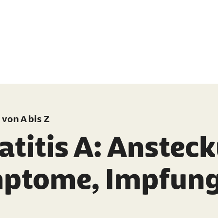
von A bis Z
atitis A: Anstec
ptome, Impfun