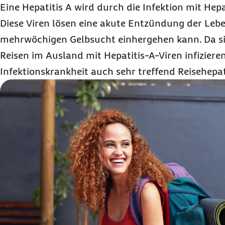
Wie wird Hepatitis A diagnostiziert?
Eine Hepatitis A wird durch die Infektion mit Hepa
Diese Viren lösen eine akute Entzündung der Leber
Wie wird Hepatitis A behandelt?
mehrwöchigen Gelbsucht einhergehen kann. Da si
Gibt es eine Impfung gegen Hepatitis A?
Reisen im Ausland mit Hepatitis-A-Viren infizieren
Wann und wie oft sollte man gegen Hepatitis 
Infektionskrankheit auch sehr treffend Reisehepat
Warum ist eine Reiseschutzimpfung so wichtig