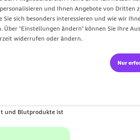
ogenannte Schmier- oder
personalisieren und Ihnen Angebote von Dritten z
passieren, wenn
e Sie sich besonders interessieren und wie wir Ihn
erden, die durch
 Über "Einstellungen ändern" können Sie Ihre Aus
rzeit widerrufen oder ändern.
onenkontakt anstecken –
e an Hepatitis A erkrankt
, häufiger Infektionsweg
Nur erfo
kontaminiert, sprich
ommt anschließend mit
ch zu infizieren.
t und Blutprodukte ist