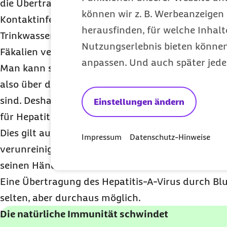
die Übertragung des Virus fäkal-oral über eine s
können wir z. B. Werbeanzeigen 
Kontaktinfektion erfolgt. Dies kann zum Beispiel 
herausfinden, für welche Inhalt
Trinkwasser oder Nahrungsmittel aufgenommen w
Nutzungserlebnis bieten können.
Fäkalien verunreinigt sind.
anpassen. Und auch später jede
Man kann sich allerdings auch durch engen Pers
also über die direkte Berührung mit Menschen, di
sind. Deshalb ist Geschlechtsverkehr ein weiterer
Einstellungen ändern
für Hepatitis-A-Viren.
Dies gilt auch für Gegenstände, die mit den Viren 
Impressum
Datenschutz-Hinweise
verunreinigt sind. Hat man diese berührt und k
seinen Händen an den Mund, besteht die Gefahr, si
Eine Übertragung des Hepatitis-A-Virus durch Blu
selten, aber durchaus möglich.
Die natürliche Immunität schwindet