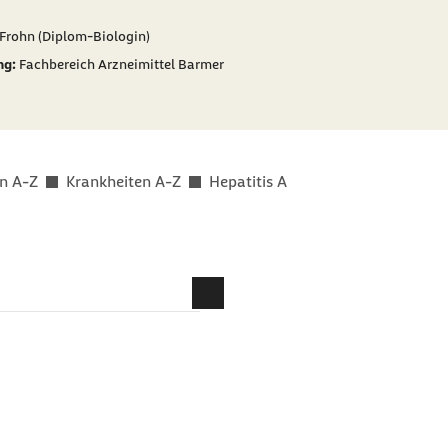
er als
 Frohn (Diplom-Biologin)
ng:
Fachbereich Arzneimittel Barmer
n A-Z
Krankheiten A-Z
Hepatitis A