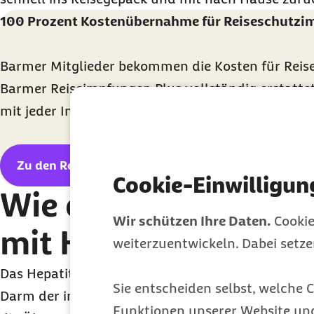
100 Prozent Kostenübernahme für Reiseschutz
Barmer Mitglieder bekommen die Kosten für Rei
Barmer Reiseimpfungen Plus
vollständig erstatt
mit jeder Impfung Bonuspunkte im Barmer Bonus
Zu den Reiseschutzimpfungen
Cookie-Einwilligun
Wie erfolgt eine An
Wir schützen Ihre Daten.
Cookie
mit Hepatitis A?
weiterzuentwickeln. Dabei setz
Das Hepatitis-A-Virus vermehrt sich in den Leber
Sie entscheiden selbst, welche C
Darm der infizierten Personen ausgeschieden. So e
Funktionen unserer Website un