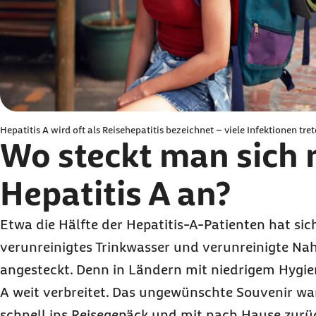
Hepatitis A wird oft als Reisehepatitis bezeichnet – viele Infektionen tr
Wo steckt man sich 
Hepatitis A an?
Etwa die Hälfte der Hepatitis-A-Patienten hat sic
verunreinigtes Trinkwasser und verunreinigte Na
angesteckt. Denn in Ländern mit niedrigem Hygie
A weit verbreitet. Das ungewünschte Souvenir wan
schnell ins Reisegepäck und mit nach Hause zurü