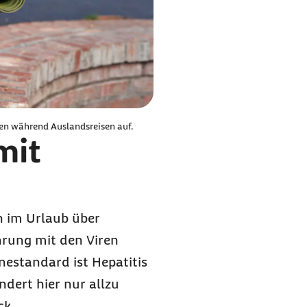
eten während Auslandsreisen auf.
mit
h im Urlaub über
hrung mit den Viren
nestandard ist Hepatitis
dert hier nur allzu
ck.