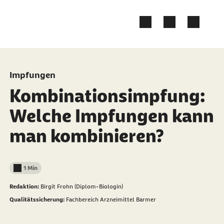
Zum Kontakt Knopf springen
Zum Seiteninhalt springen
Impfungen
Kombinationsimpfung:
Welche Impfungen kann
man kombinieren?
1 Min
Lesedauer weniger als
Redaktion:
Birgit Frohn (Diplom-Biologin)
Qualitätssicherung:
Fachbereich Arzneimittel Barmer