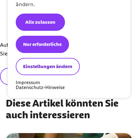
Aufklärung:
Erleichterung durch
ändern.
Kombinationsimpfstoffe
Alle zulassen
Bundeszentrale für gesundheitliche
Aufklärung:
Kombinationsimpfstoffe für
Kinder
Nur erforderliche
Auf unsere Informationen können Sie sich verlassen.
Sie sind hochwertig und zertifiziert.
Einstellungen ändern
Redaktionelle Grundsätze
Impressum
Datenschutz-Hinweise
Diese Artikel könnten Sie
auch interessieren