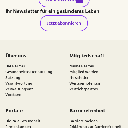
Ihr Newsletter für ein gesünderes Leben
Jetzt abonnieren
Über uns
Mitgliedschaft
Die Barmer
Meine Barmer
Gesundheitsdatennutzung
Mitglied werden
Satzung
Newsletter
externer Link:
Verantwortung
Weiterempfehlen
Verwaltungsrat
Vertriebspartner
Vorstand
Portale
Barrierefreiheit
Digitale Gesundheit
Barriere melden
Firmenkunden
Erklärung zur Barrierefreiheit