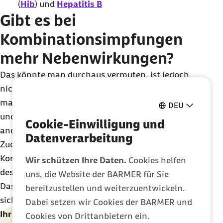
(
Hib
) und
Hepatitis B
Gibt es bei
Kombinationsimpfungen
mehr Nebenwirkungen?
Das könnte man durchaus vermuten, ist jedoch
nicht der Fall. Aus vielen Untersuchungen weiß
man, dass Kombinationsimpfstoffe nur sehr selten
DEU
und nicht mehr
Nebenwirkungen
haben, als
Cookie-Einwilligung und
andere moderne
Impfstoffe
auch.
Datenverarbeitung
Zudem enthalten moderne
Kombinationsimpfstoffe viel weniger Bestandteile
Wir schützen Ihre Daten.
Cookies helfen
des Erregers oder Antigene als ältere Impfstoffe.
uns, die Website der BARMER für Sie
Das macht die Impfstoffkombinationen noch
bereitzustellen und weiterzuentwickeln.
sicherer und verträglicher.
Dabei setzen wir Cookies der BARMER und
Ihr Newsletter für ein gesünderes Leben
Cookies von Drittanbietern ein.