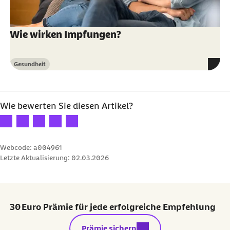
Wie wirken Impfungen?
Gesundheit
Kategorie
Wie bewerten Sie diesen Artikel?
Ihre Bewertung: 1 Stern
Ihre Bewertung: 2 Sterne
Ihre Bewertung: 3 Sterne
Ihre Bewertung: 4 Sterne
Ihre Bewertung: 5 Sterne
Webcode: a004961
Letzte Aktualisierung:
02.03.2026
30 Euro Prämie für jede erfolgreiche Empfehlung
externer Link:
Prämie sichern