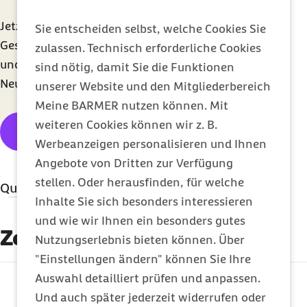
Jetzt unverbindlich anmelden und monatlich
Sie entscheiden selbst, welche Cookies Sie
Gesundheitsthemen mit wertvollen Tipps erhalten
zulassen. Technisch erforderliche Cookies
und über exklusive Barmer-Services und -
sind nötig, damit Sie die Funktionen
Neuigkeiten informiert werden.
unserer Website und den Mitgliederbereich
Meine BARMER nutzen können. Mit
weiteren Cookies können wir z. B.
Newsletter abonnieren
Werbeanzeigen personalisieren und Ihnen
Angebote von Dritten zur Verfügung
stellen. Oder herausfinden, für welche
Quellenangaben
Inhalte Sie sich besonders interessieren
Literatur
und wie wir Ihnen ein besonders gutes
Zertifizierung
Nutzungserlebnis bieten können. Über
Robert Koch-Institut:
Impfstoffe als
"Einstellungen ändern" können Sie Ihre
Kombinationsimpfungen
Auswahl detailliert prüfen und anpassen.
externer Link:
Bundeszentrale für gesundheitliche
Und auch später jederzeit widerrufen oder