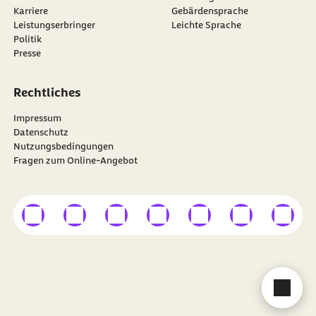
Karriere
Gebärdensprache
Leistungserbringer
Leichte Sprache
Politik
Presse
Rechtliches
Impressum
Datenschutz
Nutzungsbedingungen
Fragen zum Online-Angebot
externer Link
externer Link
externer Link
externer Link
externer Link
externer Link
externer
Besuchen Sie die
BARMER
auf
Cha