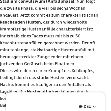
Stadium convulsivum (Anfallphase):
Nun folgt
die zweite Phase, die vier bis sechs Wochen
andauert. Jetzt kommt es zum charakteristischen
keuchenden Husten
, der durch wiederholte
krampfartige Hustenanfälle charakterisiert ist:
Innerhalb eines Tages muss mit bis zu 50
Keuchhustenanfällen gerechnet werden. Der oft
minutenlange, stakkatoartige Hustenanfall mit
herausgestreckter Zunge endet mit einem
juchzenden Geräusch beim Einatmen.
Dieses wird durch einen Krampf des Kehlkopfes,
bedingt durch das starke Husten, verursacht.
Nachts kommt es häufiger zu den Anfällen als
tagsüber. Die
Hustenattacken
können durch
körperliche Anstrengung oder psychische
Belastungen ausgelöst oder verstärkt werden. Die
DEU