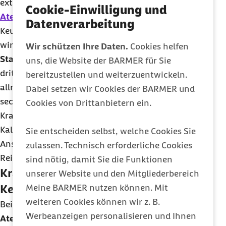
extremen Hustenanfälle können bis hin zu
Cookie-Einwilligung und
Atemnot
führen. Oft folgt einem
Datenverarbeitung
Keuchhustenanfall auch direkt Erbrechen oder es
wird zäher Schleim herausgewürgt.
Wir schützen Ihre Daten.
Cookies helfen
Stadium decrementi (Erholungsphase):
In der
uns, die Website der BARMER für Sie
dritten Phase nehmen die Hustenattacken
bereitzustellen und weiterzuentwickeln.
allmählich ab. Doch auch dieses Stadium dauert
Dabei setzen wir Cookies der BARMER und
sechs bis zehn Wochen an. Bis zum Ausheilen der
Cookies von Drittanbietern ein.
Krankheit kann durchaus ein Vierteljahr vergehen.
Kalte Luft, Zigarettenrauch oder körperliche
Sie entscheiden selbst, welche Cookies Sie
Anstrengung können danach noch monatelang
zulassen. Technisch erforderliche Cookies
Reizhusten auslösen.
sind nötig, damit Sie die Funktionen
Krankheitsverlauf bei Säuglingen mit
unserer Website und den Mitgliederbereich
Keuchhusten
Meine BARMER nutzen können. Mit
weiteren Cookies können wir z. B.
Bei an Keuchhusten erkrankten Säuglingen stehen
Werbeanzeigen personalisieren und Ihnen
Atemaussetzer
, sogenannte Apnoen, im