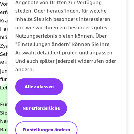
Angebote von Dritten zur Verfügung
Vordergrund der Symptome. Diese Atemaussetzer
stellen. Oder herausfinden, für welche
erfordern eine sofortige Intensivtherapie im
Inhalte Sie sich besonders interessieren
Krankenhaus. Aufgrund der Atemnot kann sich die
und wie wir Ihnen ein besonders gutes
Haut des betroffenen Säuglings mitunter teilweise
Nutzungserlebnis bieten können. Über
bläulich verfärben; dies wird medizinisch als
"Einstellungen ändern" können Sie Ihre
Zyanose bezeichnet.
Auswahl detailliert prüfen und anpassen.
Sehr junge, ungeimpfte Säuglinge unter sechs
Und auch später jederzeit widerrufen oder
Monaten, zu früh Geborene sowie Babys von sehr
ändern.
jungen Müttern haben ein besonders hohes Risiko
für schwere Pertussis-Verläufe.
Alle zulassen
Lebensgefahr bei Säuglingen
Für Säuglinge ist Keuchhusten lebensbedrohlich.
Nur erforderliche
Sie besitzen noch keinen ausreichenden
Nestschutz, da die Antikörper gegen die Pertussis-
Bakterien während der Schwangerschaft nicht
Einstellungen ändern