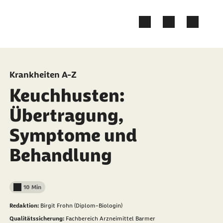
Zum Kontakt Knopf springen
Zum Seiteninhalt springen
Krankheiten A-Z
Keuchhusten:
Übertragung,
Symptome und
Behandlung
10 Min
Lesedauer weniger als
Redaktion:
Birgit Frohn (Diplom-Biologin)
Qualitätssicherung:
Fachbereich Arzneimittel Barmer