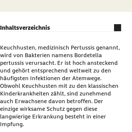
Inhaltsverzeichnis
Auf einen Blick
Was ist Keuchhusten?
Keuchhusten, medizinisch Pertussis genannt,
wird von Bakterien namens Bordetella
Wie häufig ist Keuchhusten?
pertussis verursacht. Er ist hoch ansteckend
Wie erfolgt die Ansteckung?
und gehört entsprechend weltweit zu den
Welche Symptome treten bei Keuchhusten auf?
häufigsten Infektionen der Atemwege.
Welche Folgeerkrankungen können bei
Obwohl Keuchhusten mit zu den klassischen
Keuchhusten auftreten?
Kinderkrankheiten zählt, sind zunehmend
auch Erwachsene davon betroffen. Der
Wie wird Keuchhusten diagnostiziert?
einzige wirksame Schutz gegen diese
Welche Behandlungsmöglichkeiten gibt es?
langwierige Erkrankung besteht in einer
Wie kann man sich gegen Keuchhusten
Impfung.
schützen?