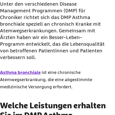
bronchiale?
Unter den verschiedenen Disease
Management Programmen (
Wie unterstützt das
DMP
die Behandlung von
DMP
) für
Chroniker richtet sich das DMP Asthma
Asthma bronchiale im Detail?
bronchiale speziell an chronisch Kranke mit
Bewertung des
DMP
Asthma bronchiale
Atemwegserkrankungen. Gemeinsam mit
Wie können Sie am DMP Asthma bronchiale
Ärzten haben wir ein Besser-Leben-
teilnehmen?
Programm entwickelt, das die Lebensqualität
Häufige Fragen und Antworten zu DMP Asthma
von betroffenen Patientinnen und Patienten
bronchiale
verbessern soll.
Asthma bronchiale
ist eine chronische
Atemwegserkrankung, die eine abgestimmte
medizinische Versorgung erfordert.
Welche Leistungen erhalten