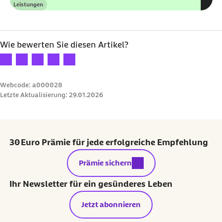
Leistungen
Kategorie
Wie bewerten Sie diesen Artikel?
Ihre Bewertung: 1 Stern
Ihre Bewertung: 2 Sterne
Ihre Bewertung: 3 Sterne
Ihre Bewertung: 4 Sterne
Ihre Bewertung: 5 Sterne
Webcode: a000028
Letzte Aktualisierung:
29.01.2026
30 Euro Prämie für jede erfolgreiche Empfehlung
externer Link:
Prämie sichern
Ihr Newsletter für ein gesünderes Leben
Jetzt abonnieren