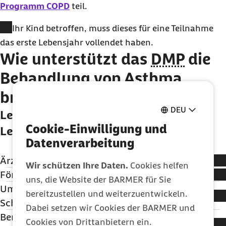
Programm COPD
teil.
Ist Ihr Kind betroffen, muss dieses für eine Teilnahme
das erste Lebensjahr vollendet haben.
Wie unterstützt das
DMP
die
Behandlung von Asthma
bronchiale im Detail?
DEU
Leistungen und Beratung im Besser-
Cookie-Einwilligung und
Leben-Programm
Datenverarbeitung
Ärztliche Kontrolluntersuchungen
Wir schützen Ihre Daten.
Cookies helfen
Förderung Ihres Selbstmanagements
Das Besser-Leben-Programm der Barmer sieht
uns, die Website der BARMER für Sie
Umfangreiche Wissensvermittlung durch
regelmäßige ärztliche Untersuchungen vor, um den
Ihr Arzt oder Ihre Ärztin berät Sie über Maßnahmen, wie
bereitzustellen und weiterzuentwickeln.
Schulungen
Verlauf der Erkrankung und Therapieerfolge zu
Sie im Alltag verantwortungsbewusst und
Dabei setzen wir Cookies der BARMER und
Ärztlich geleitete Schulungen vermitteln Wissen und stärken Sie im
Beratung zu individuellen körperlichen
kontrollieren und zu erfassen. Ihr Arzt bespricht dabei
handlungssicher mit der Erkrankung Asthma
Cookies von Drittanbietern ein.
täglichen Umgang mit Ihrer Erkrankung. In den Schulungen haben Sie