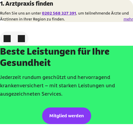
Karussell mit 4 Elementen
Element 1 von 4
1. Arztpraxis finden
Rufen Sie uns an unter
0202 568 327 391
, um teilnehmende Ärzte und
Ärztinnen in Ihrer Region zu finden.
mehr
Zum vorigen Element
Zum nächsten Element
Beste Leistungen für Ihre
Gesundheit
Jederzeit rundum geschützt und hervorragend
krankenversichert – mit starken Leistungen und
ausgezeichneten Services.
Mitglied werden