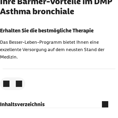
Ihre Barmer-Vorteile im DMP
Asthma bronchiale
Karussell mit 3 Elementen
Element 1 von 3
Erhalten Sie die bestmögliche Therapie
Das Besser-Leben-Programm bietet Ihnen eine
exzellente Versorgung auf dem neusten Stand der
Medizin.
Zum vorigen Element
Zum nächsten Element
Inhaltsverzeichnis
Welche Leistungen erhalten Sie im DMP Asthma