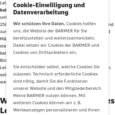
Leistenbrüche zählen zu den
häufigsten chirurgisch
Cookie-Einwilligung und
behandelten Erkrankungen
. Schätzungen zufolge
Datenverarbeitung
unterziehen sich jedes Jahr in Deutschland rund
Wir schützen Ihre Daten.
Cookies helfen
250.000 Menschen einer Leistenbruch-OP. Männer und
uns, die Website der BARMER für Sie
Jungs sind deutlich häufiger betroffen als Frauen und
bereitzustellen und weiterzuentwickeln.
Mädchen. Das Risiko für erworbene Leistenhernien
Dabei setzen wir Cookies der BARMER und
steigt mit dem Alter, kann aber auch bei körperlich
Cookies von Drittanbietern ein.
belastenden Tätigkeiten oder angeborenen
Bindegewebsschwächen schon früher erhöht sein.
Sie entscheiden selbst, welche Cookies Sie
Leistenbrüche sind zwar in der Regel gut behandelbar,
zulassen. Technisch erforderliche Cookies
sollten aber frühzeitig erkannt und ernst genommen
sind nötig, damit Sie die Funktionen
werden.
unserer Website und den Mitgliederbereich
Meine BARMER nutzen können. Mit
Wie erfolgt die Diagnose eines
weiteren Cookies können wir z. B.
Leistenbruchs?
Werbeanzeigen personalisieren und Ihnen