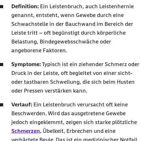
Definition:
Ein Leistenbruch, auch Leistenhernie
Wie lässt sich einem Leistenbruch vorbeugen?
genannt, entsteht, wenn Gewebe durch eine
Schwachstelle in der Bauchwand im Bereich der
Leiste tritt – oft begünstigt durch körperliche
Belastung, Bindegewebsschwäche oder
angeborene Faktoren.
Symptome:
Typisch ist ein ziehender Schmerz oder
Druck in der Leiste, oft begleitet von einer sicht-
oder tastbaren Schwellung, die sich beim Husten
oder Pressen verstärken kann.
Verlauf:
Ein Leistenbruch verursacht oft keine
Beschwerden. Wird das ausgetretene Gewebe
jedoch eingeklemmt, zeigen sich starke plötzliche
Schmerzen
, Übelkeit, Erbrechen und eine
verhärtete Beule. Das ist ein medizinischer Notfall.