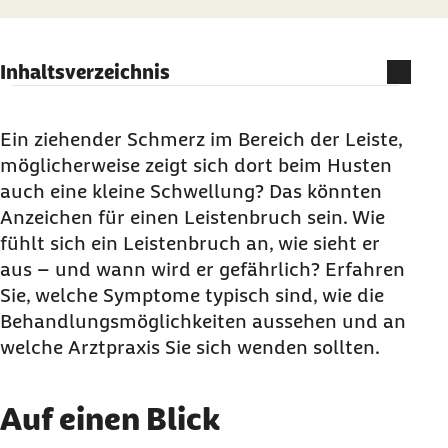
Inhaltsverzeichnis
Auf einen Blick
Was ist ein Leistenbruch?
Ein ziehender Schmerz im Bereich der Leiste,
möglicherweise zeigt sich dort beim Husten
Welche Symptome sind typische Anzeichen für
auch eine kleine Schwellung? Das könnten
einen Leistenbruch?
Anzeichen für einen Leistenbruch sein. Wie
Welche Ursachen hat ein Leistenbruch?
fühlt sich ein Leistenbruch an, wie sieht er
Wie häufig ist ein Leistenbruch?
aus – und wann wird er gefährlich? Erfahren
Wie erfolgt die Diagnose eines Leistenbruchs?
Sie, welche Symptome typisch sind
, wie die
Behandlungsmöglichkeiten aussehen und an
Kann ein Leistenbruch von selbst heilen?
welche Arztpraxis Sie sich wenden sollten.
Welche Verfahren zur Operation eines
Leistenbruchs gibt es?
Auf einen Blick
Wie lange dauert die Heilung und was gehört
zur Nachsorge?