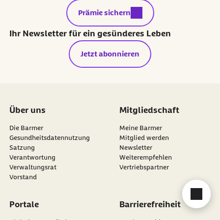
externer Link:
Prämie sichern
Ihr Newsletter für ein gesünderes Leben
Jetzt abonnieren
Über uns
Mitgliedschaft
Die Barmer
Meine Barmer
Gesundheitsdatennutzung
Mitglied werden
Satzung
Newsletter
externer Link:
Verantwortung
Weiterempfehlen
Verwaltungsrat
Vertriebspartner
Vorstand
Cha
Portale
Barrierefreiheit