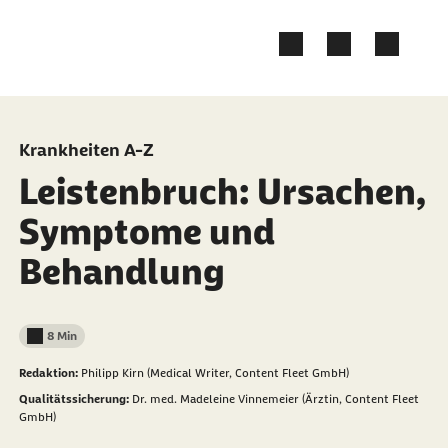
Zum Kontakt Knopf springen
Zum Seiteninhalt springen
Krankheiten A-Z
Leistenbruch: Ursachen,
Symptome und
Behandlung
8 Min
Lesedauer weniger als
Redaktion:
Philipp Kirn (Medical Writer, Content Fleet GmbH)
Qualitätssicherung:
Dr. med. Madeleine Vinnemeier (Ärztin, Content Fleet
GmbH)