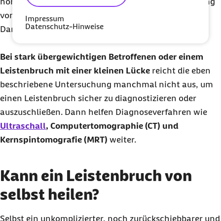
hören sind. Das würde ebenfalls für eine Einklemmung
von Eingeweiden und einen potenziell bedrohlichen
Impressum
Datenschutz-Hinweise
Darmverschluss sprechen.
Bei stark übergewichtigen Betroffenen oder einem
Leistenbruch mit einer kleinen Lücke
reicht die eben
beschriebene Untersuchung manchmal nicht aus, um
einen Leistenbruch sicher zu diagnostizieren oder
auszuschließen. Dann helfen Diagnoseverfahren wie
Ultraschall
, Computertomographie (CT) und
Kernspintomografie (MRT)
weiter.
Kann ein Leistenbruch von
selbst heilen?
Selbst ein unkomplizierter, noch zurückschiebbarer und