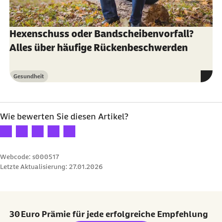
gesundheitsinformation.de (Abruf vom
26.08.2025):
Wie wird ein Leistenbruch oder
Hexenschuss oder Bandscheibenvorfall?
ein Schenkelbruch bei Frauen behandelt?
Alles über häufige Rückenbeschwerden
Gemeinnützige Gesellschaft Herniamed (Abruf
Gesundheit
vom 26.08.2025):
Patienteninformationen
Kategorie
Wie bewerten Sie diesen Artikel?
Ihre Bewertung: 1 Stern
Ihre Bewertung: 2 Sterne
Ihre Bewertung: 3 Sterne
Ihre Bewertung: 4 Sterne
Ihre Bewertung: 5 Sterne
Webcode: s000517
Letzte Aktualisierung:
27.01.2026
30 Euro Prämie für jede erfolgreiche Empfehlung