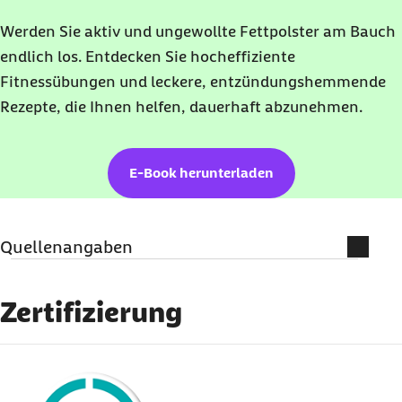
Werden Sie aktiv und ungewollte Fettpolster am Bauch
endlich los. Entdecken Sie hocheffiziente
Fitnessübungen und l
eckere, entzündungshemmende
Rezepte, die Ihnen
helfen, dauerhaft abzunehmen.
E-Book herunterladen
Quellenangaben
Literatur
Zertifizierung
AMBOSS (Abruf vom 26.08.2025):
Leistenhernie
externer Link:
AWMF (Arbeitsgemeinschaft der