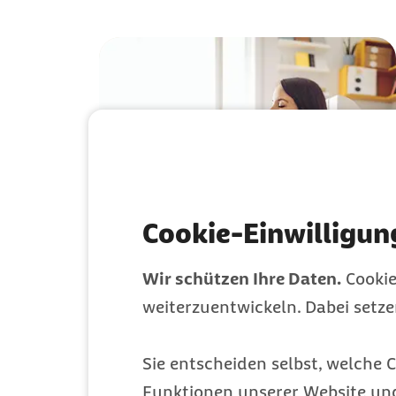
Cookie-Einwilligun
Wir schützen Ihre Daten.
Cookie
weiterzuentwickeln. Dabei setz
Präeklampsie: Sympto
Schwangerschaftskom
Sie entscheiden selbst, welche C
Funktionen unserer Website un