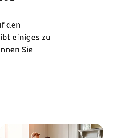
uf den
bt einiges zu
önnen Sie