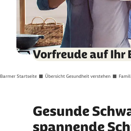
Vorfreude auf Ihr
Sie befinden sich hier:
Barmer Startseite
Übersicht Gesundheit verstehen
Famil
Gesunde Schwa
spannende Sc