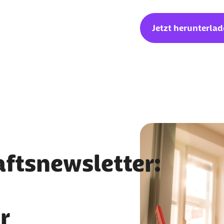
Jetzt herunterla
ftsnewsletter:
r