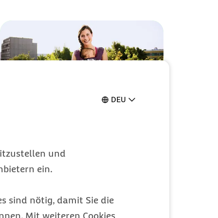
DEU
Kostenfreie
itzustellen und
Geburtsvorbereitung,
bietern ein.
egal ob vor Ort oder
online
s sind nötig, damit Sie die
14 Gruppenstunden zur Geburtsvorbereitung
nen. Mit weiteren Cookies