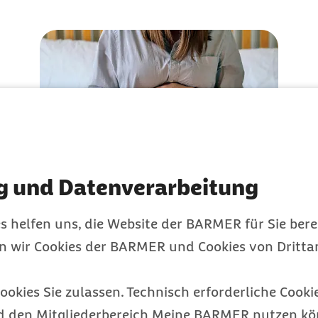
g und Datenverarbeitung
Wann spricht man von
s helfen uns, die Website der BARMER für Sie bere
einer
en wir Cookies der BARMER und Cookies von Drittan
me der
Risikoschwangerschaft?
plikation
ookies Sie zulassen. Technisch erforderliche Cookie
Leistungen und Zusatzuntersuchungen für Mutter
und Kind
d den Mitgliederbereich Meine BARMER nutzen kön