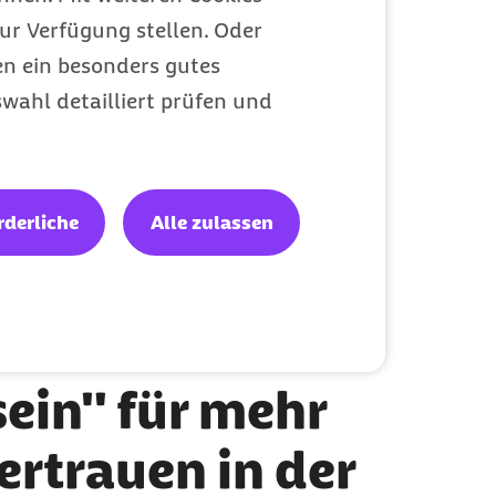
ur Verfügung stellen. Oder
en ein besonders gutes
Leistungen
Kategorie
wahl detailliert prüfen und
rderliche
Alle zulassen
loses E-Book
ives
ein" für mehr
ertrauen in der