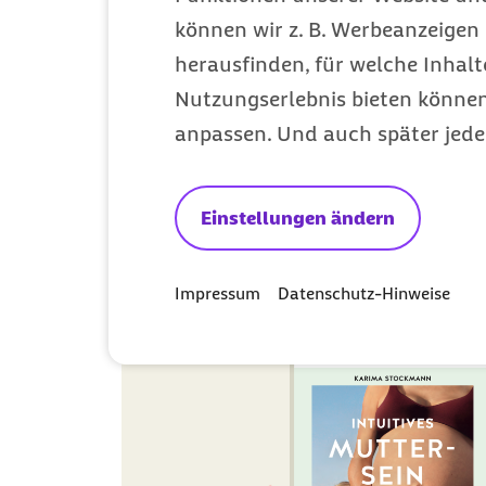
Was die Diagnose so schwierig macht
können wir z. B. Werbeanzeigen 
herausfinden, für welche Inhalt
Gesundheit
Kategorie
Nutzungserlebnis bieten können.
anpassen. Und auch später jede
Einstellungen ändern
Impressum
Datenschutz-Hinweise