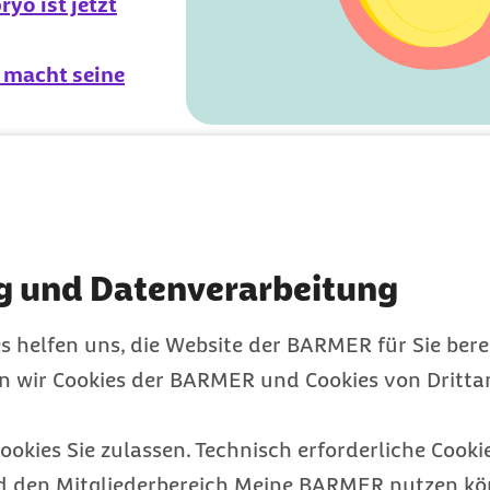
yo ist jetzt
 macht seine
Körper verändert sich gerade einiges
3. Monat der
Schwangersc
g und Datenverarbeitung
9. Schwangerschaftswoche: Das B
groß wie eine Kirsche
s helfen uns, die Website der BARMER für Sie bere
10. Schwangerschaftswoche: Ein
en wir Cookies der BARMER und Cookies von Drittan
lässt sich erkennen
11. Schwangerschaftswoche: D
ookies Sie zulassen. Technisch erforderliche Cookie
Geschmack
d den Mitgliederbereich Meine BARMER nutzen kön