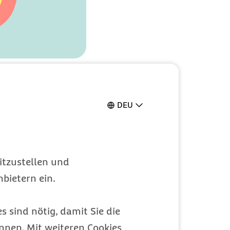
DEU
haft
aby ist jetzt so
itzustellen und
 kleiner Mensch
bietern ein.
as Baby bekommt
s sind nötig, damit Sie die
nen. Mit weiteren Cookies