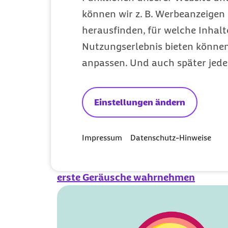
12. Schwangerschaftswoche: Ihr Bab
können wir z. B. Werbeanzeigen 
4. Monat der
herausfinden, für welche Inhalt
Nutzungserlebnis bieten können.
Schwangerscha
anpassen. Und auch später jede
13. Schwangerschaftswoche: Zeit fü
14. Schwangerschaftswoche: Die ers
Einstellungen ändern
sprießen
15. Schwangerschaftswoche: Ihr Baby 
Impressum
Datenschutz-Hinweise
groß wie eine Orange
16. Schwangerschaftswoche: Ihr Bab
erste Geräusche wahrnehmen