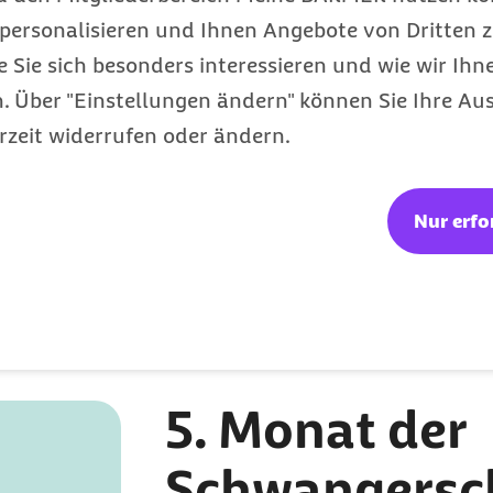
y hat Schluckauf
personalisieren und Ihnen Angebote von Dritten z
e Sie sich besonders interessieren und wie wir Ihn
 Über "Einstellungen ändern" können Sie Ihre Aus
ft
rzeit widerrufen oder ändern.
r Entspannung
ten Härchen
Nur erfo
ist jetzt so
y kann jetzt
5. Monat der
Schwangersc