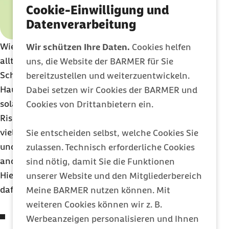
Cookie-Einwilligung und
Datenverarbeitung
Wie steht es in der Schwangerschaft mit
Wir schützen Ihre Daten.
Cookies helfen
alltäglichen Aufgaben im Haushalt? Auch
uns, die Website der BARMER für Sie
Schwangere können die meisten
bereitzustellen und weiterzuentwickeln.
Haushaltstätigkeiten problemlos erledigen,
Dabei setzen wir Cookies der BARMER und
solange sie gesund sind und keine besondere
Cookies von Drittanbietern ein.
Risikosituation vorliegt. Muten Sie sich nicht zu
viel zu. Verteilen Sie die Aufgaben auf mehrere Tage
Sie entscheiden selbst, welche Cookies Sie
und gönnen Sie sich zwischendurch die eine oder
zulassen. Technisch erforderliche Cookies
andere Pause.
sind nötig, damit Sie die Funktionen
Hier haben wir für Sie ein paar praktische Tipps
unserer Website und den Mitgliederbereich
dafür zusammengestellt:
Meine BARMER nutzen können. Mit
weiteren Cookies können wir z. B.
Achten Sie auf die richtige Körperhaltung –
Werbeanzeigen personalisieren und Ihnen