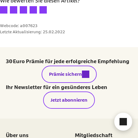
Wie bewerten Sie diesen Artikel?
Ihre Bewertung: 1 Stern
Ihre Bewertung: 2 Sterne
Ihre Bewertung: 3 Sterne
Ihre Bewertung: 4 Sterne
Ihre Bewertung: 5 Sterne
Webcode: a007623
Letzte Aktualisierung:
25.02.2022
30 Euro Prämie für jede erfolgreiche Empfehlung
externer Link:
Prämie sichern
Ihr Newsletter für ein gesünderes Leben
Jetzt abonnieren
Cha
Über uns
Mitgliedschaft