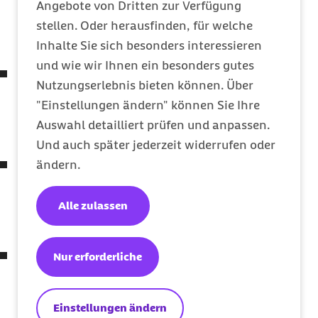
besonders beim Bücken und Heben. Ein
Angebote von Dritten zur Verfügung
gerader Rücken und gebeugte Knie entlasten
stellen. Oder herausfinden, für welche
dabei die Wirbelsäule.
Inhalte Sie sich besonders interessieren
und wie wir Ihnen ein besonders gutes
Schwere Lasten – und dazu zählt alles, was
Nutzungserlebnis bieten können. Über
mehr als 5 Kilogramm wiegt – sollten Sie nur
"Einstellungen ändern" können Sie Ihre
vorsichtig heben. Wenn möglich, lassen Sie
Auswahl detailliert prüfen und anpassen.
sich das Heben abnehmen.
Und auch später jederzeit widerrufen oder
Falls Sie mit Kreislaufproblemen und
ändern.
Schwindelattacken zu kämpfen haben, sollten
Sie besser nicht mehr auf Leitern oder Stühle
Alle zulassen
steigen. Das Unfallrisiko ist dabei hoch.
Bei längeren stehenden Tätigkeiten, wie etwa
Nur erforderliche
beruflich oder beim Bügeln oder bei
Essensvorbereitungen in der Küche, kann es
Einstellungen ändern
zum Versacken des Blutes in den Beinen und