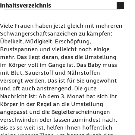
Inhaltsverzeichnis
Die 8. Schwangerschaftswoche auf einen Blick
Viele Frauen haben jetzt gleich mit mehreren
Schwangerschaftsanzeichen zu kämpfen:
Ihr Baby entwickelt sich
Übelkeit, Müdigkeit, Erschöpfung,
Ihre Gesundheit
Brustspannen und vielleicht noch einige
Tipps und Tricks für die 8.
mehr. Das liegt daran, dass die Umstellung
Schwangerschaftswoche
im Körper voll im Gange ist. Das Baby muss
Merkzettel für Wichtiges
mit Blut, Sauerstoff und Nährstoffen
versorgt werden. Das ist für Sie ungewohnt
Keine Schwangerschaftswoche versäumen -
und oft auch anstrengend. Die gute
alle Infos gibt es auch als Newsletter
Nachricht ist: Ab dem 3. Monat hat sich Ihr
Körper in der Regel an die Umstellung
angepasst und die Begleiterscheinungen
verschwinden oder lassen zumindest nach.
Bis es so weit ist, helfen Ihnen hoffentlich