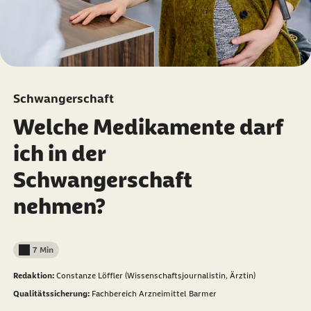
Schwangerschaft
Welche Medikamente darf
ich in der
Schwangerschaft
nehmen?
7 Min
Lesedauer weniger als
Redaktion:
Constanze Löffler (Wissenschaftsjournalistin, Ärztin)
Qualitätssicherung:
Fachbereich Arzneimittel Barmer