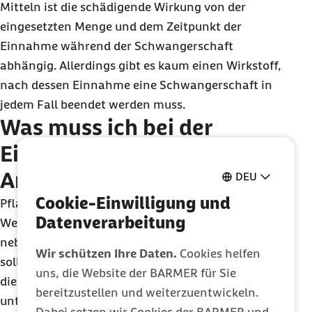
Mitteln ist die schädigende Wirkung von der
eingesetzten Menge und dem Zeitpunkt der
Einnahme während der Schwangerschaft
abhängig. Allerdings gibt es kaum einen Wirkstoff,
nach dessen Einnahme eine Schwangerschaft in
jedem Fall beendet werden muss.
Was muss ich bei der
Einnahme pflanzlicher
Arzneimittel beachten?
DEU
Cookie-Einwilligung und
Pflanzliche Wirkstoffe gelten in unserer westlichen
Datenverarbeitung
Welt oft als besonders verträglich und
nebenwirkungsarm. Doch gerade Schwangere
Wir schützen Ihre Daten.
Cookies helfen
sollten sie zurückhaltend einnehmen. Denn: Nur
uns, die Website der BARMER für Sie
die wenigsten pflanzlichen Arzneimittel sind gut
bereitzustellen und weiterzuentwickeln.
untersucht. Oft handelt es sich dabei um