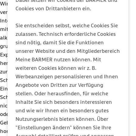
Dabei setzen wir Cookies der BARMER und
Wirkstoffmischungen, zu deren Sicherheit es keine
Cookies von Drittanbietern ein.
verlässlichen Daten gibt. Gerade Produkte aus dem
Internet sind oft nicht ausreichend deklariert und
Sie entscheiden selbst, welche Cookies Sie
mitunter schadstoffbelastet. Phytopharmaka auf
zulassen. Technisch erforderliche Cookies
alkoholischer Basis sollten Schwangere
sind nötig, damit Sie die Funktionen
grundsätzlich nicht einnehmen. Die meisten
unserer Website und den Mitgliederbereich
Experten empfehlen Schwangeren, auf
Meine BARMER nutzen können. Mit
herkömmliche, synthetische Mittel
weiteren Cookies können wir z. B.
zurückzugreifen, für die es während der
Werbeanzeigen personalisieren und Ihnen
Schwangerschaft ausreichend Erfahrungen gibt.
Angebote von Dritten zur Verfügung
Einige pflanzliche Wirkstoffe sind in der
stellen. Oder herausfinden, für welche
Schwangerschaft aus unterschiedlichen Gründen
Inhalte Sie sich besonders interessieren
nicht erlaubt: Sennesblätter, Keuschlammfrüchte
und wie wir Ihnen ein besonders gutes
oder Wacholderbeeröl können die Muskulatur der
Nutzungserlebnis bieten können. Über
Gebärmutter aktivieren, Süßholzwurzel führt zu
"Einstellungen ändern" können Sie Ihre
hormonellen Veränderungen. Sonnenhutkraut und