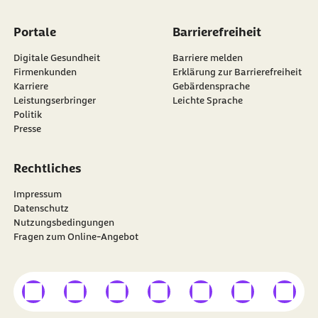
Portale
Barrierefreiheit
Digitale Gesundheit
Barriere melden
Firmenkunden
Erklärung zur Barrierefreiheit
Karriere
Gebärdensprache
Leistungserbringer
Leichte Sprache
Politik
Presse
Rechtliches
Impressum
Datenschutz
Nutzungsbedingungen
Fragen zum Online-Angebot
externer Link
externer Link
externer Link
externer Link
externer Link
externer Link
externer
Besuchen Sie die
BARMER
auf