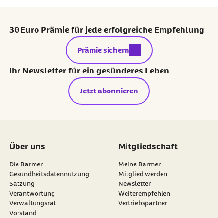
30 Euro Prämie für jede erfolgreiche Empfehlung
externer Link:
Prämie sichern
Ihr Newsletter für ein gesünderes Leben
Jetzt abonnieren
Über uns
Mitgliedschaft
Die Barmer
Meine Barmer
Gesundheitsdatennutzung
Mitglied werden
Satzung
Newsletter
externer Link:
Verantwortung
Weiterempfehlen
Verwaltungsrat
Vertriebspartner
Vorstand