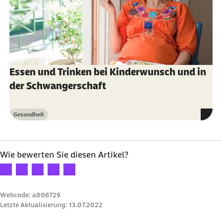
Essen und Trinken bei Kinderwunsch und in
der Schwangerschaft
Gesundheit
Kategorie
Wie bewerten Sie diesen Artikel?
Ihre Bewertung: 1 Stern
Ihre Bewertung: 2 Sterne
Ihre Bewertung: 3 Sterne
Ihre Bewertung: 4 Sterne
Ihre Bewertung: 5 Sterne
Webcode: a006729
Letzte Aktualisierung:
13.07.2022