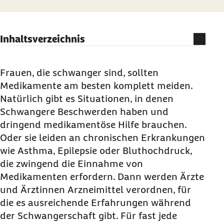
Inhaltsverzeichnis
Möglichst wenige Medikamente in der
Schwangerschaft
Frauen, die schwanger sind, sollten
Medikamente am besten komplett meiden.
Werden Medikamente an Schwangeren
Natürlich gibt es Situationen, in denen
getestet?
Schwangere Beschwerden haben und
Wie entstehen Behinderungen in der
dringend medikamentöse Hilfe brauchen.
Schwangerschaft?
Oder sie leiden an chronischen Erkrankungen
Wie wirken Medikamente auf das Ungeborene?
wie Asthma, Epilepsie oder Bluthochdruck,
Welche Medikamente sind gefährlich für
die zwingend die Einnahme von
Schwangere?
Medikamenten erfordern. Dann werden Ärzte
und Ärztinnen Arzneimittel verordnen, für
Was muss ich bei der Einnahme pflanzlicher
die es ausreichende Erfahrungen während
Arzneimittel beachten?
der Schwangerschaft gibt. Für fast jede
Welche Mittel eignen sich für die