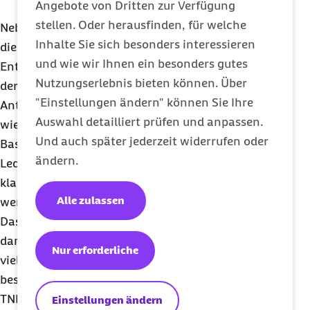
Angebote von Dritten zur Verfügung
Darmabschnitte liegen.
stellen. Oder herausfinden, für welche
Neben Schmerz- und Entkrampfungsmitteln hilft
Inhalte Sie sich besonders interessieren
die Therapie das Immunsystem und damit die
und wie wir Ihnen ein besonders gutes
Entzündung zu dämpfen. Frauen dürfen während
Nutzungserlebnis bieten können. Über
der gesamten Schwangerschaft herkömmliche
"Einstellungen ändern" können Sie Ihre
Antibiotika, entzündungshemmende Medikamente
Auswahl detailliert prüfen und anpassen.
wie Mesalazin, Glukokortikoide und klassische
Und auch später jederzeit widerrufen oder
Basistherapeutika wie Azathioprin einnehmen.
ändern.
Lediglich der Folsäurehemmer Methotrexat, ein
klassisches Basistherapeutikum, muss gemieden
Alle zulassen
werden.
Das Leiden vieler
CED
-Patienten hat sich vor allem
dank der Biologika gebessert. Damit können heute
Nur erforderliche
viele Frauen und Männer ein nahezu
beschwerdefreies Leben führen. Die sogenannten
TNF alpha-Antikörper hemmen das Immunsystem
Einstellungen ändern