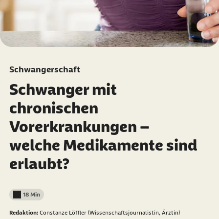
Schwangerschaft
Schwanger mit
chronischen
Vorerkrankungen –
welche Medikamente sind
erlaubt?
18 Min
Lesedauer weniger als
Redaktion:
Constanze Löffler (Wissenschaftsjournalistin, Ärztin)