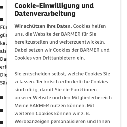
Cookie-Einwilligung und
Morbus Crohn
und
Datenverarbeitung
Colitis ulcerosa
.
Wir schützen Ihre Daten.
Cookies helfen
Für Frauen mit
CED
und Kinderwunsch ist es
uns, die Website der BARMER für Sie
günstig schwanger zu werden, wenn keine oder
bereitzustellen und weiterzuentwickeln.
kaum Krankheitssymptome haben – die Krankheit
Dabei setzen wir Cookies der BARMER und
also in Remission ist. Je weniger entzündet der
Cookies von Drittanbietern ein.
Darm ist, desto unkomplizierter verläuft
erfahrungsgemäß die Schwangerschaft.
Sie entscheiden selbst, welche Cookies Sie
Die Therapie der
CED
stützt sich auf mehrere
zulassen. Technisch erforderliche Cookies
Säulen und hängt davon ab,
sind nötig, damit Sie die Funktionen
unserer Website und den Mitgliederbereich
welche Erkrankung genau vorliegt,
Meine BARMER nutzen können. Mit
wie aktiv die Erkrankung ist und
weiteren Cookies können wir z. B.
Werbeanzeigen personalisieren und Ihnen
an welcher Stelle die entzündlichen