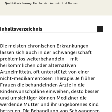
Qualitätssicherung:
Fachbereich Arzneimittel Barmer
Inhaltsverzeichnis
Sollte man sich als Schwangere gegen Grippe
impfen lassen?
Die meisten chronischen Erkrankungen
lassen sich auch in der Schwangerschaft
In welcher Schwangerschaftswoche sollte man
problemlos weiterbehandeln – mit
mit dem Arzt die Medikation besprechen?
herkömmlichen oder alternativen
Sollten Schwangere Medikamente gegen ihre
Arzneimitteln, oft unterstützt von einer
Depression nehmen?
nicht-medikamentösen Therapie. Je früher
Ist Diabetes in der Schwangerschaft gefährlich?
Frauen die behandelnden Ärzte in die
Was tun bei chronisch-entzündlichen
Kinderwunschpläne einweihen, desto besser
Darmerkrankungen in der Schwangerschaft?
und umsichtiger können Mediziner die
werdende Mutter und ihr ungeborenes Kind
Was tun bei starken Schmerzen in der
betreuen. Die Behandlung von Schwangeren