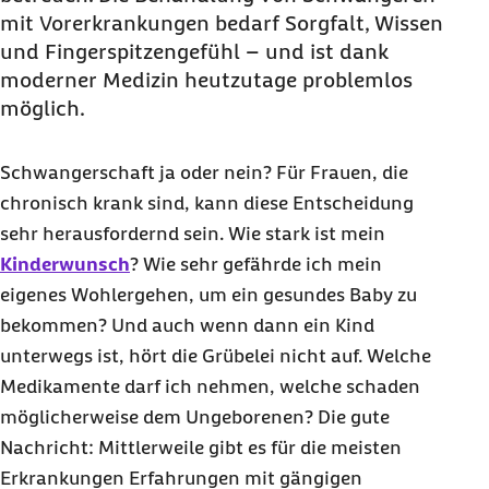
Schwangerschaft?
mit Vorerkrankungen bedarf Sorgfalt, Wissen
Welche Medikamente bei Epilepsie in der
und Fingerspitzengefühl – und ist dank
Schwangerschaft nehmen?
moderner Medizin heutzutage problemlos
Was tun bei Erkrankungen der Atemwege in der
möglich.
Schwangerschaft?
Was tun bei Herzerkrankungen in der
Schwangerschaft ja oder nein? Für Frauen, die
Schwangerschaft?
chronisch krank sind, kann diese Entscheidung
Therapien bei Krebs in der Schwangerschaft?
sehr herausfordernd sein. Wie stark ist mein
Kinderwunsch
? Wie sehr gefährde ich mein
Was tun bei Migräne in der Schwangerschaft?
eigenes Wohlergehen, um ein gesundes
Baby
zu
Was tun bei Multipler Sklerose in der
bekommen? Und auch wenn dann ein Kind
Schwangerschaft?
unterwegs ist, hört die Grübelei nicht auf. Welche
Was tun bei Rheuma in der Schwangerschaft?
Medikamente darf ich nehmen, welche schaden
Wie behandelt man Schilddrüsenerkrankungen
möglicherweise dem Ungeborenen? Die gute
in der Schwangerschaft?
Nachricht: Mittlerweile gibt es für die meisten
Erkrankungen Erfahrungen mit gängigen