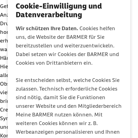
Cookie-Einwilligung und
Gefäßpolster vergrößern und bluten. Die
Datenverarbeitung
Anzeichen: Blut am Toilettenpapier, Juckreiz und
Druckgefühl. Die schnelle Gewichtszunahme,
Wir schützen Ihre Daten.
Cookies helfen
hormonelle Veränderungen, Verstopfung und der
uns, die Website der BARMER für Sie
erhöhte Druck im Bauchraum durch das
bereitzustellen und weiterzuentwickeln.
wachsende Kind begünstigen vergrößerte
Dabei setzen wir Cookies der BARMER und
Hämorrhoiden bei Schwangeren.
Cookies von Drittanbietern ein.
Hier helfen einfache Hausmittel: Essen Sie vor
allem ballaststoffreiche Kost wie Vollkorn, Müsli,
Sie entscheiden selbst, welche Cookies Sie
Obst und Gemüse. Sie erleichtert zusammen mit
zulassen. Technisch erforderliche Cookies
viel Flüssigkeit den Stuhlgang. Auch Bewegung
sind nötig, damit Sie die Funktionen
bringt die Verdauung in Schwung. Verschiedene
unserer Website und den Mitgliederbereich
Cremes, Salben und Zäpfchen lindern die
Meine BARMER nutzen können. Mit
Symptome. Sie enthalten entzündungshemmende
weiteren Cookies können wir z. B.
und lokal betäubende Wirkstoffe wie Lidocain oder
Werbeanzeigen personalisieren und Ihnen
Kortison sowie solche, unter denen sich die