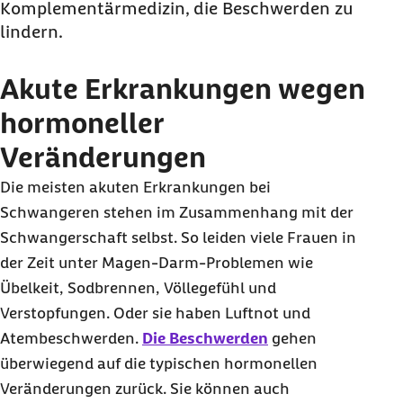
Komplementärmedizin, die Beschwerden zu
angeschwollenen Knöcheln in der
lindern.
Schwangerschaft?
Sind Schmerzen in der Schwangerschaft
Akute Erkrankungen wegen
normal?
hormoneller
Was tun bei Schwangerschaftsdiabetes?
Veränderungen
Was kann man wegen
Schwangerschaftsübelkeit machen?
Die meisten akuten Erkrankungen bei
Schwangeren stehen im Zusammenhang mit der
Was tun gegen Sodbrennen in der
Schwangerschaft selbst. So leiden viele Frauen in
Schwangerschaft?
der Zeit unter Magen-Darm-Problemen wie
Was tun gegen Scheidenpilz in der
Übelkeit, Sodbrennen, Völlegefühl und
Schwangerschaft?
Verstopfungen. Oder sie haben Luftnot und
Was tun bei Verstopfung in der
Atembeschwerden.
Die Beschwerden
gehen
Schwangerschaft?
überwiegend auf die typischen hormonellen
Was tun bei bakteriellen Erkrankungen?
Veränderungen zurück. Sie können auch