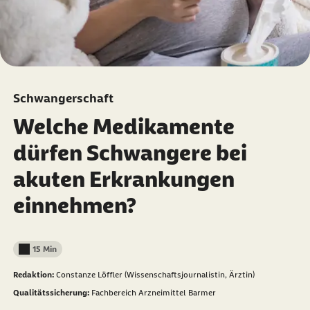
Schwangerschaft
Welche Medikamente
dürfen Schwangere bei
akuten Erkrankungen
einnehmen?
15 Min
Lesedauer weniger als
Redaktion:
Constanze Löffler (Wissenschaftsjournalistin, Ärztin)
Qualitätssicherung:
Fachbereich Arzneimittel Barmer