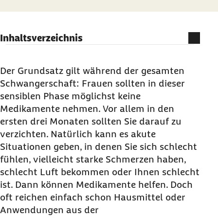
Inhaltsverzeichnis
Akute Erkrankungen wegen hormoneller
Veränderungen
Der Grundsatz gilt während der gesamten
Schwangerschaft: Frauen sollten in dieser
Wann sollte ich einen Arzt rufen?
sensiblen Phase möglichst keine
Was tun bei Allergie in der Schwangerschaft?
Medikamente nehmen. Vor allem in den
Welche Medikamente helfen gegen Erkältungen
ersten drei Monaten sollten Sie darauf zu
in der Schwangerschaft?
verzichten. Natürlich kann es akute
Was tun bei Corona in der Schwangerschaft?
Situationen geben, in denen Sie sich schlecht
fühlen, vielleicht starke Schmerzen haben,
Was tun in der Schwangerschaft gegen
schlecht Luft bekommen oder Ihnen schlecht
Hämorrhoiden?
ist. Dann können Medikamente helfen. Doch
Wie verändert sich die Haut in der
oft reichen einfach schon Hausmittel oder
Schwangerschaft?
Anwendungen aus der
Was hilft bei schweren Beinen und