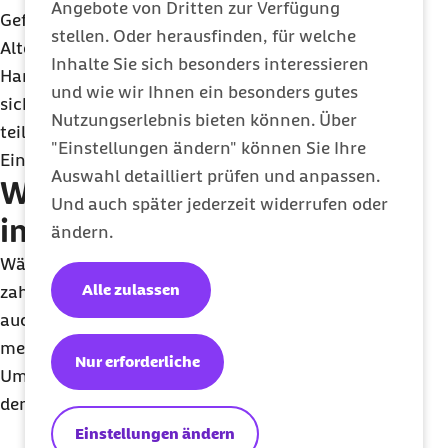
Angebote von Dritten zur Verfügung
Gefäßpolster zusammenziehen. Als pflanzliche
stellen. Oder herausfinden, für welche
Alternative bieten sich Salben oder Zäpfchen mit
Inhalte Sie sich besonders interessieren
Hamamelis (Zaubernuss) an. In der Regel bilden
und wie wir Ihnen ein besonders gutes
sich die Hämorrhoiden nach der Geburt ganz oder
Nutzungserlebnis bieten können. Über
teilweise wieder zurück, so dass kein operativer
"Einstellungen ändern" können Sie Ihre
Eingriff notwendig ist.
Auswahl detailliert prüfen und anpassen.
Wie verändert sich die Haut
Und auch später jederzeit widerrufen oder
in der Schwangerschaft?
ändern.
Während der Schwangerschaft können Frauen
Alle zulassen
zahlreiche Veränderungen an sich beobachten,
auch an der Haut. Auslöser dafür sind hormonelle,
metabolische und immunologische
Nur erforderliche
Umstellungsprozesse in dieser Lebensphase. Zu
den typischen Hautveränderungen gehören:
Einstellungen ändern