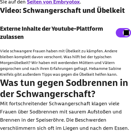
Sie auf den
Seiten von Embryotox
.
Video: Schwangerschaft und Übelkeit
Externe Inhalte der Youtube-Plattform anzeigen
Externe Inhalte der Youtube-Plattform
zulassen
Sie können an dieser Stelle einstellen, alle externe
Inhalte auf der Website anzeigen zu lassen.
Viele schwangere Frauen haben mit Übelkeit zu kämpfen. Andere
Ich bin damit einverstanden, dass personenbezogene
bleiben komplett davon verschont. Was hilft bei der typischen
Morgenübelkeit? Wir haben mit werdenden Müttern und Vätern
Daten an Drittplattform übermittelt werden. Mehr dazu
gesprochen und nach ihren Erfahrungen gefragt. Hebamme Sabine
in unserer
Datenschutzerklärung
.
Kreifels gibt außerdem Tipps was gegen die Übelkeit helfen kann.
Was tun gegen Sodbrennen in
der Schwangerschaft?
Mit fortschreitender Schwangerschaft klagen viele
Frauen über Sodbrennen mit saurem Aufstoßen und
Brennen in der Speiseröhre. Die Beschwerden
verschlimmern sich oft im Liegen und nach dem Essen.