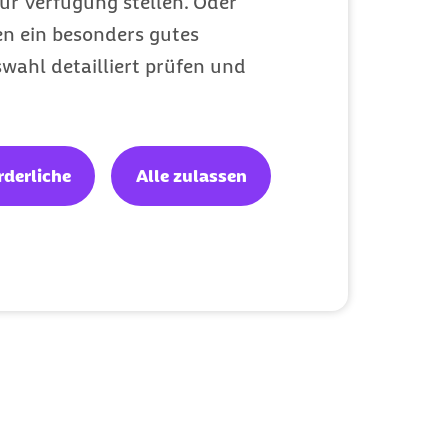
ur Verfügung stellen. Oder
en ein besonders gutes
wahl detailliert prüfen und
rderliche
Alle zulassen