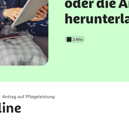
oder die 
herunterl
2 Min
Lesedauer weniger als
Antrag auf Pflegeleistung
line