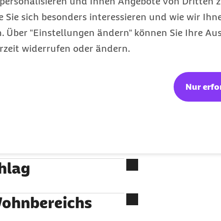
personalisieren und Ihnen Angebote von Dritten z
schusst werden können,
e Sie sich besonders interessieren und wie wir Ihn
bereiches - Wann zahlt
egeleistung
 Über "Einstellungen ändern" können Sie Ihre Aus
rzeit widerrufen oder ändern.
Nur erfo
ge
gspflege
hlag
Wohnbereichs