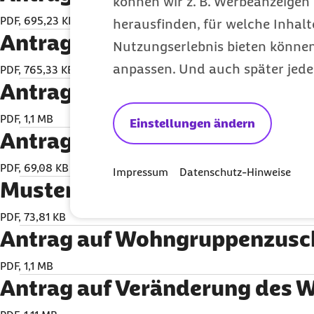
können wir z. B. Werbeanzeigen 
sollten und welche Veränderungen konkret bezu
PDF, 695,23 KB
herausfinden, für welche Inhalt
gibt Ihnen unser Faltblatt
"Veränderung des Wohn
Antrag auf Umstellung der Pfl
Nutzungserlebnis bieten können.
die Pflegekasse?"
.
anpassen. Und auch später jede
PDF, 765,33 KB
Antrag auf Kurzzeitpflege
PDF, 1,1 MB
Einstellungen ändern
Antrag auf Verhinderungspfle
PDF, 69,08 KB
Impressum
Datenschutz-Hinweise
Musterrechnung Verhinderun
PDF, 73,81 KB
Antrag auf Wohngruppenzusc
PDF, 1,1 MB
Antrag auf Veränderung des 