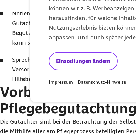
können wir z. B. Werbeanzeigen 
Notieren Sie vorab Fragen, die Ihnen wichtig
herausfinden, für welche Inhalt
Gutachter um einen entspannten Umgang bem
Nutzungserlebnis bieten können.
Begutachtungssituation ist immer ungewohn
anpassen. Und auch später jede
kann schnell etwas vergessen werden.
Sprechen Sie während der Begutachtung Pro
Einstellungen ändern
Versorgung und Pflege an. Verharmlosen oder
Hilfebedarf nicht!
Impressum
Datenschutz-Hinweise
Vorbereitung auf di
Pflegebegutachtun
Die Gutachter sind bei der Betrachtung der Selbst
die Mithilfe aller am Pflegeprozess beteiligten Pe