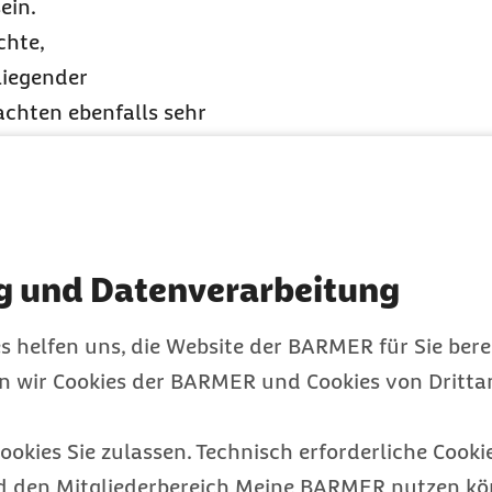
ein.
chte,
liegender
chten ebenfalls sehr
 vorliegt, gibt der
tion, Rehabilitation,
g und Datenverarbeitung
ehlung direkt als
Leistungen werden dann
s helfen uns, die Website der BARMER für Sie bere
ine optimale und
en wir Cookies der BARMER und Cookies von Drittan
ookies Sie zulassen. Technisch erforderliche Cookie
ise
d den Mitgliederbereich Meine BARMER nutzen kön