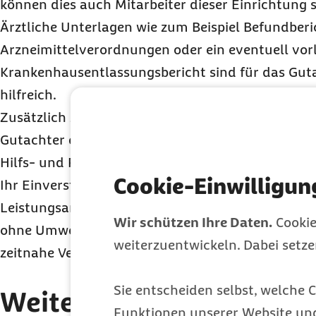
können dies auch Mitarbeiter dieser Einrichtung s
Ärztliche Unterlagen wie zum Beispiel Befundberi
Arzneimittelverordnungen oder ein eventuell vor
Krankenhausentlassungsbericht sind für das Guta
hilfreich.
Zusätzlich zur Feststellung, ob Pflegebedürftigkeit
Gutachter eine Empfehlung für die Bereiche Präven
Hilfs- und Pflegehilfsmittel.
Cookie-Einwilligun
Ihr Einverständnis vorausgesetzt kann diese Empf
Leistungsantrag gesehen werden. Erforderliche 
Wir schützen Ihre Daten.
Cookie
ohne Umwege beantragt, und Ihre Barmer kann e
weiterzuentwickeln. Dabei setz
zeitnahe Versorgung sicherstellen.
Sie entscheiden selbst, welche C
Weitere Tipps und Hinwe
Funktionen unserer Website un