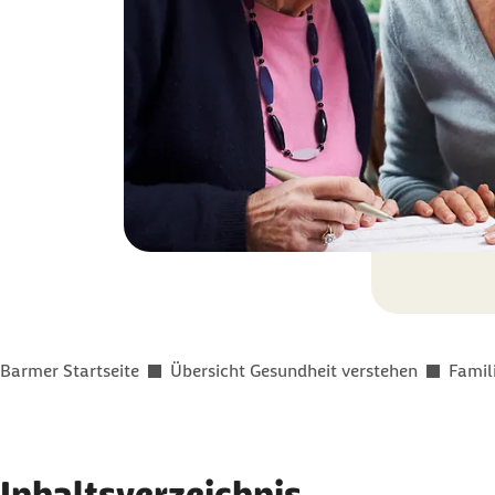
Sie befinden sich hier:
Barmer Startseite
Übersicht Gesundheit verstehen
Famil
Inhaltsverzeichnis