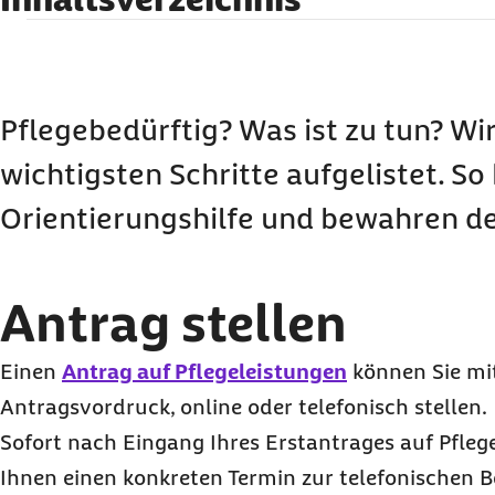
Antrag stellen
Die Pflegebegutachtung
Vorbereitung auf die Pflegebegutachtung
Pflegebedürftig? Was ist zu tun? Wir
Leistungsbescheid
wichtigsten Schritte aufgelistet. So
Heilfürsorge- und Beihilfeberechtigte
Orientierungshilfe und bewahren de
Höherstufung
Antrag stellen
Einen
Antrag auf Pflegeleistungen
können Sie mi
Antragsvordruck,
online
oder telefonisch stellen.
Sofort nach Eingang Ihres Erstantrages auf Pfleg
Ihnen einen konkreten Termin zur telefonischen B