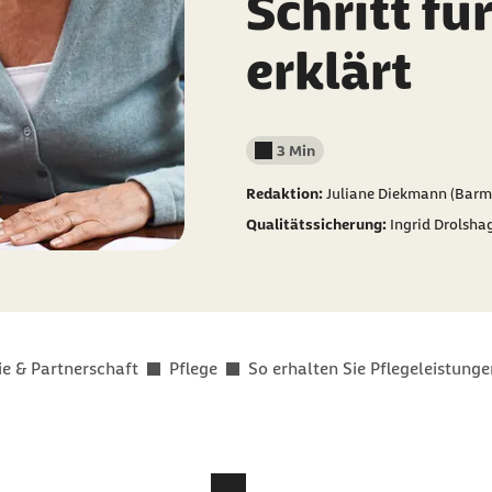
Schritt für
erklärt
3 Min
Lesedauer weniger als
Redaktion:
Juliane Diekmann (Barm
Qualitätssicherung:
Ingrid Drolsha
ie & Partnerschaft
Pflege
So erhalten Sie Pflegeleistunge