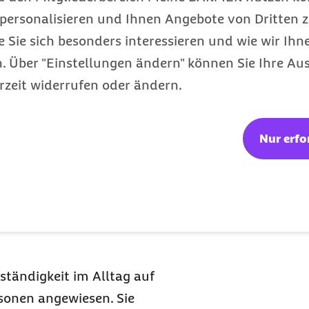
personalisieren und Ihnen Angebote von Dritten z
 sind. Auch wenn die
e Sie sich besonders interessieren und wie wir Ihn
üht ist: Eine
 Über "Einstellungen ändern" können Sie Ihre Aus
t und in der Aufregung
rzeit widerrufen oder ändern.
bleme bei der
Nur erfo
 beschönigen Sie Ihren
e
g
ständigkeit im Alltag auf
rsonen angewiesen. Sie