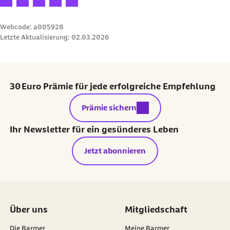
Webcode: a005928
Letzte Aktualisierung:
02.03.2026
30 Euro Prämie für jede erfolgreiche Empfehlung
externer Link:
Prämie sichern
Ihr Newsletter für ein gesünderes Leben
Jetzt abonnieren
Über uns
Mitgliedschaft
Die Barmer
Meine Barmer