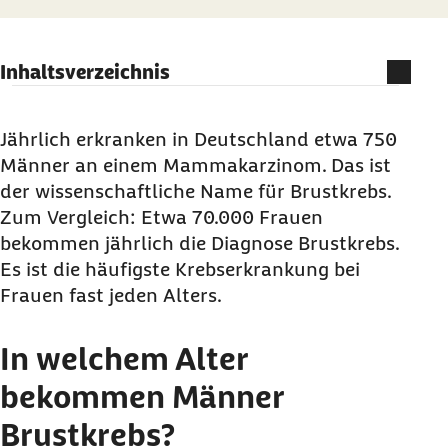
Inhaltsverzeichnis
In welchem Alter bekommen Männer
Brustkrebs?
Jährlich erkranken in Deutschland etwa 750
Männer an einem Mammakarzinom. Das ist
Wie entsteht Brustkrebs bei Männern?
der wissenschaftliche Name für Brustkrebs.
Wie erkenne ich Brustkrebs bei Männern?
Zum Vergleich: Etwa 70.000 Frauen
Wie stellt der Arzt den Brustkrebs fest?
bekommen jährlich die Diagnose Brustkrebs.
Welche Arten der Behandlung gibt es?
Es ist die häufigste Krebserkrankung bei
Wie sind die Heilungschancen? Wie schlimm ist
Frauen fast jeden Alters.
Brustkrebs bei Männern?
In welchem Alter
bekommen Männer
Brustkrebs?