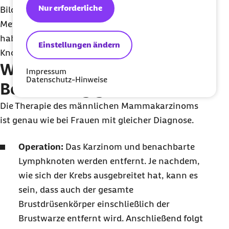
Nur erforderliche
Bild des Skeletts können Knochentumore oder
Metastasen, die einen aktiveren Stoffwechsel
haben als gesundes Knochengewebe, in den
Einstellungen ändern
Knochen nachgewiesen werden.
Welche Arten der
Impressum
Datenschutz-Hinweise
Behandlung gibt es?
Die Therapie des männlichen Mammakarzinoms
ist genau wie bei Frauen mit gleicher Diagnose.
Operation:
Das Karzinom und benachbarte
Lymphknoten werden entfernt. Je nachdem,
wie sich der Krebs ausgebreitet hat, kann es
sein, dass auch der gesamte
Brustdrüsenkörper einschließlich der
Brustwarze entfernt wird. Anschließend folgt