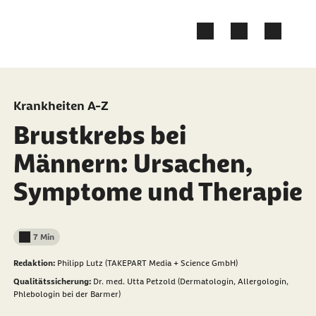
Zum Kontakt Knopf springen
Zum Seiteninhalt springen
Krankheiten A-Z
Brustkrebs bei
Männern: Ursachen,
Symptome und Therapie
7 Min
Lesedauer weniger als
Redaktion:
Philipp Lutz (TAKEPART Media + Science GmbH)
Qualitätssicherung:
Dr. med. Utta Petzold (Dermatologin, Allergologin,
Phlebologin bei der Barmer)