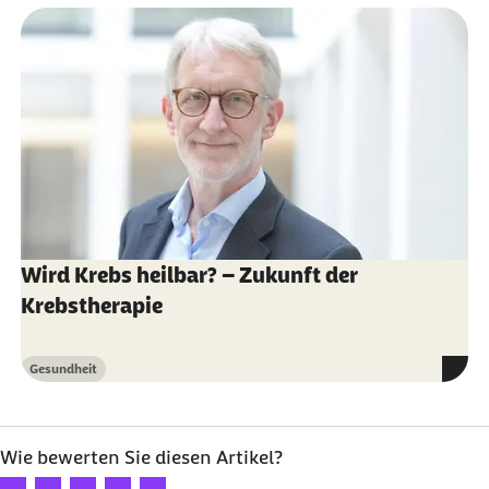
Wird Krebs heilbar? – Zukunft der
Krebstherapie
Gesundheit
Kategorie
Wie bewerten Sie diesen Artikel?
Ihre Bewertung: 1 Stern
Ihre Bewertung: 2 Sterne
Ihre Bewertung: 3 Sterne
Ihre Bewertung: 4 Sterne
Ihre Bewertung: 5 Sterne