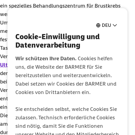
ein spezielles Behandlungszentrum für Brustkrebs
wenden.
Um eine Diagnose zu treffen, gibt es ein
DEU
mehrstufiges Verfahren: Um ein Mammakarzinom
Cookie-Einwilligung und
festzustellen, nutzt der Arzt neben einer
Datenverarbeitung
Tastuntersuchung häufig auch bildgebende
Verfahren eingesetzt. Dazu zählen die
Wir schützen Ihre Daten.
Cookies helfen
Ultraschalluntersuchung
sowie die Mammografie
uns, die Website der BARMER für Sie
der Brust und der umliegenden Lymphbahnen. Da
bereitzustellen und weiterzuentwickeln.
bei den meisten Männern das Brustgewebe im
Dabei setzen wir Cookies der BARMER und
Vergleich zu Frauen wesentlich dichter ist,
Cookies von Drittanbietern ein.
entnimmt der Mediziner häufig zusätzlich mit
einer feinen Nadel eine Gewebeprobe aus der Brust.
Sie entscheiden selbst, welche Cookies Sie
Dieses Verfahren heißt
Biopsie
. Sie wird meist
zulassen. Technisch erforderliche Cookies
ambulant mit einer örtlichen Betäubung
sind nötig, damit Sie die Funktionen
durchgeführt.
unserer Website und den Mitgliederbereich