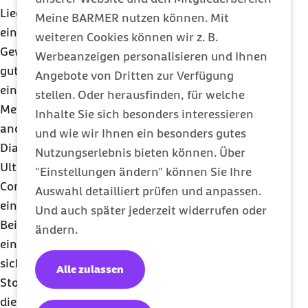
Liegt tatsächlich ein Mammakarzinom vor, erfolgt
Meine BARMER nutzen können. Mit
eine genaue Untersuchung des entnommenen
weiteren Cookies können wir z. B.
Gewebes, um festzustellen, ob die Veränderungen
Werbeanzeigen personalisieren und Ihnen
gutartig oder bösartig sind. Handelt es sich um
Angebote von Dritten zur Verfügung
einen bösartigen Tumor, wird geprüft, ob er bereits
stellen. Oder herausfinden, für welche
Metastasen in Knochen, Lymphknoten und oder
Inhalte Sie sich besonders interessieren
anderen Organen gebildet hat. Als Verfahren zur
und wie wir Ihnen ein besonders gutes
Diagnose kommen hier insbesondere eine
Nutzungserlebnis bieten können. Über
Ultraschalluntersuchung der Leber, eine
"Einstellungen ändern" können Sie Ihre
Computertomographie von Lunge und Leber sowie
Auswahl detailliert prüfen und anpassen.
eine Knochenszintigraphie in Frage.
Und auch später jederzeit widerrufen oder
Bei der Knochenszintigraphie bekommt der Patient
ändern.
eine radioaktiv markierte Substanz gespritzt, die
sich in Knochenregionen mit erhöhtem
Alle zulassen
Stoffwechsel vermehrt anreichert. In dem durch
die Eigenstrahlung der Substanz entstandenen