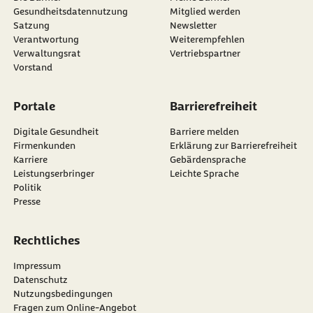
Gesundheitsdatennutzung
Mitglied werden
Satzung
Newsletter
externer Link:
Verantwortung
Weiterempfehlen
Verwaltungsrat
Vertriebspartner
Vorstand
Portale
Barrierefreiheit
Digitale Gesundheit
Barriere melden
Firmenkunden
Erklärung zur Barrierefreiheit
Karriere
Gebärdensprache
Leistungserbringer
Leichte Sprache
Politik
Presse
Rechtliches
Impressum
Datenschutz
Nutzungsbedingungen
Fragen zum Online-Angebot