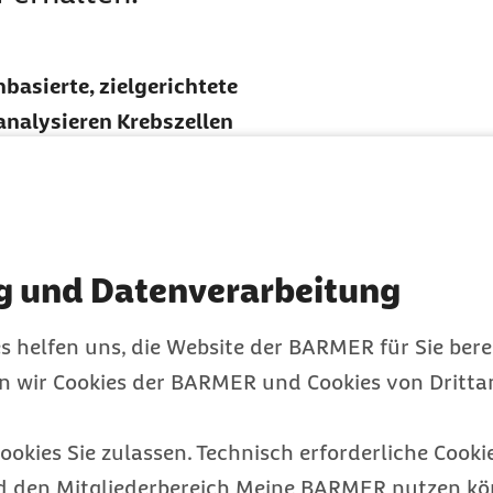
basierte, zielgerichtete
analysieren Krebszellen
er Zellen, die eine
 die Therapie immer
ventuell Gen-Merkmale,
fig sind und damit auch
g und Datenverarbeitung
beeinflussen?
ei der Behandlung
s helfen uns, die Website der BARMER für Sie bere
der Behandlung erleben
en wir Cookies der BARMER und Cookies von Drittan
he, dass unser
reibermutationen des
ookies Sie zulassen. Technisch erforderliche Cookie
ungen des Tumors, die
d den Mitgliederbereich Meine BARMER nutzen kön