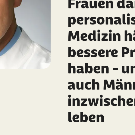
Frauen d
personalis
Medizin h
bessere P
haben - 
auch Män
inzwische
leben