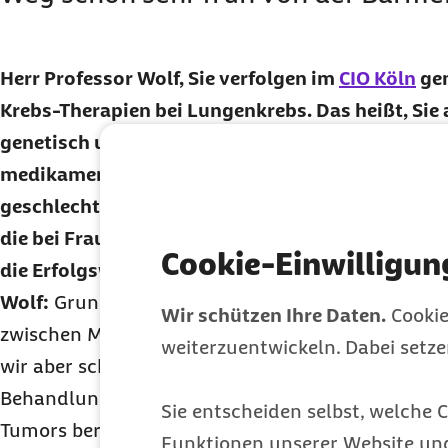
Herr Professor Wolf, Sie verfolgen im
CIO Köln
gen
Krebs-Therapien bei Lungenkrebs. Das heißt, Sie 
genetisch und suchen gezielt nach Merkmalen dies
medikamentöse Bekämpfung möglich machen. Ist
geschlechtsunabhängig möglich - oder gibt es e
die bei Frauen und Männern unterschiedlich häu
Cookie-Einwilligun
die Erfolgswahrscheinlichkeit einer Behandlung 
Wolf:
Grundsätzlich gibt es keine Unterschiede b
Wir schützen Ihre Daten.
Cookie
zwischen Mann und Frau. Bezüglich der Erfolge 
weiterzuentwickeln. Dabei setz
wir aber schon Unterschiede aufgrund der Tatsac
Behandlungsansatz eben auf dem Nachweis von T
Sie entscheiden selbst, welche C
Tumors beruht - also jenen genetischen Veränder
Funktionen unserer Website un