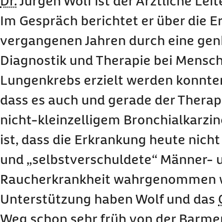
Dr.
Jürgen Wolf ist der Ärztliche Lei
Im Gespräch berichtet er über die Er
vergangenen Jahren durch eine gen
Diagnostik und Therapie bei Mensc
Lungenkrebs erzielt werden konnten
dass es auch und gerade der Therap
nicht-kleinzelligem Bronchialkarz
ist, dass die Erkrankung heute nicht
und „selbstverschuldete“ Männer- 
Raucherkrankheit wahrgenommen w
Unterstützung haben Wolf und das
Weg schon sehr früh von der Barmer