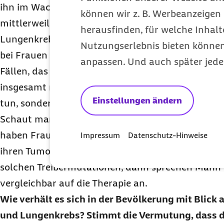
ihn im Wachstum antreiben. Diese Treibermutatio
können wir z. B. Werbeanzeigen 
mittlerweile bei circa der Hälfte der Patienten mi
herausfinden, für welche Inhalt
Lungenkrebs. Viele dieser Treibermutationen kom
Nutzungserlebnis bieten können.
bei Frauen vor, zum Beispiel die
EGFR
-Mutation. W
anpassen. Und auch später jede
Fällen, das sind etwa 20 bis 25 Prozent der Aden
insgesamt nicht mit dem typischen langjährigen
Einstellungen ändern
tun, sondern häufig mit Frauen, die nie geraucht
Schaut man sich also die Lungenkrebspatienten in
haben Frauen häufig eine bessere Prognose, weil 
Impressum
Datenschutz-Hinweise
ihren Tumoren häufiger vorkommen. Betrachten w
solchen Treibermutationen, dann sprechen Mann 
vergleichbar auf die Therapie an.
Wie verhält es sich in der Bevölkerung mit Blick
und Lungenkrebs? Stimmt die Vermutung, dass 