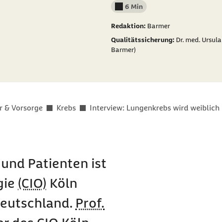
6 Min
Lesedauer weniger als
Redaktion:
Barmer
Qualitätssicherung:
Dr. med. Ursula
Barmer)
r & Vorsorge
Krebs
Interview: Lungenkrebs wird weiblich
 und Patienten ist
gie
(CIO)
Köln
Deutschland.
Prof.