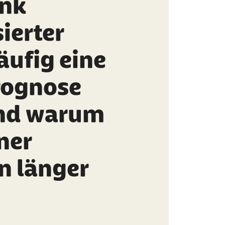
ank
ierter
äufig eine
rognose
und warum
ner
n länger