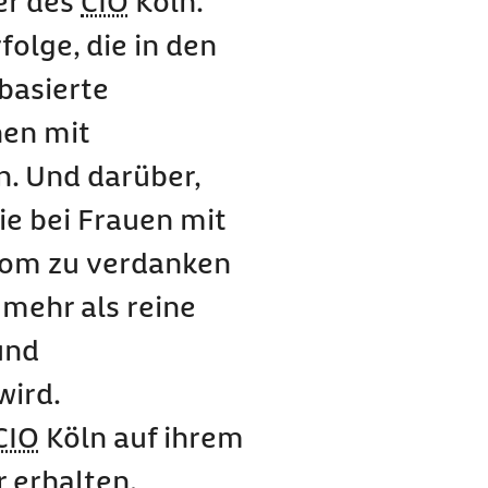
ter des
CIO
Köln.
folge, die in den
basierte
hen mit
. Und darüber,
ie bei Frauen mit
inom zu verdanken
 mehr als reine
und
ird.
CIO
Köln auf ihrem
 erhalten.