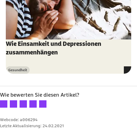
Wie Einsamkeit und Depressionen
zusammenhängen
Gesundheit
Kategorie
Wie bewerten Sie diesen Artikel?
Ihre Bewertung: 1 Stern
Ihre Bewertung: 2 Sterne
Ihre Bewertung: 3 Sterne
Ihre Bewertung: 4 Sterne
Ihre Bewertung: 5 Sterne
Webcode: a006294
Letzte Aktualisierung:
24.02.2021