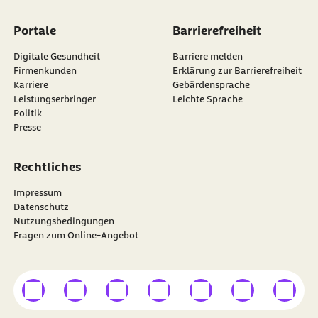
Portale
Barrierefreiheit
Digitale Gesundheit
Barriere melden
Firmenkunden
Erklärung zur Barrierefreiheit
Karriere
Gebärdensprache
Leistungserbringer
Leichte Sprache
Politik
Presse
Rechtliches
Impressum
Datenschutz
Nutzungsbedingungen
Fragen zum Online-Angebot
externer Link
externer Link
externer Link
externer Link
externer Link
externer Link
externer
Besuchen Sie die
BARMER
auf