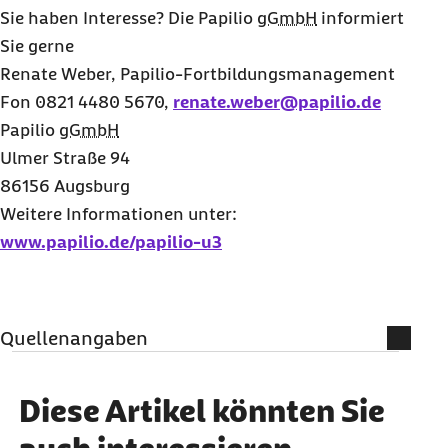
Sie haben Interesse? Die Papilio
gGmbH
informiert
Sie gerne
Renate Weber, Papilio-Fortbildungsmanagement
Fon 0821 4480 5670,
renate.weber@papilio.de
Papilio
gGmbH
Ulmer Straße 94
86156 Augsburg
Weitere Informationen unter:
www.papilio.de/papilio-u3
Quellenangaben
Bildnachweis
Diese Artikel könnten Sie
Papilio gGmbH – Gregor Eisele