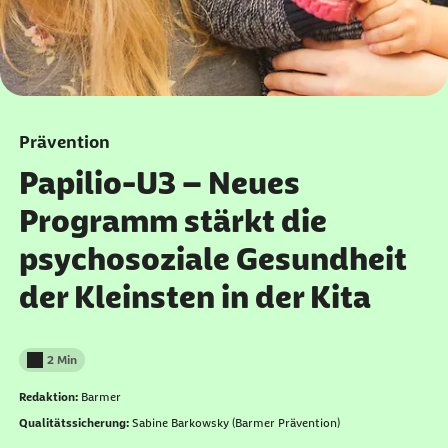
Prävention
Papilio-U3 – Neues
Programm stärkt die
psychosoziale Gesundheit
der Kleinsten in der Kita
2 Min
Lesedauer weniger als
Redaktion:
Barmer
Qualitätssicherung:
Sabine Barkowsky (Barmer Prävention)