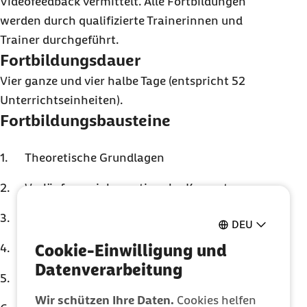
Video
feedback
vermittelt. Alle Fortbildungen
werden durch qualifizierte Trainerinnen und
Trainer durchgeführt.
Fortbildungsdauer
Vier ganze und vier halbe Tage (entspricht 52
Unterrichtseinheiten).
Fortbildungsbausteine
Theoretische Grundlagen
Vorläufer sozial-emotionaler Kompetenzen
Temperament
DEU
Bindung
Cookie-Einwilligung und
Datenverarbeitung
Feinfühligkeit
Wir schützen Ihre Daten.
Cookies helfen