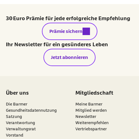
30 Euro Prämie für jede erfolgreiche Empfehlung
externer Link:
Prämie sichern
Ihr Newsletter für ein gesünderes Leben
Jetzt abonnieren
Über uns
Mitgliedschaft
Die Barmer
Meine Barmer
Gesundheitsdatennutzung
Mitglied werden
Satzung
Newsletter
externer Link:
Verantwortung
Weiterempfehlen
Verwaltungsrat
Vertriebspartner
Vorstand