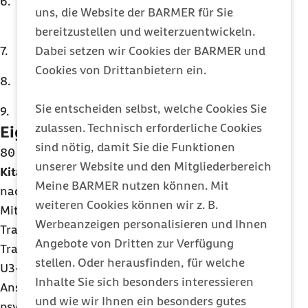
Reflexion Bindung/Feinfühligkeit, Bindung
uns, die Website der BARMER für Sie
und Eingewöhnung
bereitzustellen und weiterzuentwickeln.
Erziehungspartnerschaft
Dabei setzen wir Cookies der BARMER und
Cookies von Drittanbietern ein.
Selbstfürsorge, Achtsamkeit
Sie entscheiden selbst, welche Cookies Sie
Supervision
zulassen. Technisch erforderliche Cookies
Eigenanteil
sind nötig, damit Sie die Funktionen
80 Euro je teilnehmender Fachkraft
unserer Website und den Mitgliederbereich
Kitaträger
, die das Programm Papilio-U3
Meine BARMER nutzen können. Mit
nachhaltig integrieren möchten, können
weiteren Cookies können wir z. B.
Mitarbeitende als Papilio-U3-Trainerinnen oder -
Werbeanzeigen personalisieren und Ihnen
Trainer fortbilden lassen. Diese qualifizierten
Angebote von Dritten zur Verfügung
Trainerinnen und Trainer können dann die Papilio-
stellen. Oder herausfinden, für welche
U3-Fortbildungen für Kitas anbieten und als
Inhalte Sie sich besonders interessieren
Ansprechpartner für das Thema der
und wie wir Ihnen ein besonders gutes
psychosozialen Förderung von unter Dreijährigen