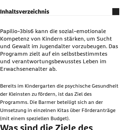
Inhaltsverzeichnis
Was sind die Ziele des Programms Papilio?
Zielgruppen von Papilio
Papilio-3bis6 kann die sozial-emotionale
Kompetenz von Kindern stärken, um Sucht
Inhalte des Programms
und Gewalt im Jugendalter vorzubeugen. Das
Module und Fortbildungen
Programm zielt auf ein selbstbestimmtes
Kontakt zu Papilio
und verantwortungsbewusstes Leben im
Erwachsenenalter ab.
Bereits im Kindergarten die psychische Gesundheit
der Kleinsten zu fördern, ist das Ziel des
Programms. Die Barmer beteiligt sich an der
Umsetzung in einzelnen Kitas über Förderanträge
(mit einem speziellen Budget).
Was sind die Ziele des