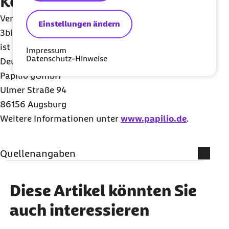
Kontakt zu Papilio
Verantwortlich für die Fortbildungen Papilio-
Einstellungen ändern
3bis6, Papilio-ElternClub und Papilio-Integration
ist die Papilio
gGmbH
, die mit Partnern in
Impressum
Datenschutz-Hinweise
Deutschland und international zusammenarbeitet.
Papilio gGmbH
Ulmer Straße 94
86156 Augsburg
Weitere Informationen unter
www.papilio.de
.
Quellenangaben
Literatur
Diese Artikel könnten Sie
Mayer H., Heim P., Scheithauer H. (2012):
auch interessieren
Papilio. Ein Programm für Kindergärten zur
Primärprävention von Verhaltensproblemen