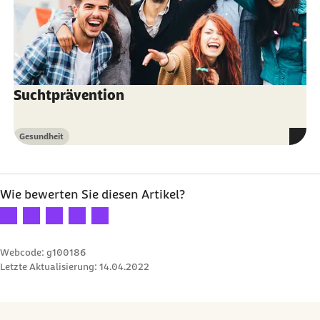
Suchtprävention
Gesundheit
Kategorie
Wie bewerten Sie diesen Artikel?
Ihre Bewertung: 1 Stern
Ihre Bewertung: 2 Sterne
Ihre Bewertung: 3 Sterne
Ihre Bewertung: 4 Sterne
Ihre Bewertung: 5 Sterne
Webcode: g100186
Letzte Aktualisierung:
14.04.2022