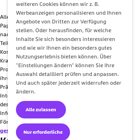
weiteren Cookies können wir z. B.
besser gelingt.
Werbeanzeigen personalisieren und Ihnen
Alle Fortbildungen werden durch qualifizierte
Angebote von Dritten zur Verfügung
Papilio-Trainerinnen und -Trainer durchgeführt. Je
stellen. Oder herausfinden, für welche
nach örtlichen Gegebenheiten entstehen für die
Inhalte Sie sich besonders interessieren
Teilnahme an den Fortbildungen unterschiedliche
und wie wir Ihnen ein besonders gutes
Kosten.
Nutzungserlebnis bieten können. Über
Krankenkassen fördern gesundheitsförderliche
"Einstellungen ändern" können Sie Ihre
Projekte in der Lebenswelt Kita auf der Grundlage
Auswahl detailliert prüfen und anpassen.
ihres gesetzlichen Auftrags nach dem
Und auch später jederzeit widerrufen oder
Präventionsgesetz. Die Barmer unterstützt bei der
ändern.
Integration des Programms in der Kita (im Rahmen
des hierfür zur Verfügung stehenden Budgets).
Alle zulassen
Informationen zu den Förderbedigungen und zum
Förderantrag für Kitas unter:
Der Weg zur
gesunden Kita
.
Nur erforderliche