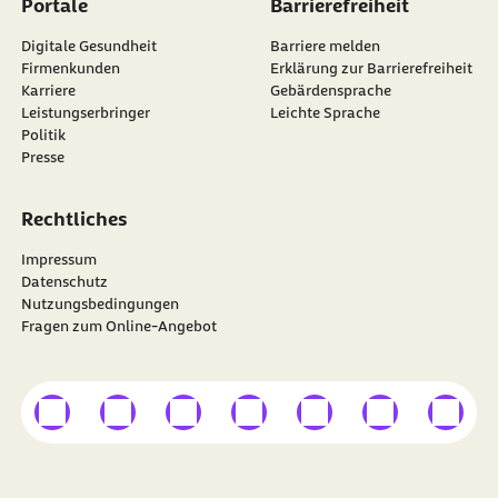
Portale
Barrierefreiheit
Digitale Gesundheit
Barriere melden
Firmenkunden
Erklärung zur Barrierefreiheit
Karriere
Gebärdensprache
Leistungserbringer
Leichte Sprache
Politik
Presse
Rechtliches
Impressum
Datenschutz
Nutzungsbedingungen
Fragen zum Online-Angebot
externer Link
externer Link
externer Link
externer Link
externer Link
externer Link
externer
Besuchen Sie die
BARMER
auf