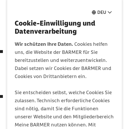
sind die zentralen Multiplikatoren des
DEU
Programms in der Kita. Sie erhalten eine
Cookie-Einwilligung und
umfassende Fortbildung mit Supervision und
Datenverarbeitung
werden in einem Qualitätsverbund weiter
begleitet.
Wir schützen Ihre Daten.
Cookies helfen
Papilio-ElternClub:
Ergänzend können sich
uns, die Website der BARMER für Sie
Erzieherinnen und Erzieher qualifizieren, um
bereitzustellen und weiterzuentwickeln.
die Erziehungspartnerschaft zwischen Kita
Dabei setzen wir Cookies der BARMER und
und Eltern im Rahmen von Papilio-ElternClubs
Cookies von Drittanbietern ein.
zu stärken.
Sie entscheiden selbst, welche Cookies Sie
Papilio-Integration:
Mit der Fortbildung
zulassen. Technisch erforderliche Cookies
können Erzieherinnen und Erzieher ihre
sind nötig, damit Sie die Funktionen
interkulturellen Kompetenzen stärken, damit
unserer Website und den Mitgliederbereich
die Begegnung mit immigrierten und
Meine BARMER nutzen können. Mit
geflüchteten Kindern sowie deren Eltern noch