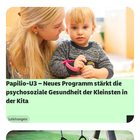
und zur Förderung sozial-emotionaler
Kompetenz. Ein Beitrag zur Sucht- und
Gewaltprävention. Theorie und Grundlagen. 3.
Auflage Augsburg: Papilio Verlag.
Papilio-U3 – Neues Programm stärkt die
psychosoziale Gesundheit der Kleinsten in
der Kita
Leistungen
Kategorie