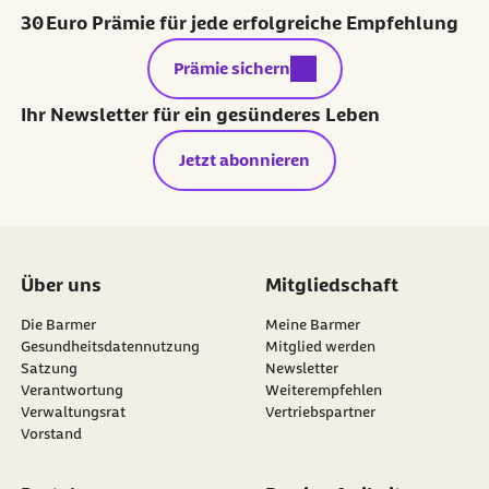
30 Euro Prämie für jede erfolgreiche Empfehlung
externer Link:
Prämie sichern
Ihr Newsletter für ein gesünderes Leben
Jetzt abonnieren
Über uns
Mitgliedschaft
Die Barmer
Meine Barmer
Gesundheitsdatennutzung
Mitglied werden
Satzung
Newsletter
externer Link:
Verantwortung
Weiterempfehlen
Verwaltungsrat
Vertriebspartner
Vorstand