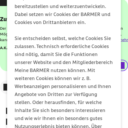
Karussell mit 3 Elementen
Element 1 von 3
bereitzustellen und weiterzuentwickeln.
Dabei setzen wir Cookies der BARMER und
Zuverlässig & gut
Cookies von Drittanbietern ein.
Der Skill gehört zu meiner Abendroutine. Zuverlässiger Skill mit vielen
Möglichkeiten. Wenn man seine Lieblingskombination gefunden hat,
Sie entscheiden selbst, welche Cookies Sie
kann man es auch immer schnell abrufen.
mehr
zulassen. Technisch erforderliche Cookies
A.K.
sind nötig, damit Sie die Funktionen
unserer Website und den Mitgliederbereich
externer Link
Amazon
Meine BARMER nutzen können. Mit
weiteren Cookies können wir z. B.
Zum vorigen Element
Zum nächsten Element
Werbeanzeigen personalisieren und Ihnen
Angebote von Dritten zur Verfügung
stellen. Oder herausfinden, für welche
Fragen und Antworten zur
Inhalte Sie sich besonders interessieren
und wie wir Ihnen ein besonders gutes
Barmer Schlafenszeit
Nutzungserlebnis bieten können. Über