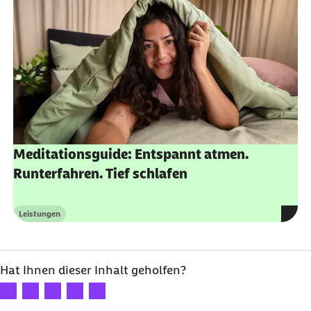
Meditationsguide: Entspannt atmen.
Runterfahren. Tief schlafen
Leistungen
Kategorie
Hat Ihnen dieser Inhalt geholfen?
Ihre Bewertung: 1 Stern
Ihre Bewertung: 2 Sterne
Ihre Bewertung: 3 Sterne
Ihre Bewertung: 4 Sterne
Ihre Bewertung: 5 Sterne