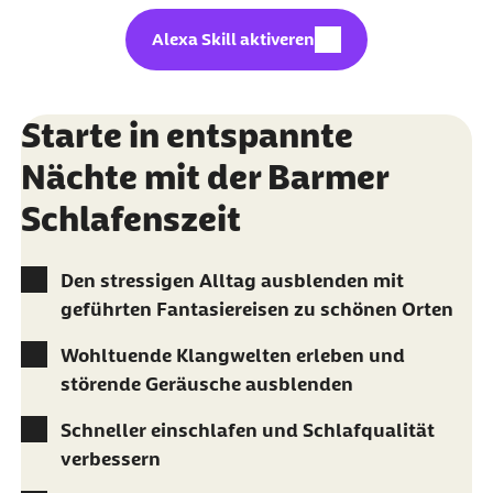
externer Link:
Alexa Skill aktiveren
Starte in entspannte
Nächte mit der Barmer
Schlafenszeit
Den stressigen Alltag ausblenden mit
geführten Fantasiereisen zu schönen Orten
Wohltuende Klangwelten erleben und
störende Geräusche ausblenden
Schneller einschlafen und Schlafqualität
verbessern