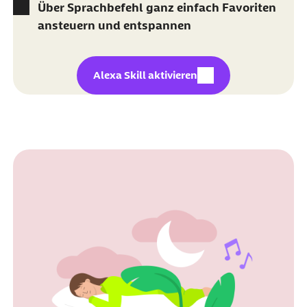
Über Sprachbefehl ganz einfach Favoriten
ansteuern und entspannen
externer Link:
Alexa Skill aktivieren