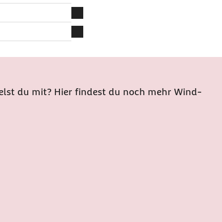
 und Tipps.
n Thema, das sich
mzusetzen.
leine im Bereich
glich.
nfrei
geht das über den
et (z. B. über
st du mit? Hier findest du noch mehr Wind-