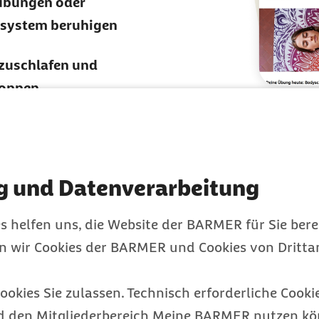
übungen oder
nsystem beruhigen
nzuschlafen und
toppen
g und Datenverarbeitung
s helfen uns, die Website der BARMER für Sie bere
en wir Cookies der BARMER und Cookies von Drittan
tworten zum 7-Tage-
ookies Sie zulassen. Technisch erforderliche Cookie
ide
d den Mitgliederbereich Meine BARMER nutzen kön