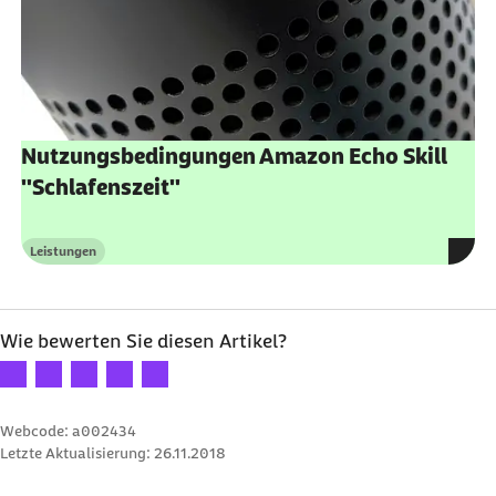
Nutzungsbedingungen Amazon Echo Skill
"Schlafenszeit"
Leistungen
Kategorie
Wie bewerten Sie diesen Artikel?
Ihre Bewertung: 1 Stern
Ihre Bewertung: 2 Sterne
Ihre Bewertung: 3 Sterne
Ihre Bewertung: 4 Sterne
Ihre Bewertung: 5 Sterne
Webcode: a002434
Letzte Aktualisierung:
26.11.2018