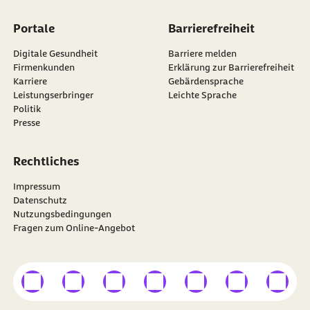
Portale
Barrierefreiheit
Digitale Gesundheit
Barriere melden
Firmenkunden
Erklärung zur Barrierefreiheit
Karriere
Gebärdensprache
Leistungserbringer
Leichte Sprache
Politik
Presse
Rechtliches
Impressum
Datenschutz
Nutzungsbedingungen
Fragen zum Online-Angebot
externer Link
externer Link
externer Link
externer Link
externer Link
externer Link
externer
Besuchen Sie die
BARMER
auf