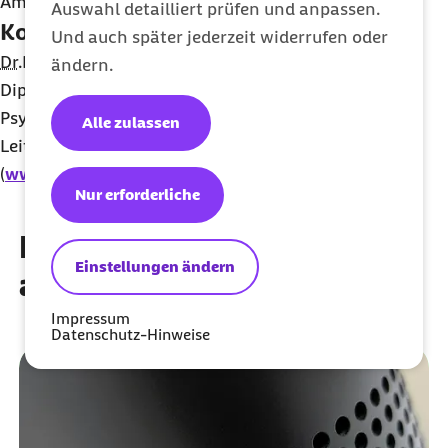
Amazon Echo
entwickelt.
Auswahl detailliert prüfen und anpassen.
Kontakt:
Und auch später jederzeit widerrufen oder
Dr.
Hans-Günter Weeß
ändern.
Diplom-Psychologe, Psychologischer
Psychotherapeut, Somnologe
Alle zulassen
Leiter Schlafzentrum, Pfalzklinikum
(
www.pfalzklinikum.de
)
Nur erforderliche
Diese Artikel könnten Sie
Einstellungen ändern
auch interessieren
Impressum
Datenschutz-Hinweise