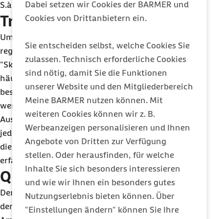
Dabei setzen wir Cookies der BARMER und
S.à.r.l.
Tracking
Cookies von Drittanbietern ein.
Um den
Skill
zu optimieren, analysiert die Barmer
Sie entscheiden selbst, welche Cookies Sie
regelmäßig das Nutzungsverhalten. Mit Amazon
zulassen. Technisch erforderliche Cookies
"
Skill Metrics
" werten wir beispielsweise aus, wie
sind nötig, damit Sie die Funktionen
häufig die unterschiedlichen Funktionen des Skills
unserer Website und den Mitgliederbereich
besucht werden und welche davon besonders
Meine BARMER nutzen können. Mit
wertvoll für die Nutzer und Nutzerinnen sind. Diese
weiteren Cookies können wir z. B.
Auswertungen basieren auf standardmäßig für
Werbeanzeigen personalisieren und Ihnen
jeden
Skill
erhobenen Daten von Amazon. In
Angebote von Dritten zur Verfügung
diesem Rahmen werden anonymisierte Daten
stellen. Oder herausfinden, für welche
erfasst sowie gespeichert.
Inhalte Sie sich besonders interessieren
Qualitätssicherung
und wie wir Ihnen ein besonders gutes
Der
Skill
wurde unter freundlicher Beratung durch
Nutzungserlebnis bieten können. Über
den Schlafexperten
Dr.
Günter Weeß speziell für
"Einstellungen ändern" können Sie Ihre