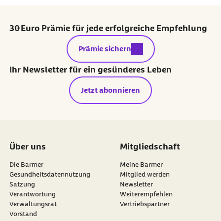
30 Euro Prämie für jede erfolgreiche Empfehlung
externer Link:
Prämie sichern
Ihr Newsletter für ein gesünderes Leben
Jetzt abonnieren
Über uns
Mitgliedschaft
Die Barmer
Meine Barmer
Gesundheitsdatennutzung
Mitglied werden
Satzung
Newsletter
externer Link:
Verantwortung
Weiterempfehlen
Verwaltungsrat
Vertriebspartner
Vorstand