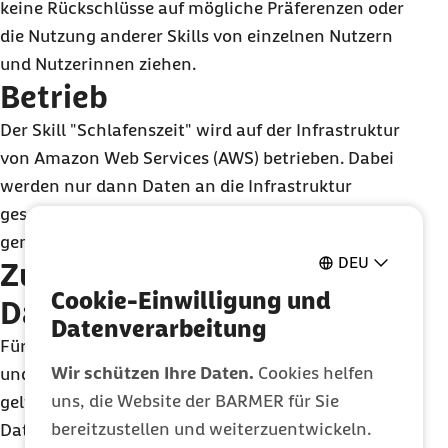
keine Rückschlüsse auf mögliche Präferenzen oder
die Nutzung anderer Skills von einzelnen Nutzern
und Nutzerinnen ziehen.
Betrieb
Der
Skill
"Schlafenszeit" wird auf der Infrastruktur
von
Amazon Web Services
(AWS) betrieben. Dabei
werden nur dann Daten an die Infrastruktur
gesendet, wenn der
Skill
aktiv durch Ansprechen
genutzt wird.
DEU
Zusätzliche
Cookie-Einwilligung und
Datenschutzbestimmungen
Datenverarbeitung
Für die Nutzung und die Registrierung von Alexa
Wir schützen Ihre Daten.
Cookies helfen
und weiteren zugehörigen digitalen Angeboten
uns, die Website der BARMER für Sie
gelten die Nutzungs- und
bereitzustellen und weiterzuentwickeln.
Datenschutzbestimmungen der
Amazon Media EU