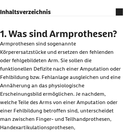
Inhaltsverzeichnis
1. Was sind Armprothesen?
2. Bezahlt die Barmer Armprothesen?
1. Was sind Armprothesen?
3. Welche weiteren Kosten gibt es bei
Armprothesen sind sogenannte
Armprothesen?
Körperersatzstücke und ersetzen den fehlenden
4. Wie erhalte ich
Armprothesen
?
oder fehlgebildeten Arm. Sie sollen die
5. Wie finde ich einen Vertragspartner der
funktionellen Defizite nach einer Amputation oder
Barmer für Armprothesen?
Fehlbildung bzw. Fehlanlage ausgleichen und eine
Annäherung an das physiologische
6. Was gibt es bei Armprothesen sonst noch
Erscheinungsbild ermöglichen. Je nachdem,
zu beachten?
welche Teile des Arms von einer Amputation oder
7. Ihre Barmer-Vorteile bei der Versorgung mit
einer Fehlbildung betroffen sind, unterscheidet
Armprothesen
man zwischen Finger- und Teilhandprothesen,
Volle Transparenz über Ihre Hilfsmittelanträge
Handexartikulationsprothesen,
in Meine Barmer