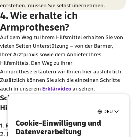
entstehen, müssen Sie selbst übernehmen.
4. Wie erhalte ich
Armprothesen
?
Auf dem Weg zu Ihrem Hilfsmittel erhalten Sie von
vielen Seiten Unterstützung – von der Barmer,
Ihrer Arztpraxis sowie dem Anbieter Ihres
Hilfsmittels. Den Weg zu Ihrer
Armprothese erläutern wir Ihnen hier ausführlich.
Zusätzlich können Sie sich die einzelnen Schritte
auch in unserem
Erklärvideo
ansehen.
Schritt für Schritt zum gewünschten
Hilfsmittel
DEU
Cookie-Einwilligung und
1. Rezept vom Arzt einholen
Datenverarbeitung
2. Beratung durch den Hilfsmittelanbieter
In der Regel werden Sie von Ihrem Arzt ausführlich