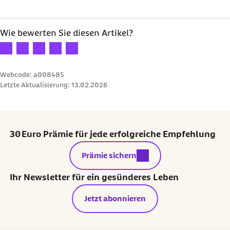
Wie bewerten Sie diesen Artikel?
Ihre Bewertung: 1 Stern
Ihre Bewertung: 2 Sterne
Ihre Bewertung: 3 Sterne
Ihre Bewertung: 4 Sterne
Ihre Bewertung: 5 Sterne
Webcode: a008485
Letzte Aktualisierung:
13.02.2026
30 Euro Prämie für jede erfolgreiche Empfehlung
externer Link:
Prämie sichern
Ihr Newsletter für ein gesünderes Leben
Jetzt abonnieren