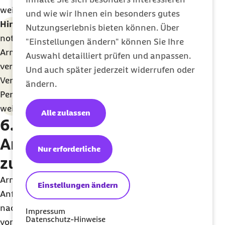
weiteren
Kontaktmöglichkeiten
.
und wie wir Ihnen ein besonders gutes
Hinweis:
Unsere Vertragspartner haben alle die
Nutzungserlebnis bieten können. Über
notwendige
Präqualifizierung
, um im Bereich der
"Einstellungen ändern" können Sie Ihre
Armprothetik versorgen zu dürfen, und
Auswahl detailliert prüfen und anpassen.
verpflichten sich nach dem geschlossenen
Und auch später jederzeit widerrufen oder
Vertrag, die an der Versorgung beteiligten
ändern.
Personen regelmäßig im Bereich Armprothetik
weiterzubilden.
Alle zulassen
6. Was gibt es bei
Armprothesen sonst noch
Nur erforderliche
zu beachten?
Armprothesen werden individuell nach Ihren
Einstellungen ändern
Anforderungen und Möglichkeiten angefertigt. Je
nach Art der Armprothese müssen die Funktionen
Impressum
Datenschutz-Hinweise
von Ihnen erst erlernt werden. Um eine qualitativ