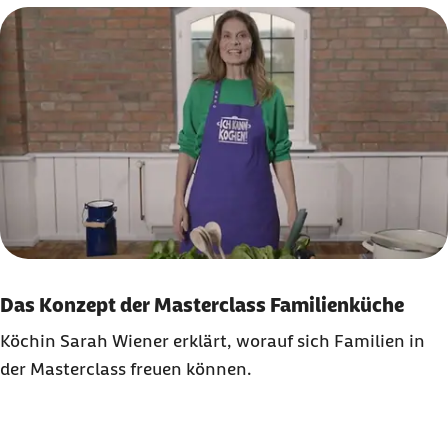
Karussell mit 6 Elementen
Element 1 von 6
Das Konzept der Masterclass Familienküche
Köchin Sarah Wiener erklärt, worauf sich Familien in
der Masterclass freuen können.