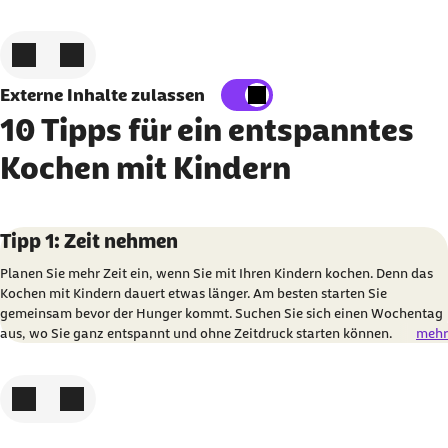
Zum vorigen Element
Zum nächsten Element
Externe Inhalte zulassen
10 Tipps für ein entspanntes
Kochen mit Kindern
Karussell mit 10 Elementen
Element 1 von 10
Tipp 1: Zeit nehmen
Planen Sie mehr Zeit ein, wenn Sie mit Ihren Kindern kochen. Denn das
Kochen mit Kindern dauert etwas länger. Am besten starten Sie
gemeinsam bevor der Hunger kommt. Suchen Sie sich einen Wochentag
aus, wo Sie ganz entspannt und ohne Zeitdruck starten können.
mehr
Zum vorigen Element
Zum nächsten Element