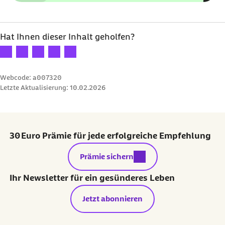
Hat Ihnen dieser Inhalt geholfen?
Ihre Bewertung: 1 Stern
Ihre Bewertung: 2 Sterne
Ihre Bewertung: 3 Sterne
Ihre Bewertung: 4 Sterne
Ihre Bewertung: 5 Sterne
Webcode: a007320
Letzte Aktualisierung:
10.02.2026
30 Euro Prämie für jede erfolgreiche Empfehlung
externer Link:
Prämie sichern
Ihr Newsletter für ein gesünderes Leben
Jetzt abonnieren