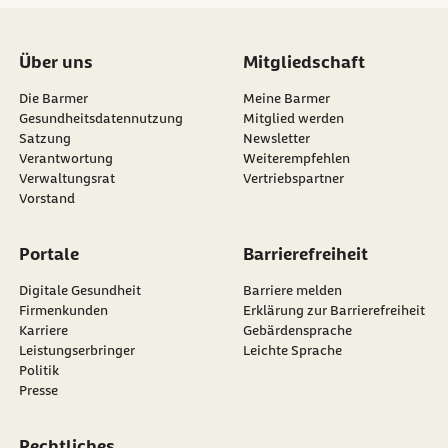
Über uns
Mitgliedschaft
Die Barmer
Meine Barmer
Gesundheitsdatennutzung
Mitglied werden
Satzung
Newsletter
externer Link:
Verantwortung
Weiterempfehlen
Verwaltungsrat
Vertriebspartner
Vorstand
Portale
Barrierefreiheit
Digitale Gesundheit
Barriere melden
Firmenkunden
Erklärung zur Barrierefreiheit
Karriere
Gebärdensprache
Leistungserbringer
Leichte Sprache
Politik
Presse
Rechtliches