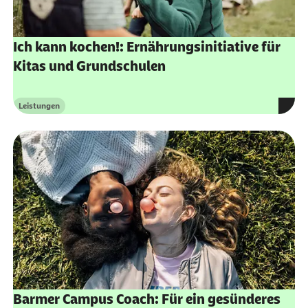
Ich kann kochen!: Ernährungsinitiative für
Kitas und Grundschulen
Leistungen
Kategorie
externer Link:
Barmer Campus Coach: Für ein gesünderes