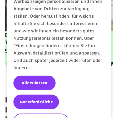
Werbeanzeigen personalisieren und Ihnen
Angebote von Dritten zur Verfügung
stellen. Oder herausfinden, für welche
Inhalte Sie sich besonders interessieren
und wie wir Ihnen ein besonders gutes
Bei Kindern der Renner: Fischstäbchen,
Nutzungserlebnis bieten können. Über
Tomatensauce & Kräuterquark selbst
"Einstellungen ändern" können Sie Ihre
gemacht
Auswahl detailliert prüfen und anpassen.
Und auch später jederzeit widerrufen oder
Leistungen
ändern.
Kategorie
Alle zulassen
Krankenkasse für Familien:
Nur erforderliche
Entdecken Sie Ihre Vorteile