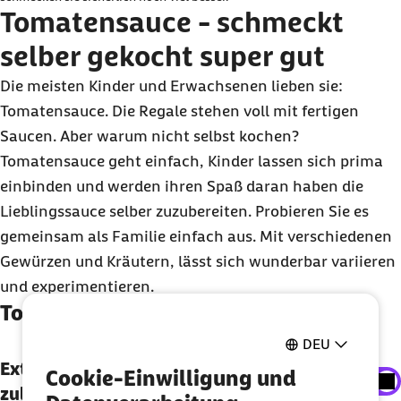
Daten an Drittplattform übermittelt werden. Mehr dazu
Tomatensauce - schmeckt
in unserer
Datenschutzerklärung
.
selber gekocht super gut
Die meisten Kinder und Erwachsenen lieben sie:
Tomatensauce. Die Regale stehen voll mit fertigen
Saucen. Aber warum nicht selbst kochen?
Tomatensauce geht einfach, Kinder lassen sich prima
einbinden und werden ihren Spaß daran haben die
Lieblingssauce selber zuzubereiten. Probieren Sie es
gemeinsam als Familie einfach aus. Mit verschiedenen
Gewürzen und Kräutern, lässt sich wunderbar variieren
und experimentieren.
Tomatensauce selbst gemacht
DEU
Externe Inhalte der Youtube-Plattform anzeigen
Externe Inhalte der Youtube-Plattform
Cookie-Einwilligung und
zulassen
Sie können an dieser Stelle einstellen, alle externe