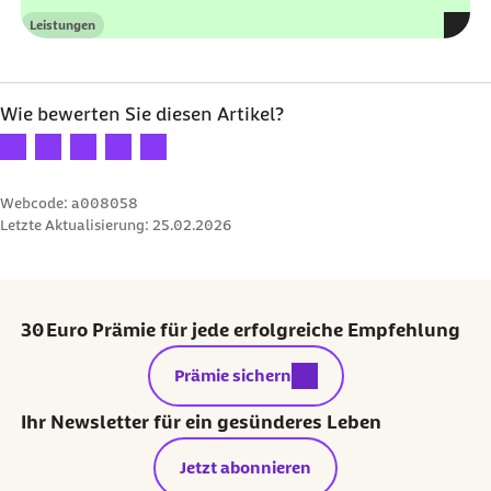
Leistungen
Kategorie
Wie bewerten Sie diesen Artikel?
Ihre Bewertung: 1 Stern
Ihre Bewertung: 2 Sterne
Ihre Bewertung: 3 Sterne
Ihre Bewertung: 4 Sterne
Ihre Bewertung: 5 Sterne
Webcode: a008058
Letzte Aktualisierung:
25.02.2026
30 Euro Prämie für jede erfolgreiche Empfehlung
externer Link:
Prämie sichern
Ihr Newsletter für ein gesünderes Leben
Jetzt abonnieren