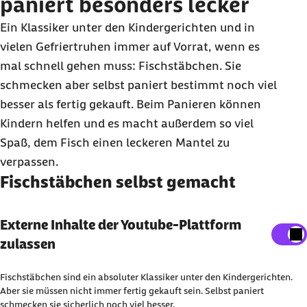
paniert besonders lecker
Ein Klassiker unter den Kindergerichten und in
vielen Gefriertruhen immer auf Vorrat, wenn es
mal schnell gehen muss: Fischstäbchen. Sie
schmecken aber selbst paniert bestimmt noch viel
besser als fertig gekauft. Beim Panieren können
Kindern helfen und es macht außerdem so viel
Spaß, dem Fisch einen leckeren Mantel zu
verpassen.
Fischstäbchen selbst gemacht
Externe Inhalte der Youtube-Plattform anzeigen
Externe Inhalte der Youtube-Plattform
zulassen
Sie können an dieser Stelle einstellen, alle externe
Inhalte auf der Website anzeigen zu lassen.
Fischstäbchen sind ein absoluter Klassiker unter den Kindergerichten.
Ich bin damit einverstanden, dass personenbezogene
Aber sie müssen nicht immer fertig gekauft sein. Selbst paniert
schmecken sie sicherlich noch viel besser.