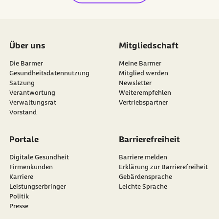
Über uns
Mitgliedschaft
Die Barmer
Meine Barmer
Gesundheitsdatennutzung
Mitglied werden
Satzung
Newsletter
externer Link:
Verantwortung
Weiterempfehlen
Verwaltungsrat
Vertriebspartner
Vorstand
Portale
Barrierefreiheit
Digitale Gesundheit
Barriere melden
Firmenkunden
Erklärung zur Barrierefreiheit
Karriere
Gebärdensprache
Leistungserbringer
Leichte Sprache
Politik
Presse