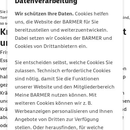
Datenverarbeitung
Inhalte auf der Website anzeigen zu lassen.
Sie ist wahrscheinlich der Klassiker unter den Familienrezepten:
Wir schützen Ihre Daten.
Cookies helfen
Ich bin damit einverstanden, dass personenbezogene
Tomatensauce. Auch wenn die Regal voll mit fertiger Sauce im Glas sind,
uns, die Website der BARMER für Sie
so schmeckt eine selbst gekochte Tomatensauce besonders fein.
Daten an Drittplattform übermittelt werden. Mehr dazu
Kräuterquark - selbst gerührt
bereitzustellen und weiterzuentwickeln.
in unserer
Datenschutzerklärung
.
Dabei setzen wir Cookies der BARMER und
und schmackhaft
Cookies von Drittanbietern ein.
Frische Kräuter bringen Farbe und Geschmack ins
Essen und auf den Tisch. Ein Schälchen Quark,
Sie entscheiden selbst, welche Cookies Sie
verschiedene Kräuter und ein paar Gewürze und schon
zulassen. Technisch erforderliche Cookies
haben Sie eine leckere Beilage oder einen leckeren Dip
sind nötig, damit Sie die Funktionen
gezaubert. Ihre Kinder können unter Anleitung beim
unserer Website und den Mitgliederbereich
Kräuter schneiden den Umgang mit dem Messer üben
Meine BARMER nutzen können. Mit
und Rühren macht sowieso Spaß. Mit unterschiedlichen
weiteren Cookies können wir z. B.
Kräutern lässt sich der Quark wunderbar variieren und
Werbeanzeigen personalisieren und Ihnen
abwandeln. Und schmeckt super gut zu Brot, Gemüse
Angebote von Dritten zur Verfügung
oder Kartoffeln.
stellen. Oder herausfinden, für welche