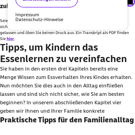
zulassen
Sie können an dieser Stelle einstellen, alle externe
Inhalte auf der Website anzeigen zu lassen.
Impressum
Datenschutz-Hinweise
Seien Sie als Eltern ein Vorbild für Ihre Kinder. Ihr Nachwuchs schaut
Ich bin damit einverstanden, dass personenbezogene
sich auch beim Essverhalten viel bei Ihnen ab. Bleiben Sie dabei
gelassen und üben Sie keinen Druck aus. Ein Transkript als PDF finden
Daten an Drittplattform übermittelt werden. Mehr dazu
Sie
hier
.
in unserer
Datenschutzerklärung
.
Tipps, um Kindern das
Essenlernen zu vereinfachen
Sie haben in den ersten drei Kapiteln bereits eine
Menge Wissen zum Essverhalten Ihres Kindes erhalten.
Nun möchten Sie dies auch in den Alltag einfließen
lassen und sind sich nicht sicher, wie Sie am besten
beginnen? In unserem abschließenden Kapitel vier
geben wir Ihnen und Ihrer Familie konkrete
Praktische Tipps für den Familienalltag