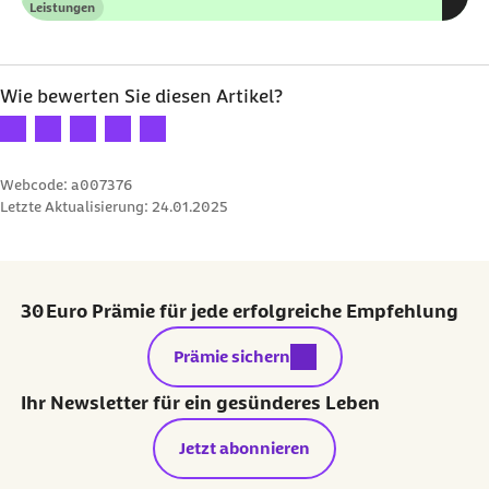
Leistungen
Kategorie
Wie bewerten Sie diesen Artikel?
Ihre Bewertung: 1 Stern
Ihre Bewertung: 2 Sterne
Ihre Bewertung: 3 Sterne
Ihre Bewertung: 4 Sterne
Ihre Bewertung: 5 Sterne
Webcode: a007376
Letzte Aktualisierung:
24.01.2025
30 Euro Prämie für jede erfolgreiche Empfehlung
externer Link:
Prämie sichern
Ihr Newsletter für ein gesünderes Leben
Jetzt abonnieren