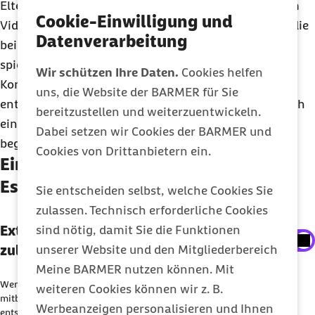
Eltern mit Vorlieben und Abneigungen um? In diesem
Cookie-Einwilligung und
Video stellen wir fünf zentrale Einflussfaktoren vor, die
Datenverarbeitung
beim kindlichen Essverhalten eine wichtige Rolle
spielen. Mit diesem Hintergrundwissen lassen sich
Wir schützen Ihre Daten.
Cookies helfen
Konflikte am Familientisch vermeiden oder
uns, die Website der BARMER für Sie
entschärfen und Sie verstehen besser, wie sich manch
bereitzustellen und weiterzuentwickeln.
eine Verhaltensweise Ihres Kindes am Esstisch
Dabei setzen wir Cookies der BARMER und
begründen lässt.
Cookies von Drittanbietern ein.
Einflussfaktoren kindlichen
Essverhaltens
Sie entscheiden selbst, welche Cookies Sie
zulassen. Technisch erforderliche Cookies
Externe Inhalte der Youtube-Plattform anzeigen
Externe Inhalte der Youtube-Plattform
sind nötig, damit Sie die Funktionen
zulassen
unserer Website und den Mitgliederbereich
Sie können an dieser Stelle einstellen, alle externe
Meine BARMER nutzen können. Mit
Inhalte auf der Website anzeigen zu lassen.
Wenn Eltern die Einflüsse kennen, die das Essverhalten Ihrer Kinder
weiteren Cookies können wir z. B.
Ich bin damit einverstanden, dass personenbezogene
mitbestimmen, lassen sich Konflikte leichter vermeiden oder
Werbeanzeigen personalisieren und Ihnen
entschärfen. Ein Transkript als PDF finden Sie
hier
.