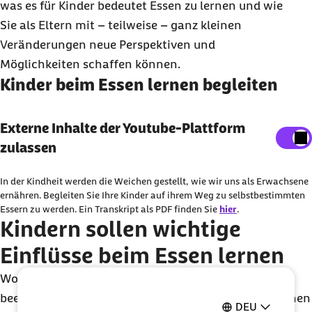
was es für Kinder bedeutet Essen zu lernen und wie
Sie als Eltern mit – teilweise – ganz kleinen
Veränderungen neue Perspektiven und
Möglichkeiten schaffen können.
Kinder beim Essen lernen begleiten
Externe Inhalte der Youtube-Plattform anzeigen
Externe Inhalte der Youtube-Plattform
zulassen
Sie können an dieser Stelle einstellen, alle externe
Inhalte auf der Website anzeigen zu lassen.
In der Kindheit werden die Weichen gestellt, wie wir uns als Erwachsene
Ich bin damit einverstanden, dass personenbezogene
ernähren. Begleiten Sie Ihre Kinder auf ihrem Weg zu selbstbestimmten
Essern zu werden. Ein Transkript als PDF finden Sie
hier
.
Daten an Drittplattform übermittelt werden. Mehr dazu
Kindern sollen wichtige
in unserer
Datenschutzerklärung
.
Einflüsse beim Essen lernen
Wodurch wird das Essverhalten von Kindern
beeinflusst? Wie lernen Kinder das Essen und wie gehen
DEU