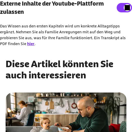
Externe Inhalte der Youtube-Plattform anzeigen
Externe Inhalte der Youtube-Plattform
zulassen
Sie können an dieser Stelle einstellen, alle externe
Inhalte auf der Website anzeigen zu lassen.
Das Wissen aus den ersten Kapiteln wird um konkrete Alltagstipps
Ich bin damit einverstanden, dass personenbezogene
ergänzt. Nehmen Sie als Familie Anregungen mit auf den Weg und
probieren Sie aus, was für Ihre Familie funktioniert. Ein Transkript als
Daten an Drittplattform übermittelt werden. Mehr dazu
PDF finden Sie
hier
.
in unserer
Datenschutzerklärung
.
Diese Artikel könnten Sie
auch interessieren