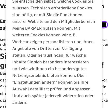
Sie entscheiden selbst, welche Cookies Sie
Vorsicht, scharf: mit Messern arbeiten
zulassen. Technisch erforderliche Cookies
sind nötig, damit Sie die Funktionen
Externe Inhalte der Youtube-Plattform anzeigen
Externe Inhalte der Youtube-Plattform
unserer Website und den Mitgliederbereich
zulassen
Sie können an dieser Stelle einstellen, alle externe
Meine BARMER nutzen können. Mit
Inhalte auf der Website anzeigen zu lassen.
weiteren Cookies können wir z. B.
Unter Anleitung und mit der richtigen Technik können auch Kinder einen
Werbeanzeigen personalisieren und Ihnen
Ich bin damit einverstanden, dass personenbezogene
sicheren Umgang mit Messern und anderen scharfen Küchenwerkzeugen
Angebote von Dritten zur Verfügung
lernen.
Daten an Drittplattform übermittelt werden. Mehr dazu
Sicherheit für kleine und
stellen. Oder herausfinden, für welche
in unserer
Datenschutzerklärung
.
Inhalte Sie sich besonders interessieren
große Finger: der Krallengriff
und wie wir Ihnen ein besonders gutes
Bei dieser Grifftechnik sind die Finger nach innen
Nutzungserlebnis bieten können. Über
gebogen, wodurch die Kuppen sicher geschützt sind vor
"Einstellungen ändern" können Sie Ihre
Schnitten. Der Name kommt daher, dass die Finger wie
Auswahl detailliert prüfen und anpassen.
eine Kralle zugreifen. Der Krallengriff wird in der Küche
Und auch später jederzeit widerrufen oder
dann angewendet, wenn Dinge in Scheiben oder Stücke
ändern.
geschnitten werden sollen.