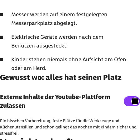
Messer werden auf einem festgelegten
Messerparkplatz abgelegt.
Elektrische Geräte werden nach dem
Benutzen ausgesteckt.
Kinder stehen niemals ohne Aufsicht am Ofen
oder am Herd.
Gewusst wo: alles hat seinen Platz
Externe Inhalte der Youtube-Plattform anzeigen
Externe Inhalte der Youtube-Plattform
zulassen
Sie können an dieser Stelle einstellen, alle externe
Inhalte auf der Website anzeigen zu lassen.
Ein bisschen Vorbereitung, feste Plätze für die Werkzeuge und
Ich bin damit einverstanden, dass personenbezogene
Küchenutensilien und schon gelingt das Kochen mit Kindern sicher und
stressfrei.
Daten an Drittplattform übermittelt werden. Mehr dazu