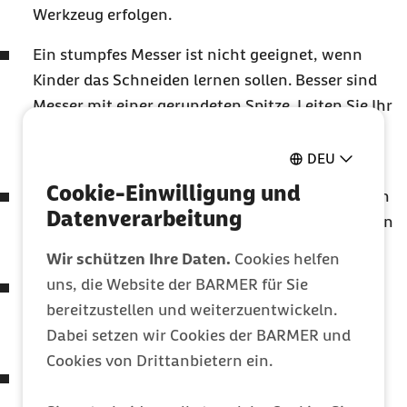
Werkzeug erfolgen.
Ein stumpfes Messer ist nicht geeignet, wenn
Kinder das Schneiden lernen sollen. Besser sind
Messer mit einer gerundeten Spitze. Leiten Sie Ihr
Kind mit den richtigen Schnitttechniken und
Griffen an.
DEU
Cookie-Einwilligung und
Zum Schneiden sollten Kinder genug Platz haben
Datenverarbeitung
und es dürfen keine sonstigen Gefahrenquellen in
der Nähe sein.
Wir schützen Ihre Daten.
Cookies helfen
uns, die Website der BARMER für Sie
Das Schneidbrett sollte rutschfest platziert sein.
bereitzustellen und weiterzuentwickeln.
Dabei kann etwa ein feuchtes Küchentuch unter
Dabei setzen wir Cookies der BARMER und
dem Brett helfen.
Cookies von Drittanbietern ein.
Scharfe Messer werden stets auf einem
festgelegten Messerparkplatz abgelegt.