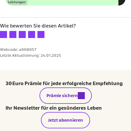
Leistungen
Kategorie
Wie bewerten Sie diesen Artikel?
Ihre Bewertung: 1 Stern
Ihre Bewertung: 2 Sterne
Ihre Bewertung: 3 Sterne
Ihre Bewertung: 4 Sterne
Ihre Bewertung: 5 Sterne
Webcode: a008057
Letzte Aktualisierung:
24.01.2025
30 Euro Prämie für jede erfolgreiche Empfehlung
externer Link:
Prämie sichern
Ihr Newsletter für ein gesünderes Leben
Jetzt abonnieren