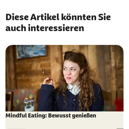
erforderlichen Qualifikationen erfüllt.
nach 12 Monaten erneut einen Beratungszyklus
mit einer Erstberatung und bis zu vier
Diese Artikel könnten Sie
Folgeberatungen in Anspruch nehmen.
auch interessieren
Mindful Eating: Bewusst genießen