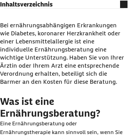
Inhaltsverzeichnis
Was ist eine Ernährungsberatung?
Wie läuft eine Ernährungsberatung ab?
Bei ernährungsabhängigen Erkrankungen
wie Diabetes, koronarer Herzkrankheit oder
Bezahlt die Krankenkasse eine
einer Lebensmittelallergie ist eine
Ernährungsberatung?
individuelle Ernährungsberatung eine
Wie finden Sie eine qualifizierte
wichtige Unterstützung. Haben Sie von Ihrer
Ernährungsberatung auf Rezept?
Ärztin oder Ihrem Arzt eine entsprechende
Wie erhalten Sie eine Ernährungsberatung auf
Verordnung erhalten, beteiligt sich die
Rezept?
Barmer an den Kosten für diese Beratung.
Häufige Fragen und Antworten zur
Ernährungsberatung
Was ist eine
Ernährungsberatung?
Eine Ernährungsberatung oder
Ernährungstherapie kann sinnvoll sein, wenn Sie