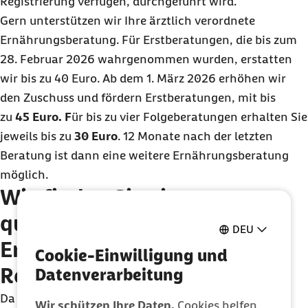
Registrierung verfügen, durchgeführt wird.
Gern unterstützen wir
Ihre ärztlich verordnete
Ernährungs
beratung
.
Für Erstberatungen, die bis zum
28. Februar 2026 wahrgenommen wurden, erstatten
wir bis zu 40 Euro. Ab dem 1. März 2026 erhöhen wir
den Zuschuss und fördern Erstberatungen, mit bis
zu
45 Euro
. F
ür bis zu vier Folgeberatungen erhalten Sie
jeweils bis zu
30 Euro
.
12 Monate n
ach der letzten
B
eratung ist dann eine weitere Ernährungsberatung
möglich.
Wie finden Sie eine
qualifizierte
DEU
Ernährungsberatung auf
Cookie-Einwilligung und
Rezept?
Datenverarbeitung
Da die Bezeichnungen „Ernährungsberater“ und
Wir schützen Ihre Daten.
Cookies helfen