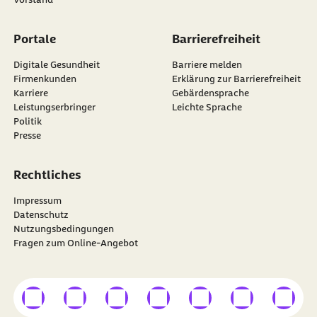
Portale
Barrierefreiheit
Digitale Gesundheit
Barriere melden
Firmenkunden
Erklärung zur Barrierefreiheit
Karriere
Gebärdensprache
Leistungserbringer
Leichte Sprache
Politik
Presse
Rechtliches
Impressum
Datenschutz
Nutzungsbedingungen
Fragen zum Online-Angebot
externer Link
externer Link
externer Link
externer Link
externer Link
externer Link
externer
Besuchen Sie die
BARMER
auf