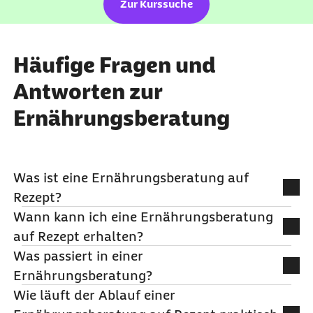
Zur Kurssuche
Häufige Fragen und
Antworten zur
Ernährungsberatung
Was ist eine Ernährungsberatung auf
Rezept?
Wann kann ich eine Ernährungsberatung
Die Ernährungsberatung auf Rezept ist eine
auf Rezept erhalten?
professionelle, medizinisch begründete Beratung,
Was passiert in einer
bei der qualifizierte Fachkräfte Sie unterstützen,
Eine Ernährungsberatung kann verordnet werden,
Ernährungsberatung?
Ihr Essverhalten zu verändern und einen
wenn eine Ernährungsberatung medizinisch
Wie läuft der Ablauf einer
bewussten Umgang mit Lebensmitteln zu finden,
notwendig ist, z. B. bei Ernährungs-assoziierten
In der Beratung: