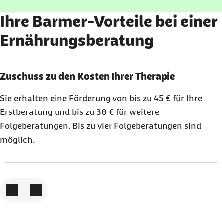
Ihre Barmer-Vorteile bei einer
Ernährungsberatung
Karussell mit 3 Elementen
Element 1 von 3
Zuschuss zu den Kosten Ihrer Therapie
Sie erhalten eine Förderung von bis zu
45 €
für Ihre
Erstberatung und bis zu
30 €
für weitere
Folgeberatungen. Bis zu vier Folgeberatungen sind
möglich.
Zum vorigen Element
Zum nächsten Element