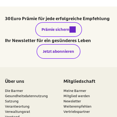
30 Euro Prämie für jede erfolgreiche Empfehlung
externer Link:
Prämie sichern
Ihr Newsletter für ein gesünderes Leben
Jetzt abonnieren
Über uns
Mitgliedschaft
Die Barmer
Meine Barmer
Gesundheitsdatennutzung
Mitglied werden
Satzung
Newsletter
externer Link:
Verantwortung
Weiterempfehlen
Verwaltungsrat
Vertriebspartner
Vorstand