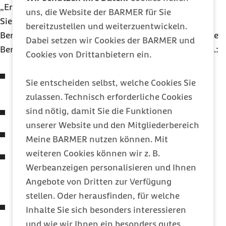
„Ernährungstherapeut“ nicht geschützt sind, sollten
uns, die Website der BARMER für Sie
Sie auf eine anerkannte Qualifikation achten. Die
bereitzustellen und weiterzuentwickeln.
Beraterin bzw. der Berater benötigen eine qualifizierte
Dabei setzen wir Cookies der BARMER und
Berufsausbildung im Bereich der Ernährung, also z. B.:
Cookies von Drittanbietern ein.
Bachelor of Science, z. B.
Sie entscheiden selbst, welche Cookies Sie
Ökotrophologie/Oecotrophologie
zulassen. Technisch erforderliche Cookies
sind nötig, damit Sie die Funktionen
Diätassistentin oder Diätassistent
unserer Website und den Mitgliederbereich
Diplom-Ernährungswissenschaftler/in
Meine BARMER nutzen können. Mit
weiteren Cookies können wir z. B.
Diplom-Ingenieur/in Ernährungs- und
Werbeanzeigen personalisieren und Ihnen
Hygienetechnik, Studienwahlrichtung
Angebote von Dritten zur Verfügung
Ernährungstechnik
stellen. Oder herausfinden, für welche
Diplom-Ingenieur/in Ernährungs- und
Inhalte Sie sich besonders interessieren
Versorgungsmanagement
und wie wir Ihnen ein besonders gutes