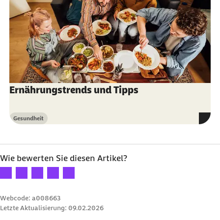
Ernährungstrends und Tipps
Gesundheit
Kategorie
Wie bewerten Sie diesen Artikel?
Ihre Bewertung: 1 Stern
Ihre Bewertung: 2 Sterne
Ihre Bewertung: 3 Sterne
Ihre Bewertung: 4 Sterne
Ihre Bewertung: 5 Sterne
Webcode: a008663
Letzte Aktualisierung:
09.02.2026