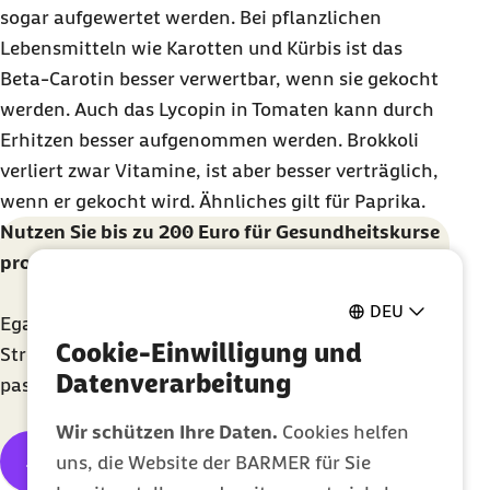
sogar aufgewertet werden. Bei pflanzlichen
Lebensmitteln wie Karotten und Kürbis ist das
Beta-Carotin besser verwertbar, wenn sie gekocht
werden. Auch das Lycopin in Tomaten kann durch
Erhitzen besser aufgenommen werden. Brokkoli
verliert zwar Vitamine, ist aber besser verträglich,
wenn er gekocht wird. Ähnliches gilt für Paprika.
Nutzen Sie bis zu 200 Euro für Gesundheitskurse
pro Jahr
DEU
Egal ob Bewegung, gesunde Ernährung oder
Cookie-Einwilligung und
Stressbewältigung – finden Sie den für Sie
Datenverarbeitung
passenden Gesundheitskurs – Online oder vor Ort.
Wir schützen Ihre Daten.
Cookies helfen
Jetzt Gesundheitskurse finden
uns, die Website der BARMER für Sie