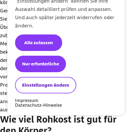
"Einstellungen ändern" können Sie Ihre
können. Probieren Sie am besten aus, welche
Auswahl detailliert prüfen und anpassen.
Gemüsesorten Sie gut vertragen, und reduzieren
Und auch später jederzeit widerrufen oder
Sie gegebenenfalls blähende Sorten.
ändern.
Übrigens werden
fermentierte Gemüse
wie frisch
zubereitetes Sauerkraut oder Kimchi von vielen
Alle zulassen
Menschen besser vertragen. Sie sind grundsätzlich
bekömmlicher als normale Rohkost. Das liegt an
den Milchsäurebakterien, die nicht nur gut sind für
Nur erforderliche
den Darm, sondern die Nahrungsmittel schon
vorverdauen. Am besten sind fermentierte
Produkte, wenn Sie sie selbst zubereiten, denn so
Einstellungen ändern
stellen Sie sicher, dass sie nicht pasteurisiert oder
Impressum
anderweitig behandelt wurden (dann würden sie
Datenschutz-Hinweise
auch nicht mehr als Rohkost gelten).
Wie viel Rohkost ist gut für
den Körper?