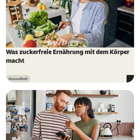
Rohkost-Ernährung
Verband für Unabhängige
Gesundheitsberatung (Abruf vom
02.10.2021):
UGB zu Gemüse roh
Verbraucherzentrale.de (Abruf vom 07.11.2023):
Was zuckerfreie Ernährung mit dem Körper
Bei natürlichen Schadstoffen in pflanzlichen
macht
Lebensmitteln aufpassen
Gesundheit
Kategorie