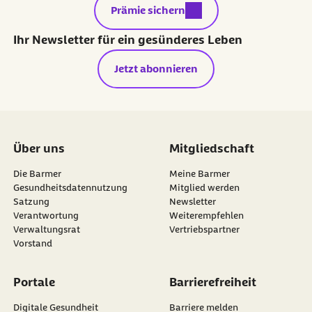
externer Link:
Prämie sichern
Ihr Newsletter für ein gesünderes Leben
Jetzt abonnieren
Über uns
Mitgliedschaft
Die Barmer
Meine Barmer
Gesundheitsdatennutzung
Mitglied werden
Satzung
Newsletter
externer Link:
Verantwortung
Weiterempfehlen
Verwaltungsrat
Vertriebspartner
Vorstand
Portale
Barrierefreiheit
Digitale Gesundheit
Barriere melden