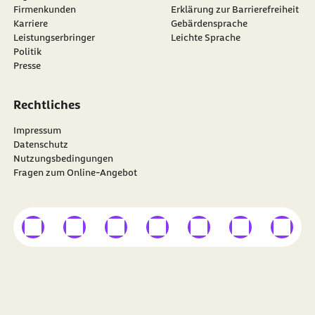
Firmenkunden
Erklärung zur Barrierefreiheit
Karriere
Gebärdensprache
Leistungserbringer
Leichte Sprache
Politik
Presse
Rechtliches
Impressum
Datenschutz
Nutzungsbedingungen
Fragen zum Online-Angebot
externer Link
externer Link
externer Link
externer Link
externer Link
externer Link
externer
Besuchen Sie die
BARMER
auf