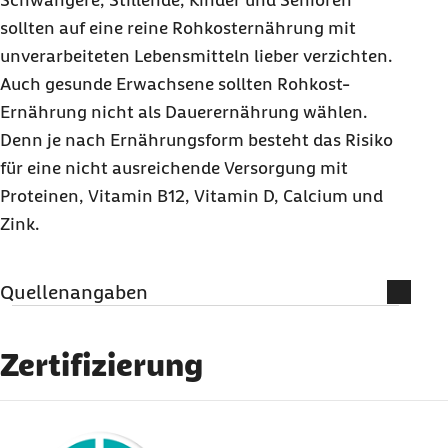
Schwangere, Stillende, Kinder und Senioren
sollten auf eine reine Rohkosternährung mit
unverarbeiteten Lebensmitteln lieber verzichten.
Auch gesunde Erwachsene sollten Rohkost-
Ernährung nicht als Dauerernährung wählen.
Denn je nach Ernährungsform besteht das Risiko
für eine nicht ausreichende Versorgung mit
Proteinen, Vitamin B12, Vitamin D, Calcium und
Zink.
Quellenangaben
Literatur und weiterführende
Informationen
Zertifizierung
Bundesinstitut für Risikobewertung (Abruf
externer Link:
vom 07.11.2023):
Speisekartoffeln sollten