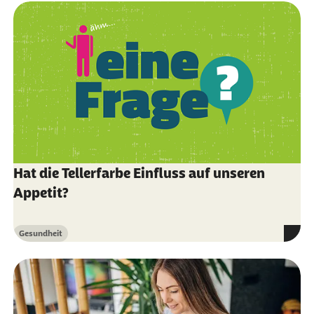
Vermeidungsstrategien - Richtiger Umgang
mit grünen Kartoffeln
NDR
(Abruf vom 02.10.2021):
NDR über
Rohkost
Quarks (Abruf vom 02.10.2021):
Quarks zu
Rohkost
Utopia (Abruf vom 02.10.2021):
Utopia über
rohe Kartoffeln
Hat die Tellerfarbe Einfluss auf unseren
Appetit?
Utopia (Abruf vom 02.10.2021):
Utopia zu
Gemüse, die gekocht besser sind
Gesundheit
Kategorie
Utopia (Abruf vom 02.10.2021):
Utopia zu
rohem Gemüse
Utopia (Abruf vom 02.10.2021):
Utopia zu