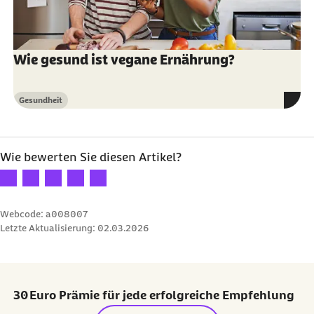
Wie gesund ist vegane Ernährung?
Gesundheit
Kategorie
Wie bewerten Sie diesen Artikel?
Ihre Bewertung: 1 Stern
Ihre Bewertung: 2 Sterne
Ihre Bewertung: 3 Sterne
Ihre Bewertung: 4 Sterne
Ihre Bewertung: 5 Sterne
Webcode: a008007
Letzte Aktualisierung:
02.03.2026
30 Euro Prämie für jede erfolgreiche Empfehlung