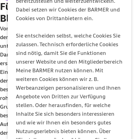
bereitzustellen und weiterzuentwickeln.
Führt Rohkost zu
Dabei setzen wir Cookies der BARMER und
Blähungen?
Cookies von Drittanbietern ein.
Vor allem Rohkost-Neulinge können Probleme mit
Sie entscheiden selbst, welche Cookies Sie
der Verdauung haben. Das liegt an der
zulassen. Technisch erforderliche Cookies
unterschiedlichen Zusammensetzung von
sind nötig, damit Sie die Funktionen
Darmbakterien, die sehr individuell ist und sich
unserer Website und den Mitgliederbereich
erst auf die neue Ernährungsweise einstellen muss.
Meine BARMER nutzen können. Mit
Ein weiterer Grund ist der hohe Ballaststoffgehalt
weiteren Cookies können wir z. B.
der Rohkost-Ernährung, der den Darm lange
Werbeanzeigen personalisieren und Ihnen
beschäftigt. Manche Menschen vertragen deshalb
Angebote von Dritten zur Verfügung
rohen Kohl nicht gut.
stellen. Oder herausfinden, für welche
Grundsätzlich sollten Sie rohe Lebensmittel
Inhalte Sie sich besonders interessieren
besonders gründlich kauen. Das unterstützt die
und wie wir Ihnen ein besonders gutes
Aufnahme der wertvollen Inhaltsstoffe und hilft
Nutzungserlebnis bieten können. Über
dem Verdauungssystem, diese besser verwerten zu