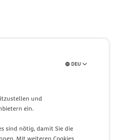
DEU
itzustellen und
bietern ein.
s sind nötig, damit Sie die
nen. Mit weiteren Cookies