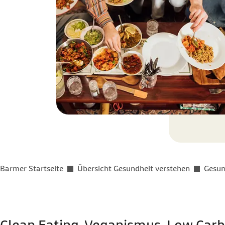
Sie befinden sich hier:
Barmer Startseite
Übersicht Gesundheit verstehen
Gesun
Clean Eating, Veganismus, Low Carb 