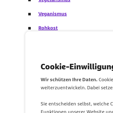
Veganismus
Rohkost
Paleo
Flexitarismus
Cookie-Einwilligun
Clean Eating
Wir schützen Ihre Daten.
Cookie
Low Carb
weiterzuentwickeln. Dabei setz
Ayurveda
Sie entscheiden selbst, welche C
Funktionen unserer Website un
Detox