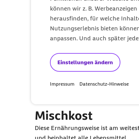
können wir z. B. Werbeanzeigen 
Intervallfasten
herausfinden, für welche Inhalt
Nutzungserlebnis bieten können.
Trennkost
anpassen. Und auch später jede
Basische Ernährung
Einstellungen ändern
TCM-Traditionelle Chinesische M
Impressum
Datenschutz-Hinweise
Slow Food
Was verbirgt sich dahinter? Ein kleine
Mischkost
Diese Ernährungsweise ist am weitest
und beinhaltet alle Lebensmittel.