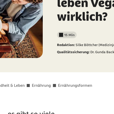
leben Veg
wirklich?
15 Min
Lesedauer weniger als
Redaktion:
Silke Böttcher (Medizinjo
Qualitätssicherung:
Dr. Gunda Bac
dheit & Leben
Ernährung
Ernährungsformen
– es gibt so viele