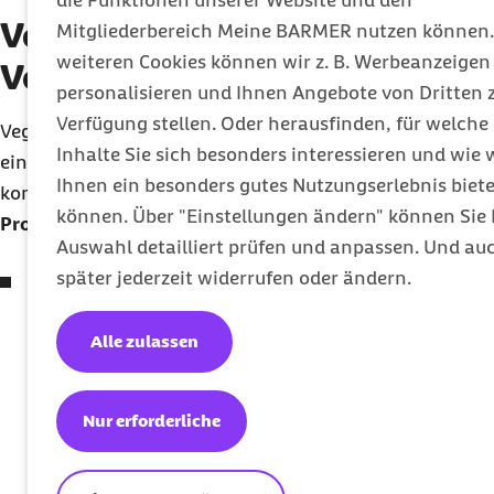
die Funktionen unserer Website und den
Veganismus: Was sind die
Mitgliederbereich Meine BARMER nutzen können.
weiteren Cookies können wir z. B. Werbeanzeigen
Vor- und Nachteile?
personalisieren und Ihnen Angebote von Dritten 
Verfügung stellen. Oder herausfinden, für welche
Vegane Ernährung hat echte Vorteile, aber es gibt auch
Inhalte Sie sich besonders interessieren und wie 
ein paar Punkte, die Aufmerksamkeit erfordern. Hier
Ihnen ein besonders gutes Nutzungserlebnis biet
kommt das Pro und Kontra zum Veganismus.
können. Über "Einstellungen ändern" können Sie 
Pro Veganismus:
Auswahl detailliert prüfen und anpassen. Und au
später jederzeit widerrufen oder ändern.
Plus für die Gesundheit:
Wer vegan lebt, tut dem
eigenen Körper viel Gutes. Die Ernährung sorgt oft
Alle zulassen
für einen niedrigeren
Body-Mass-Index (BMI)
und
deutlich bessere Blutfettwerte. Das zahlt sich
langfristig aus, denn das Risiko für
Nur erforderliche
Herzerkrankungen wie die
koronare Herzkrankheit
und bestimmte Krebsarten sinkt nachweislich.