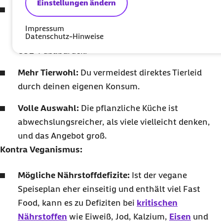
Einstellungen ändern
Klimabonus:
Vegan essen bedeutet,
klimafreundlich zu essen
und aktiv das Klima zu
Impressum
Datenschutz-Hinweise
schützen: Du hinterlässt einen deutlich kleineren
CO2-Fußabdruck.
Mehr Tierwohl:
Du vermeidest direktes Tierleid
durch deinen eigenen Konsum.
Volle Auswahl:
Die pflanzliche Küche ist
abwechslungsreicher, als viele vielleicht denken,
und das Angebot groß.
Kontra Veganismus:
Mögliche Nährstoffdefizite:
Ist der vegane
Speiseplan eher einseitig und enthält viel Fast
Food, kann es zu Defiziten bei
kritischen
Nährstoffen
wie Eiweiß, Jod, Kalzium,
Eisen
und