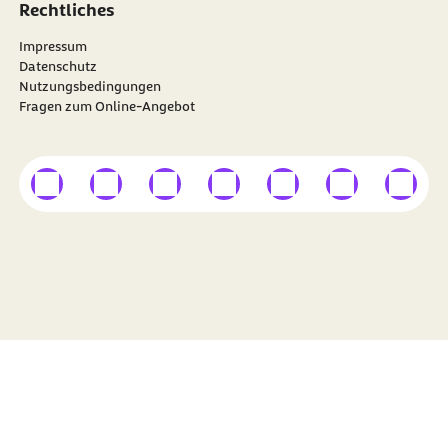
Rechtliches
Impressum
Datenschutz
Nutzungsbedingungen
Fragen zum Online-Angebot
externer Link
externer Link
externer Link
externer Link
externer Link
externer Link
externer
Besuchen Sie die
BARMER
auf