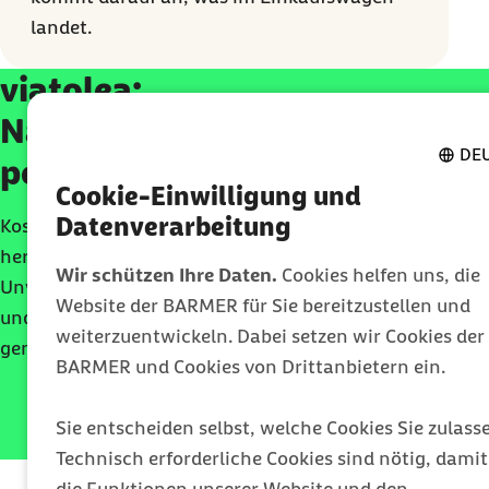
landet.
viatolea:
Nahrungsmittelunverträglich
DE
per App entdecken
Cookie-Einwilligung und
Datenverarbeitung
Kostenlos für Barmer Mitglieder: Finde mit viatolea
heraus, was dir wirklich guttut. Erkenne
Wir schützen Ihre Daten.
Cookies helfen uns, die
Unverträglichkeiten, erhalte smarte Ernährungstipps
Website der BARMER für Sie bereitzustellen und
und lerne Schritt für Schritt, Essen wieder entspannt zu
weiterzuentwickeln. Dabei setzen wir Cookies der
genießen.
BARMER und Cookies von Drittanbietern ein.
Sie entscheiden selbst, welche Cookies Sie zulass
viatolea entdecken
Technisch erforderliche Cookies sind nötig, damit