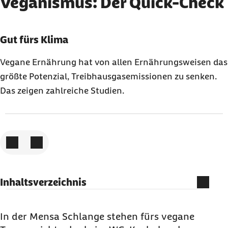
Veganismus: Der Quick-Check
Karussell mit 3 Elementen
Element 1 von 3
Gut fürs Klima
Vegane Ernährung hat von allen Ernährungsweisen das
größte Potenzial, Treibhausgasemissionen zu senken.
Das zeigen zahlreiche Studien.
Zum vorigen Element
Zum nächsten Element
Inhaltsverzeichnis
Ist Veganismus besser für Umwelt und Klima?
Wie viele Menschen leben vegan und warum?
In der Mensa Schlange stehen fürs vegane