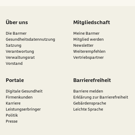
Verbraucherzentrale Berlin (Abruf vom
22.05.2026):
Vegane und vegetarische
Fleischersatzprodukte im Marktcheck
Über uns
Mitgliedschaft
Verbraucherzentrale Schleswig-Holstein
Die Barmer
Meine Barmer
Gesundheitsdatennutzung
Mitglied werden
(Abruf vom 22.05.2026):
Mehrwertsteuer bei
Satzung
Newsletter
Lebensmitteln – so sieht es in Deutschland
externer Link:
Verantwortung
Weiterempfehlen
aus
Verwaltungsrat
Vertriebspartner
Vorstand
Portale
Barrierefreiheit
Digitale Gesundheit
Barriere melden
Firmenkunden
Erklärung zur Barrierefreiheit
Karriere
Gebärdensprache
Leistungserbringer
Leichte Sprache
Politik
Presse