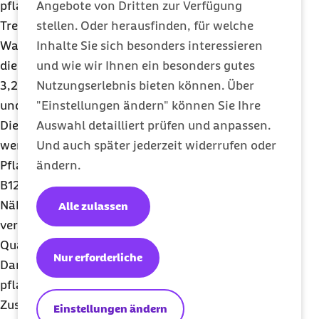
Angebote von Dritten zur Verfügung
pflanzlichen Milchalternative in Sachen
stellen. Oder herausfinden, für welche
Treibhausgas-Emissionen, Flächennutzung und
Inhalte Sie sich besonders interessieren
Wasserverbrauch deutlich schlechter ab. So liegen
und wie wir Ihnen ein besonders gutes
die CO2
-Äqivalente bei einem Liter Kuhmilch bei
Nutzungserlebnis bieten können. Über
3,2 Kilogramm, bei Hafermilch betragen sie 0,9
"Einstellungen ändern" können Sie Ihre
und bei Mandelmilch 0,7 Kilogramm pro Liter.
Auswahl detailliert prüfen und anpassen.
Die pflanzlichen Alternativen enthalten jedoch
Und auch später jederzeit widerrufen oder
weniger Eiweiß. Achten Sie beim Kauf von
ändern.
Pflanzenmilchen darauf, dass Calcium, Vitamin
B12 und Vitamin B2 zugesetzt sind, damit
Nährstoffmängel vermieden werden. Milchsauer
Alle zulassen
vergorene Lebensmittel wie stichfester Joghurt,
Quark, Buttermilch und Kefir fördern die
Nur erforderliche
Darmgesundheit. Hier ist es häufig schwierig,
pflanzliche Alternativen mit gleichgünstiger
Zusammensetzung zu finden.
Einstellungen ändern