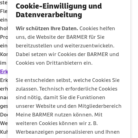
steht.
Cookie-Einwilligung und
Fleisch ist ein wichtiger Lieferant von Eiweiß sowie
Datenverarbeitung
einigen Vitaminen und Mineralstoffen. Der aktuell
Wir schützen Ihre Daten.
Cookies helfen
hohe Verzehr von Fleisch und daraus hergestellten
uns, die Website der BARMER für Sie
Produkten kann nicht als gesundheitlich positiv
bereitzustellen und weiterzuentwickeln.
eingestuft werden. Besonders der übermäßige
Dabei setzen wir Cookies der BARMER und
Konsum von rotem Fleisch und Wurstwaren steht
Cookies von Drittanbietern ein.
im Verdacht, das
Risiko für verschiedene
Erkrankungen wie Darmkrebs
, Herz-Kreislauf-
Sie entscheiden selbst, welche Cookies Sie
Erkrankungen und Diabetes mellitus Typ 2 zu
zulassen. Technisch erforderliche Cookies
erhöhen. Weniger davon zu essen ist nicht nur
sind nötig, damit Sie die Funktionen
nachhaltiger sondern trägt auch zu einer
unserer Website und den Mitgliederbereich
gesünderen Ernährung bei.
Meine BARMER nutzen können. Mit
Doch wie sieht es mit
Milchprodukten
aus?
weiteren Cookies können wir z. B.
Welchen Einfluss haben sie auf unser Klima?
Werbeanzeigen personalisieren und Ihnen
Kuhmilch schneidet im Vergleich zu einer