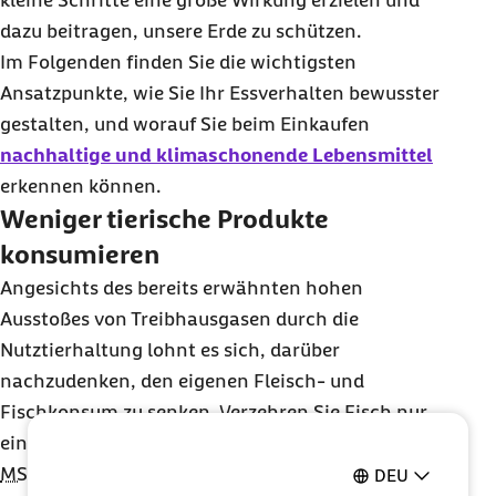
kleine Schritte eine große Wirkung erzielen und
dazu beitragen, unsere Erde zu schützen.
Im Folgenden finden Sie die wichtigsten
Ansatzpunkte, wie Sie Ihr Essverhalten bewusster
gestalten, und worauf Sie beim Einkaufen
nachhaltige und klimaschonende Lebensmittel
erkennen können.
Weniger tierische Produkte
konsumieren
Angesichts des bereits erwähnten hohen
Ausstoßes von Treibhausgasen durch die
Nutztierhaltung lohnt es sich, darüber
nachzudenken, den eigenen Fleisch- und
Fischkonsum zu senken. Verzehren Sie Fisch nur
ein- bis zweimal pro Woche und achten Sie auf das
MSC-Siegel
, das für eine nachhaltige Fischerei
DEU