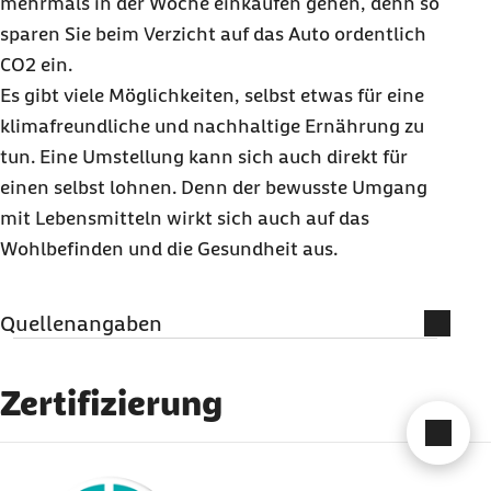
mehrmals in der Woche einkaufen gehen, denn so
sparen Sie beim Verzicht auf das Auto ordentlich
CO2
ein.
Es gibt viele Möglichkeiten, selbst etwas für eine
klimafreundliche und nachhaltige Ernährung zu
tun. Eine Umstellung kann sich auch direkt für
einen selbst lohnen. Denn der bewusste Umgang
mit Lebensmitteln wirkt sich auch auf das
Wohlbefinden und die Gesundheit aus.
Quellenangaben
Literatur
Zertifizierung
Bundesministerium für Ernährung und
Cha
Landwirtschaft (Abruf vom 07.11.2021):
externer Link:
Lebensmittelabfälle in Deutschland: