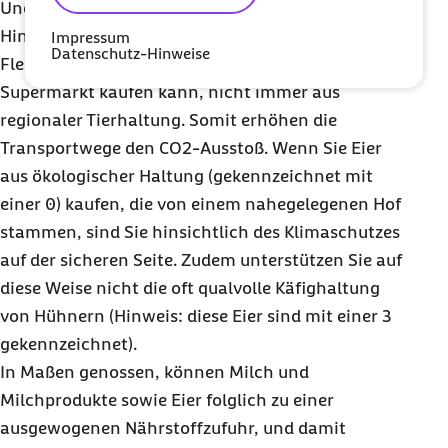
Und wie steht es um das beliebte
Frühstücksei
? Im
Hinblick auf unser Klima sind Eier günstiger als
Impressum
Datenschutz-Hinweise
Fleisch. Allerdings sind die Eier, die man im
Supermarkt kaufen kann, nicht immer aus
regionaler Tierhaltung. Somit erhöhen die
Transportwege den CO2
-Ausstoß. Wenn Sie Eier
aus ökologischer Haltung (gekennzeichnet mit
einer 0) kaufen, die von einem nahegelegenen Hof
stammen, sind Sie hinsichtlich des Klimaschutzes
auf der sicheren Seite. Zudem unterstützen Sie auf
diese Weise nicht die oft qualvolle Käfighaltung
von Hühnern (Hinweis: diese Eier sind mit einer 3
gekennzeichnet).
In Maßen genossen, können Milch und
Milchprodukte sowie Eier folglich zu einer
ausgewogenen Nährstoffzufuhr, und damit