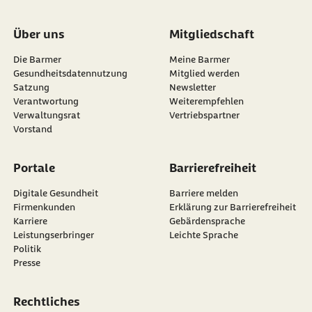
Über uns
Mitgliedschaft
Die Barmer
Meine Barmer
Gesundheitsdatennutzung
Mitglied werden
Satzung
Newsletter
externer Link:
Verantwortung
Weiterempfehlen
Verwaltungsrat
Vertriebspartner
Vorstand
Portale
Barrierefreiheit
Digitale Gesundheit
Barriere melden
Firmenkunden
Erklärung zur Barrierefreiheit
Karriere
Gebärdensprache
Leistungserbringer
Leichte Sprache
Politik
Presse
Rechtliches