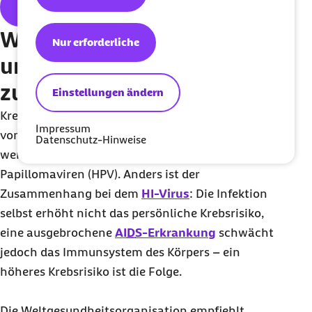
Newsletter abonnieren
Wie hängen Infektionen
Nur erforderliche
und Krebserkrankungen
zusammen?
Einstellungen ändern
Krebs ist nicht ansteckend. Es gibt jedoch Formen
Impressum
von Krebs, die durch eine Infektion ausgelöst
Datenschutz-Hinweise
werden können, beispielsweise mit Humanen
Papillomaviren (HPV). Anders ist der
Zusammenhang bei dem
HI-Virus
: Die Infektion
selbst erhöht nicht das persönliche Krebsrisiko,
eine ausgebrochene
AIDS
-Erkrankung
schwächt
jedoch das Immunsystem des Körpers – ein
höheres Krebsrisiko ist die Folge.
Die Weltgesundheitsorganisation empfiehlt,