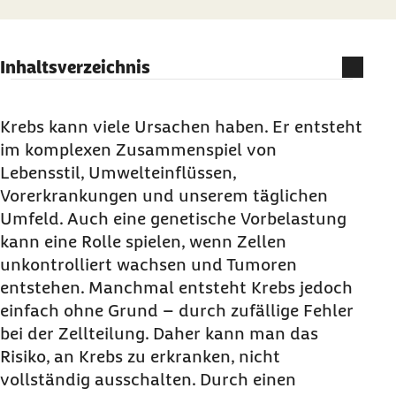
Inhaltsverzeichnis
Welchen Einfluss hat der Lebensstil auf das
Krebsrisiko?
Krebs kann viele Ursachen haben. Er entsteht
im komplexen Zusammenspiel von
Familiäre Krebsbelastung
Lebensstil, Umwelteinflüssen,
Können Umwelteinflüsse ein Risikofaktor für
Vorerkrankungen und unserem täglichen
eine Krebserkrankung sein?
Umfeld. Auch eine genetische Vorbelastung
Wie hängen Infektionen und
kann eine Rolle spielen, wenn Zellen
Krebserkrankungen zusammen?
unkontrolliert wachsen und Tumoren
Können psychische Erkrankungen
entstehen. Manchmal entsteht Krebs jedoch
Auswirkungen auf das Krebsrisiko haben?
einfach ohne Grund – durch zufällige Fehler
bei der Zellteilung. Daher kann man das
Plädoyer für die Krebsfrüherkennung
Risiko, an Krebs zu erkranken, nicht
Woher stammt unser bisheriges Wissen über die
vollständig ausschalten. Durch einen
Krebsentstehung?