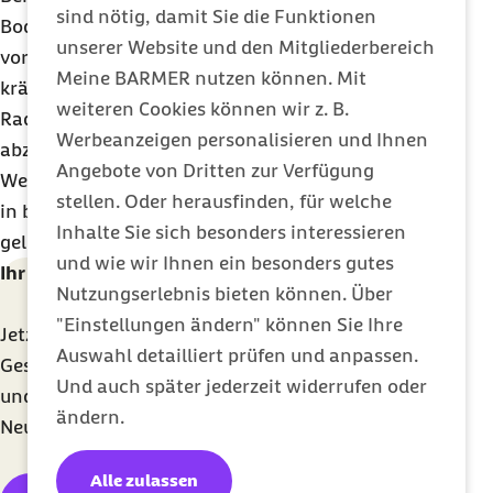
sind nötig, damit Sie die Funktionen
Bodenplatten kann es auch in Gebäudekeller
unserer Website und den Mitgliederbereich
vordringen. In Deutschland reicht meist schon
Meine BARMER nutzen können. Mit
kräftiges Durchlüften aus, um die
weiteren Cookies können wir z. B.
Radonkonzentration in Innenräumen stark
Werbeanzeigen personalisieren und Ihnen
abzusenken. Werden Souterrain-Räume wie
Angebote von Dritten zur Verfügung
Werkstätten, Hobbyräume oder gar Schlafzimmer
stellen. Oder herausfinden, für welche
in betroffenen Gebieten hingegen ungenügend
Inhalte Sie sich besonders interessieren
gelüftet, besteht ein erhöhtes Krebsrisiko.
und wie wir Ihnen ein besonders gutes
Ihr Newsletter für ein gesünderes Leben
Nutzungserlebnis bieten können. Über
"Einstellungen ändern" können Sie Ihre
Jetzt unverbindlich anmelden und monatlich
Auswahl detailliert prüfen und anpassen.
Gesundheitsthemen mit wertvollen Tipps erhalten
Und auch später jederzeit widerrufen oder
und über exklusive Barmer-Services und -
ändern.
Neuigkeiten informiert werden.
Alle zulassen