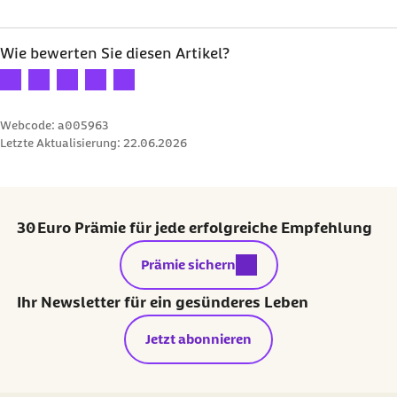
Wie bewerten Sie diesen Artikel?
Ihre Bewertung: 1 Stern
Ihre Bewertung: 2 Sterne
Ihre Bewertung: 3 Sterne
Ihre Bewertung: 4 Sterne
Ihre Bewertung: 5 Sterne
Webcode: a005963
Letzte Aktualisierung:
22.06.2026
30 Euro Prämie für jede erfolgreiche Empfehlung
externer Link:
Prämie sichern
Ihr Newsletter für ein gesünderes Leben
Jetzt abonnieren