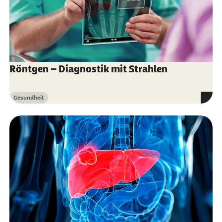
Krebsinformationsdienst des Deutschen
Krebsforschungszentrums in der Helmholtz-
Gemeinschaft (Abruf vom 24.09.2020):
Ultraviolette Strahlung: Sonne und Solarien
Röntgen – Diagnostik mit Strahlen
Robert-Koch-Institut (Abruf vom 23.09.2020):
Epidemiologie von Krebserkrankungen
Gesundheit
Kategorie
Weltgesundheitsorganisation (Abruf vom
23.09.2020):
Europäischer Kodex zur
Krebsbekämpfung