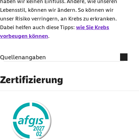
haben wir keinen Einfluss. Andere, wie unseren
Lebensstil, können wir ändern. So können wir
unser Risiko verringern, an Krebs zu erkranken.
Dabei helfen auch diese Tipps:
wie Sie Krebs
vorbeugen können
.
Quellenangaben
Literatur und weiterführende
Informationen
Zertifizierung
Deutsche Gesellschaft für Ernährung e. V.
externer Link:
(Abruf vom 15.10.2024):
Sekundäre
Pflanzenstoffe und ihre Wirkung auf die
Gesundheit
Abid Naeem et al. (Abruf vom 15.10.2024):