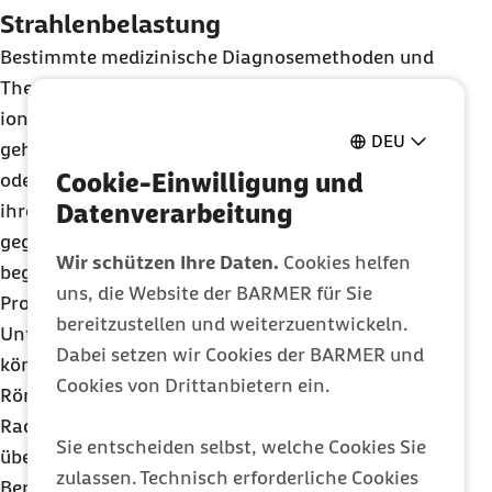
Strahlenbelastung
Bestimmte medizinische Diagnosemethoden und
Therapien nutzen energiereiche, sogenannte
ionisierende Strahlung. Zu diesen Methoden
DEU
gehören beispielsweise Röntgen-Untersuchungen
Cookie-Einwilligung und
oder eine Strahlentherapie gegen Tumoren. Vor
Datenverarbeitung
ihrem Einsatz werden Risiko und Nutzen
gegeneinander abgewogen: Ärzte sollten einem
Wir schützen Ihre Daten.
Cookies helfen
begründeten Verdacht zwar nachgehen, unnötige
uns, die Website der BARMER für Sie
Prozeduren aber vermeiden. Doppelte
bereitzustellen und weiterzuentwickeln.
Untersuchungen, etwa durch einen Arztwechsel,
Dabei setzen wir Cookies der BARMER und
können vermieden werden, indem der Patient alte
Cookies von Drittanbietern ein.
Röntgenaufnahmen mitbringt.
Radon ist ein radioaktives Gas, das ganz natürlich
Sie entscheiden selbst, welche Cookies Sie
überall vorkommt. Es sammelt sich in Höhlen,
zulassen. Technisch erforderliche Cookies
Bergwerken oder Stollen an. Durch unversiegelte