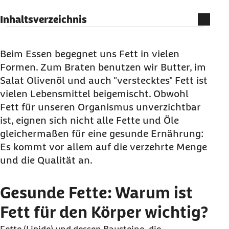
Inhaltsverzeichnis
Gesunde Fette: Warum ist Fett für den Körper
wichtig?
Beim Essen begegnet uns Fett in vielen
Formen. Zum Braten benutzen wir Butter, im
Gibt es gesunde und ungesunde Fette?
Salat Olivenöl und auch "verstecktes" Fett ist
Gesunde Öle: Wann eignet sich welches Öl?
vielen Lebensmittel beigemischt. Obwohl
Gesunde Öle im Überblick
Fett für unseren Organismus unverzichtbar
Wie sich Fisch von anderen tierischen
ist, eignen sich nicht alle Fette und Öle
Fettquellen unterscheidet
gleichermaßen für eine gesunde Ernährung:
Es kommt vor allem auf die verzehrte Menge
Verstecktes Fett und Trans-Fettsäuren
und die Qualität an.
Gesunde Fette: Warum ist
Fett für den Körper wichtig?