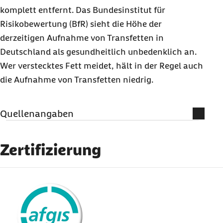
komplett entfernt. Das Bundesinstitut für
Risikobewertung (BfR) sieht die Höhe der
derzeitigen Aufnahme von Transfetten in
Deutschland als gesundheitlich unbedenklich an.
Wer verstecktes Fett meidet, hält in der Regel auch
die Aufnahme von Transfetten niedrig.
Quellenangaben
Literatur und weiterführende
Informationen
Zertifizierung
Ulrike Arens-Azevêdo, Renate Pletschen und
externer Link:
Georg Schneider: Ernährungslehre.
Zeitgemäß. Praxisnah. 2011
Bundesinstitut für Risikobewertung (Abruf