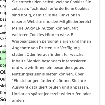
Sie entscheiden selbst, welche Cookies Sie
ungesättigten Ölsäure sowie mehrfach
zulassen. Technisch erforderliche Cookies
ungesättigten Fettsäuren. Beide wirken sich
sind nötig, damit Sie die Funktionen
besonders günstig auf das Herz-Kreislauf-Risiko
unserer Website und den Mitgliederbereich
aus. Rapsöl enthält außerdem Vitamin E und
Meine BARMER nutzen können. Mit
zeichnet sich durch ein besonders günstiges
weiteren Cookies können wir z. B.
Verhältnis von Omega-3- zu Omega-6-Fettsäuren
Werbeanzeigen personalisieren und Ihnen
aus.
Angebote von Dritten zur Verfügung
Die Deutsche Gesellschaft für Ernährung (DGE)
stellen. Oder herausfinden, für welche
bezeichnet Rapsöl aufgrund seiner zahlreichen
Inhalte Sie sich besonders interessieren
positiven Eigenschaften als Öl der Wahl.
und wie wir Ihnen ein besonders gutes
Olivenöl
Nutzungserlebnis bieten können. Über
Olivenöl hat einen hohen Anteil an Ölsäure, die
"Einstellungen ändern" können Sie Ihre
sich neben Omega-3-Fettsäuren vor Herz-
Auswahl detailliert prüfen und anpassen.
Kreislauf-Krankheiten schützen kann.
Und auch später jederzeit widerrufen oder
Sonnenblumenöl
ändern.