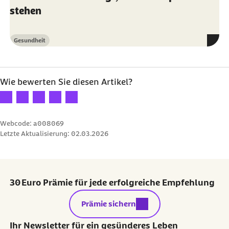
stehen
Gesundheit
Kategorie
Wie bewerten Sie diesen Artikel?
Ihre Bewertung: 1 Stern
Ihre Bewertung: 2 Sterne
Ihre Bewertung: 3 Sterne
Ihre Bewertung: 4 Sterne
Ihre Bewertung: 5 Sterne
Webcode: a008069
Letzte Aktualisierung:
02.03.2026
30 Euro Prämie für jede erfolgreiche Empfehlung
externer Link:
Prämie sichern
Ihr Newsletter für ein gesünderes Leben