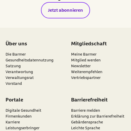
Jetzt abonnieren
Über uns
Mitgliedschaft
Die Barmer
Meine Barmer
Gesundheitsdatennutzung
Mitglied werden
Satzung
Newsletter
externer Link:
Verantwortung
Weiterempfehlen
Verwaltungsrat
Vertriebspartner
Vorstand
Portale
Barrierefreiheit
Digitale Gesundheit
Barriere melden
Firmenkunden
Erklärung zur Barrierefreiheit
Karriere
Gebärdensprache
Leistungserbringer
Leichte Sprache