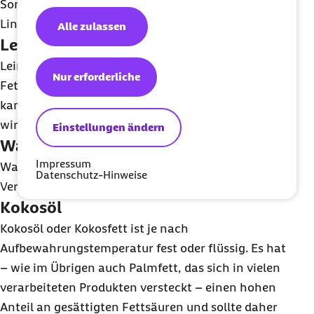
Sonnenblumenöl enthält besonders viel
Linolsäure, eine mehrfach ungesättigte Fettsäure.
Alle zulassen
Leinöl
Leinöl ist eine gute Quelle für ungesättigte
Nur erforderliche
Fettsäuren, vor allem alpha-Linolensäure. Leinöl
kann allerdings schnell ranzig schmecken und
wird am besten kühl und lichtgeschützt gelagert.
Einstellungen ändern
Walnussöl
Impressum
Walnussöl punktet mit einem besonders günstigen
Datenschutz-Hinweise
Verhältnis von Omega-3- zu Omega-6-Fettsäuren.
Kokosöl
Kokosöl oder Kokosfett ist je nach
Aufbewahrungstemperatur fest oder flüssig. Es hat
– wie im Übrigen auch Palmfett, das sich in vielen
verarbeiteten Produkten versteckt – einen hohen
Anteil an gesättigten Fettsäuren und sollte daher