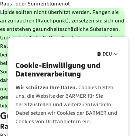
Raps- oder Sonnenblumenöl.
Lipide sollten nicht überhitzt werden. Fangen sie
an zu rauchen (Rauchpunkt), zersetzen sie sich und
es entstehen gesundheitsschädliche Substanzen.
Unterschiedliche Fettquellen haben verschiedene
Rauchpunkte. Natives Olivenöl lässt sich
DEU
beispielsweise nicht so stark erhitzen (Rauchpunkt
bei 130-180°C) wie raffiniertes Rapsöl (218°C) oder
Cookie-Einwilligung und
Sonnenblumenöl (209°C). Letztere eignen sich
Datenverarbeitung
daher ideal zum Braten. Fett sollte zudem nicht
Wir schützen Ihre Daten.
Cookies helfen
mehrfach erhitzt werden, weil sich sonst
uns, die Website der BARMER für Sie
gesundheitlich unerwünschte Verbindungen
bereitzustellen und weiterzuentwickeln.
bilden können.
Dabei setzen wir Cookies der BARMER und
Gesunde Öle im Überblick
Cookies von Drittanbietern ein.
Rapsöl
Rapsöl besteht größtenteils aus der einfach