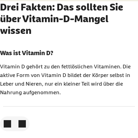
Drei Fakten: Das sollten Sie
über Vitamin-D-Mangel
wissen
Karussell mit 3 Elementen
Element 1 von 3
Was ist Vitamin D?
Vitamin D gehört zu den fettlöslichen Vitaminen. Die
aktive Form von Vitamin D bildet der Körper selbst in
Leber und Nieren, nur ein kleiner Teil wird über die
Nahrung aufgenommen.
Zum vorigen Element
Zum nächsten Element