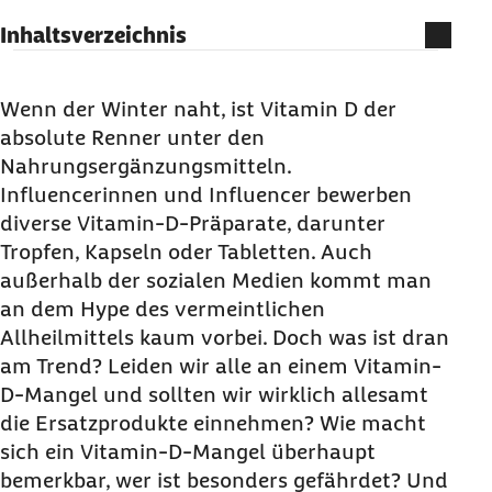
Inhaltsverzeichnis
Vitamin-D-Mangel feststellen
Was Vitamin D ist und wozu es benötigt wird
Wenn der Winter naht, ist Vitamin D der
absolute Renner unter den
Symptome und Folgen eines Vitamin-D-
Nahrungsergänzungsmitteln.
Mangels
Influencerinnen und Influencer bewerben
Ursachen eines Vitamin-D-Mangels
diverse Vitamin-D-Präparate, darunter
Vitamin-D-Mangel beheben
Tropfen, Kapseln oder Tabletten. Auch
Achtung: Eine Vitamin-D-Überdosierung ist
außerhalb der sozialen Medien kommt man
lebensgefährlich
an dem Hype des vermeintlichen
Allheilmittels kaum vorbei. Doch was ist dran
Fazit: Der Hype um den Vitamin-D-Mangel
am Trend? Leiden wir alle an einem Vitamin-
Häufige Fragen und Antworten zu Vitamin D-
D-Mangel und sollten wir wirklich allesamt
Mangel
die Ersatzprodukte einnehmen? Wie macht
sich ein Vitamin-D-Mangel überhaupt
bemerkbar, wer ist besonders gefährdet? Und