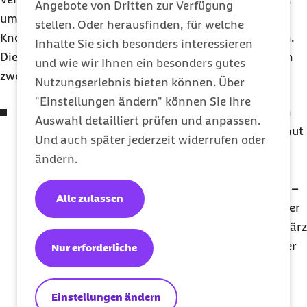
Angebote von Dritten zur Verfügung
um beispielsweise das Risiko für Stürze und
stellen. Oder herausfinden, für welche
Knochenfrakturen im höheren Lebensalter zu senken.
Inhalte Sie sich besonders interessieren
Die ungenügende Versorgung kommt vor allem durch
und wie wir Ihnen ein besonders gutes
zwei Dinge zustande:
Nutzungserlebnis bieten können. Über
"Einstellungen ändern" können Sie Ihre
Wir halten uns zu wenig im Freien auf.
Dadurch
Auswahl detailliert prüfen und anpassen.
kann der Körper nicht genug Vitamin D in der Haut
Und auch später jederzeit widerrufen oder
bilden. Hinzu kommt, dass die Intensität und die
ändern.
Dauer der UV-B-Strahlung in unseren
Breitengraden besonders im Winter niedrig sind –
Alle zulassen
die Vitamin-D-Bildung ist somit abhängig von der
Jahreszeit. Im Winterhalbjahr von Oktober bis März
können wir kein Vitamin D in der Haut bilden. Der
Nur erforderliche
Körper nutzt dann die Speicher im Fett- und
Muskelgewebe, die er in der warmen Jahreszeit
Einstellungen ändern
gebildet hat. Deshalb kommt es im Winter zu