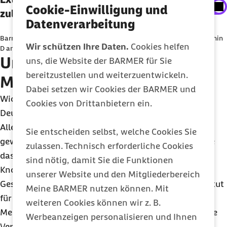
Cookie-Einwilligung und
anzeigen
zulassen
Datenverarbeitung
Sie können an dieser Stelle einstellen, alle externe
Barmer Doc Sebastian erklärt, worauf es bei der Einnahme von Vitamin
Inhalte auf der Website anzeigen zu lassen.
Wir schützen Ihre Daten.
Cookies helfen
D ankommt.
Ursachen eines Vitamin-D-
uns, die Website der BARMER für Sie
Ich bin damit einverstanden, dass personenbezogene
bereitzustellen und weiterzuentwickeln.
Mangels
Daten an Drittplattform übermittelt werden. Mehr dazu
Dabei setzen wir Cookies der BARMER und
in unserer
Datenschutzerklärung
.
Wichtig ist: Bei der Mehrheit der Bevölkerung in
Cookies von Drittanbietern ein.
Deutschland liegt kein Vitamin-D-Mangel vor.
Allerdings erreichen die meisten Menschen den
Sie entscheiden selbst, welche Cookies Sie
gewünschten Spiegel von 50 nmol/l nicht, sodass sie
zulassen. Technisch erforderliche Cookies
das „präventive Potenzial von Vitamin D für ihre
sind nötig, damit Sie die Funktionen
Knochengesundheit nicht nutzen“, so die Deutsche
unserer Website und den Mitgliederbereich
Gesellschaft für Ernährung e. V. und das Bundesinstitut
Meine BARMER nutzen können. Mit
für Risikobewertung. Das heißt, dass die meisten
weiteren Cookies können wir z. B.
Menschen zwar keinen Vitamin-D-Mangel haben, die
Werbeanzeigen personalisieren und Ihnen
Versorgung mit Vitamin D jedoch besser sein könnte,