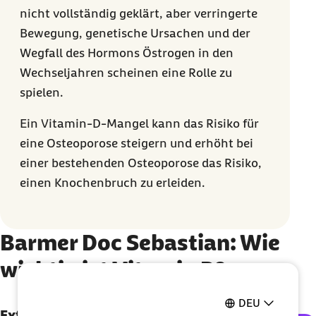
nicht vollständig geklärt, aber verringerte
Bewegung, genetische Ursachen und der
Wegfall des Hormons Östrogen in den
Wechseljahren scheinen eine Rolle zu
spielen.
Ein Vitamin-D-Mangel kann das Risiko für
eine Osteoporose steigern und erhöht bei
einer bestehenden Osteoporose das Risiko,
einen Knochenbruch zu erleiden.
Barmer Doc Sebastian: Wie
wichtig ist Vitamin D?
DEU
Externe Inhalte der Youtube-Plattform
Externe Inhalte der Youtube-Plattform