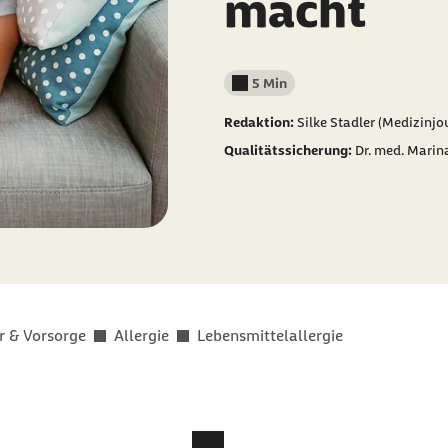
macht
5 Min
Lesedauer weniger als
Redaktion:
Silke Stadler (Medizinjou
Qualitätssicherung:
Dr. med. Marin
r & Vorsorge
Allergie
Lebensmittelallergie