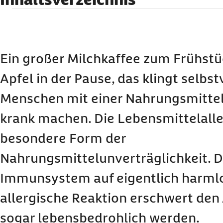
Was eine Nahrungsmittelallergie ist
Welche Lebensmittel Allergien auslösen könne
So zeigen sich Nahrungsmittelallergien
Ein großer Milchkaffee zum Frühstüc
Kreuzallergien: Wenn der Körper „verwechselt“
Apfel in der Pause, das klingt selbs
Behandlung: Was kann man gegen eine Nahrung
Menschen mit einer Nahrungsmittel
Notfallset: Sicherheit für den Ernstfall
krank machen. Die Lebensmittelaller
Was im Notfall wichtig ist
Unterschied zwischen Kindern und Erwachsen
besondere Form der
Häufige Fragen und Antworten zu Nahrungsmit
Nahrungsmittelunverträglichkeit. D
Immunsystem auf eigentlich harmlo
allergische Reaktion erschwert den
sogar lebensbedrohlich werden.