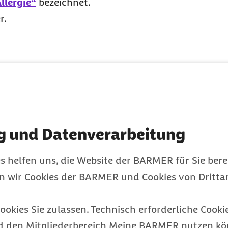
llergie“
bezeichnet.
r.
eine Rolle
mmte Stoffe nicht richtig
agegen.
g und Datenverarbeitung
 ein gesünderes Lebe
s helfen uns, die Website der BARMER für Sie bere
en wir Cookies der BARMER und Cookies von Drittan
eitsthemen mit wertvollen Tipps erhalten und üb
ookies Sie zulassen. Technisch erforderliche Cookie
d den Mitgliederbereich Meine BARMER nutzen kön