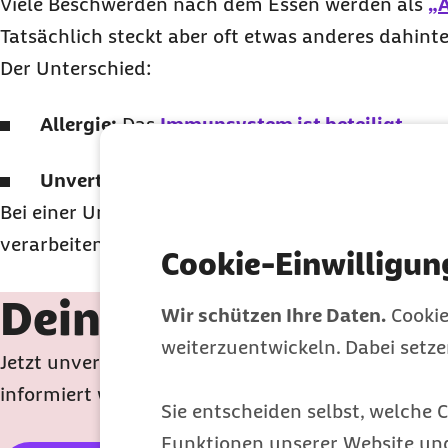
Viele Beschwerden nach dem Essen werden als
„A
Tatsächlich steckt aber oft etwas anderes dahinte
Der Unterschied:
Allergie:
Das
Immunsystem ist beteiligt
Unverträglichkeit:
Das Immunsystem spielt k
Bei einer Unverträglichkeit kann der Körper besti
verarbeiten. Bei einer Allergie reagiert er aktiv d
Cookie-Einwilligun
Dein Newsletter für
Wir schützen Ihre Daten.
Cookie
weiterzuentwickeln. Dabei setz
Jetzt unverbindlich anmelden, monatlich Gesundh
informiert werden.
Sie entscheiden selbst, welche C
Funktionen unserer Website un