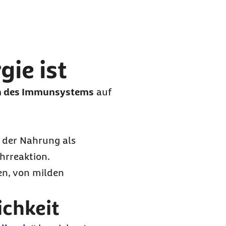
ie ist
n des Immunsystems
auf
e der Nahrung als
hrreaktion.
en, von milden
ichkeit