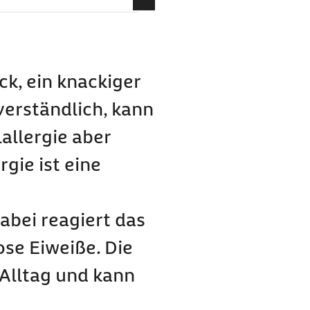
n
k, ein knackiger
tverständlich, kann
smittelallergie tun?
allergie aber
gie ist eine
en
telallergien
abei reagiert das
se Eiweiße. Die
 Alltag und kann