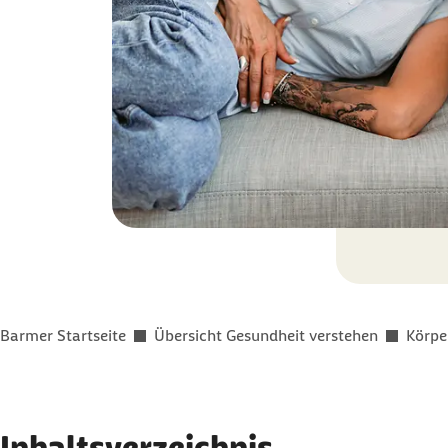
Sie befinden sich hier:
Barmer Startseite
Übersicht Gesundheit verstehen
Körpe
Inhaltsverzeichnis