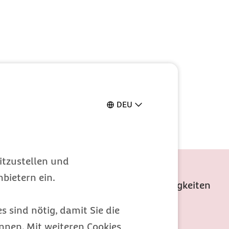
DEU
n
itzustellen und
bietern ein.
er exklusive Barmer Services und Neuigkeiten
s sind nötig, damit Sie die
nen. Mit weiteren Cookies