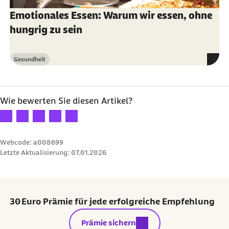
Emotionales Essen: Warum wir essen, ohne
hungrig zu sein
Gesundheit
Kategorie
Wie bewerten Sie diesen Artikel?
Ihre Bewertung: 1 Stern
Ihre Bewertung: 2 Sterne
Ihre Bewertung: 3 Sterne
Ihre Bewertung: 4 Sterne
Ihre Bewertung: 5 Sterne
Webcode: a008699
Letzte Aktualisierung:
07.01.2026
30 Euro Prämie für jede erfolgreiche Empfehlung
externer Link:
Prämie sichern