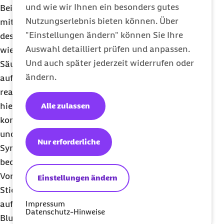
und wie wir Ihnen ein besonders gutes
Bei der überwiegenden Mehrzahl von Menschen
Nutzungserlebnis bieten können. Über
mit Alpha-Gal-Syndrom geht die Konzentration
"Einstellungen ändern" können Sie Ihre
des Alpha-Gal-spezifischen
IgE
im Blut mit der Zeit
Auswahl detailliert prüfen und anpassen.
wieder zurück, sodass sie wieder Fleisch von
Und auch später jederzeit widerrufen oder
Säugetieren in ihre Ernährungsgewohnheiten
ändern.
aufnehmen können, ohne allergisch darauf zu
reagieren. Der zeitliche Rahmen unterscheidet sich
hierbei maßgeblich zwischen Betroffenen, jedoch
Alle zulassen
konnte ein Abfall der
IgE
-Konzentration im Blut
und damit verbunden eine Besserung der
Nur erforderliche
Symptome schon nach drei bis sechs Monaten
beobachtet werden.
Voraussetzung dafür ist, dass sie keine weiteren
Einstellungen ändern
Stiche von Zecken erlitten haben, die Reaktionen
auf Alpha-Gal hervorrufen. Diese können die
Impressum
Datenschutz-Hinweise
Blutkonzentration des
IgE
aufrechterhalten oder