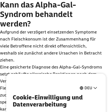
Kann das Alpha-Gal-
Syndrom behandelt
werden?
Aufgrund der verzögert einsetzenden Symptome
nach Fleischkonsum ist der Zusammenhang für
viele Betroffene nicht direkt offensichtlich,
weshalb sie zunächst andere Ursachen in Betracht
ziehen.
Eine gesicherte Diagnose des Alpha-Gal-Syndroms
setzt gehäufte allergische Reaktionen nach dem
Verzehr Alpha-Gal-haltiger Nahrungsmittel wie
Fleisch oder gegebenenfalls Milchprodukte und
DEU
zudem einen positiven Bluttest auf Alpha-Gal-
Cookie-Einwilligung und
spezifisches
IgE
voraus. Alternativ zum Bluttest
Datenverarbeitung
kann auch ein intradermaler Allergietest