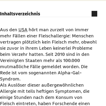
Inhaltsverzeichnis
Das Alpha-Gal-Syndrom – eine Allergie gegen
Fleisch
Aus den
USA
hört man zurzeit von immer
mehr Fällen einer Fleischallergie: Menschen
Fleischallergie durch Zeckenstich
vertragen plötzlich kein Fleisch mehr, obwohl
Alpha-Gal-Syndrom – Symptome der
sie zuvor in ihrem Leben keinerlei Probleme
Fleischallergie
beim Verzehr hatten. Seit 2010 sind in den
Kann das Alpha-Gal-Syndrom behandelt
Vereinigten Staaten mehr als 100.000
werden?
mutmaßliche Fälle gemeldet worden. Die
Das Alpha-Gal-Syndrom – Fleischallergie auch
Rede ist vom sogenannten Alpha-Gal-
in Deutschland?
Syndrom.
Als Auslöser dieser außergewöhnlichen
Häufige Fragen und Antworten zur
Allergie mit teils heftigen Symptomen, die
Fleischallergie
einige Stunden nach dem Konsum von
Fleisch eintreten, haben Forschende einen