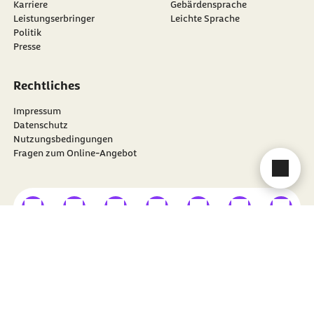
Karriere
Gebärdensprache
Leistungserbringer
Leichte Sprache
Politik
Presse
Rechtliches
Impressum
Datenschutz
Nutzungsbedingungen
Fragen zum Online-Angebot
Cha
externer Link
externer Link
externer Link
externer Link
externer Link
externer Link
externer
Besuchen Sie die
BARMER
auf