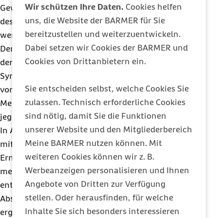
Wir schützen Ihre Daten.
Cookies helfen
Gewissheit verschaffen, bei dem geringe Mengen
uns, die Website der BARMER für Sie
des allergenen Alpha-Gals unter die Haut gespritzt
bereitzustellen und weiterzuentwickeln.
werden.
Dabei setzen wir Cookies der BARMER und
Der Verzicht auf entsprechende Fleischprodukte ist
Cookies von Drittanbietern ein.
der einzige Weg für Betroffene des Alpha-Gal-
Syndroms, um allergischen Reaktionen dauerhaft
Sie entscheiden selbst, welche Cookies Sie
vorzubeugen. Eine Minderheit der betroffenen
zulassen. Technisch erforderliche Cookies
Menschen sollte zusätzlich auf Milchprodukte
sind nötig, damit Sie die Funktionen
jeglicher Art sowie auf Gelatine verzichten.
unserer Website und den Mitgliederbereich
In Ausnahmefällen, beispielsweise bei Personen
Meine BARMER nutzen können. Mit
mit verbleibenden Symptomen trotz
weiteren Cookies können wir z. B.
Ernährungsumstellung, kann eine beigeordnete
Werbeanzeigen personalisieren und Ihnen
medikamentöse Therapie mit Antihistaminika oder
Angebote von Dritten zur Verfügung
entzündungshemmenden Arzneimitteln zur
stellen. Oder herausfinden, für welche
Abschwächung der allergischen Reaktion
Inhalte Sie sich besonders interessieren
ergänzend eingesetzt werden.