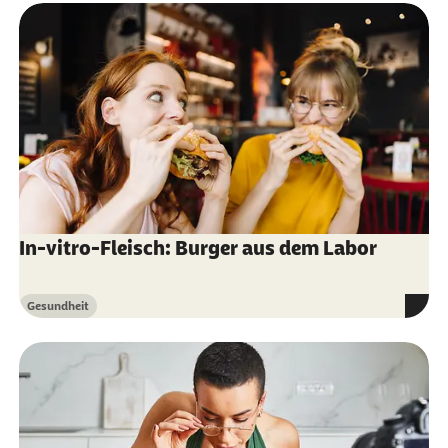
Syndrom: Ein Überblick zum klinischen Bild
und zu pathophysiologischen Konzepten
Institut für Qualität und Wirtschaftlichkeit im
Gesundheitswesen (IQWiG) (letzter Aufruf am
10.08.2023):
Allergien
Platts-Mills, T. A. E., Li, R. C., Keshavarz, B. et al.
(letzter Aufruf am 10.08.2023):
Diagnosis and
In-vitro-Fleisch: Burger aus dem Labor
Management of Patients with the α-Gal
Syndrome
Gesundheit
Kategorie
Wilson, J. M., Schuyler, A. J., Workman, L. et al.
(letzter Aufruf am 10.08.2023):
Investigation
into the α-Gal Syndrome: Characteristics of
261 Children and Adults Reporting Red Meat
Allergy