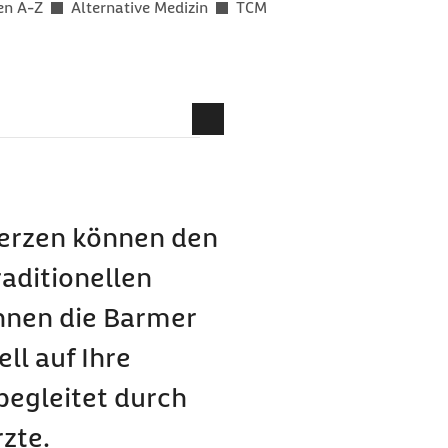
en A-Z
Alternative Medizin
TCM
-Behandlung?
?
erzen können den
hinesischen Medizin in
raditionellen
Ihnen die Barmer
ll auf Ihre
egleitet durch
zte.