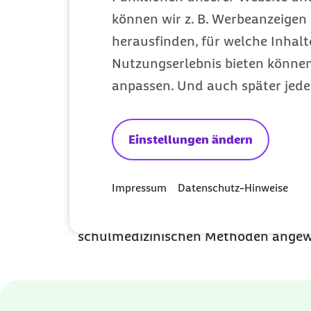
Massagetechniken (z. B. Shiatsu 
können wir z. B. Werbeanzeigen 
herausfinden, für welche Inhalt
Nutzungserlebnis bieten können.
Welche Leistung
anpassen. Und auch später jede
TCM-Behandlu
Einstellungen ändern
Um Ihre Migräne und chronischen Kop
Impressum
Datenschutz-Hinweise
behandeln, verfolgt die Fachklinik f
einen ganzheitlichen Ansatz. Dabei 
schulmedizinischen Methoden angew