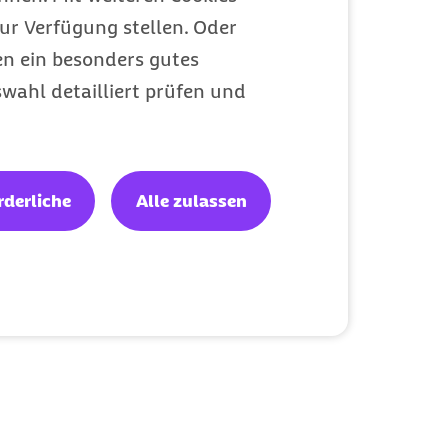
ur Verfügung stellen. Oder
en ein besonders gutes
wahl detailliert prüfen und
einer
rderliche
Alle zulassen
Medizin zu
niken Essen-Mitte
ombination mit