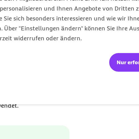
und Tuina)
personalisieren und Ihnen Angebote von Dritten z
e Sie sich besonders interessieren und wie wir Ihn
 Über "Einstellungen ändern" können Sie Ihre Aus
en erhalten Sie bei 
rzeit widerrufen oder ändern.
ng?
Nur erfo
fschmerzen mithilfe Traditioneller Chinesischer 
ür Naturheilkunde und Integrative Medizin der Kli
werden wissenschaftliche Naturheilverfahren in K
endet.