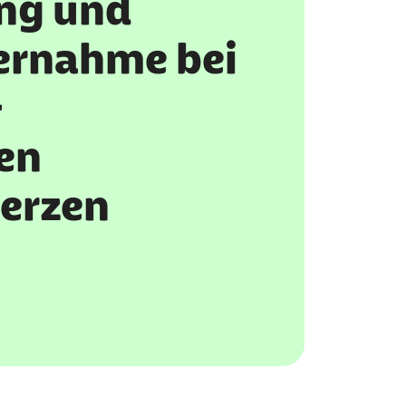
ng und
ernahme bei
&
en
erzen