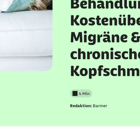
Behandlu
Kostenüb
Migräne 
chronisch
Kopfschm
4 Min
Lesedauer weniger als
Redaktion:
Barmer