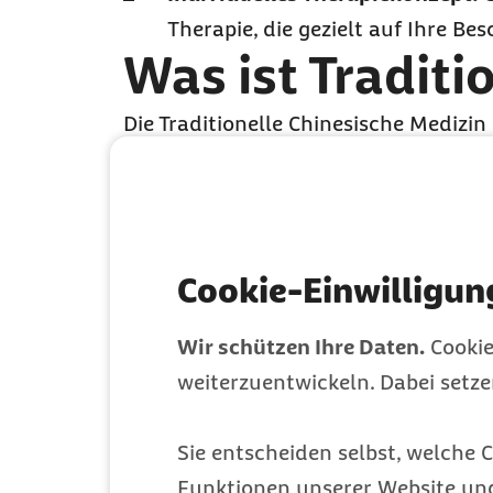
Therapie, die gezielt auf Ihre Be
Was ist Traditi
Die Traditionelle Chinesische Medizin
Jahren entwickelt haben und im osta
TCM lassen sich in 5 Säulen zusamm
Akupunktur
und Moxibustion
Cookie-Einwilligun
Chinesische Arzneimittel
Wir schützen Ihre Daten.
Cookie
Chinesische Ernährung
weiterzuentwickeln. Dabei setz
Bewegung und Koordination (z. B
Sie entscheiden selbst, welche C
Funktionen unserer Website un