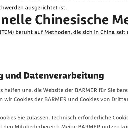
schwerden ausgerichtet ist.
onelle Chinesische M
 (TCM) beruht auf Methoden, die sich in China sei
siatischen Raum weit verbreitet sind. Die Behand
enfassen:
g und Datenverarbeitung
s helfen uns, die Website der BARMER für Sie bere
en wir Cookies der BARMER und Cookies von Drittan
. Qigong)
ookies Sie zulassen. Technisch erforderliche Cookie
d den Mitgliederbereich Meine BARMER nutzen kön