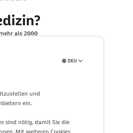
edizin?
t mehr als 2000
lungsverfahren der
DEU
itzustellen und
bietern ein.
s sind nötig, damit Sie die
nen. Mit weiteren Cookies