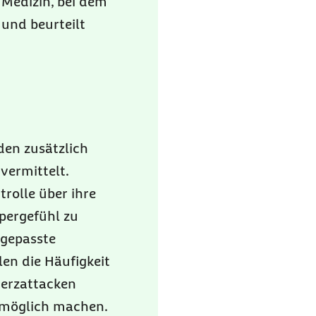
 Medizin, bei dem
und beurteilt
den zusätzlich
vermittelt.
rolle über ihre
pergefühl zu
ngepasste
en die Häufigkeit
merzattacken
g möglich machen.