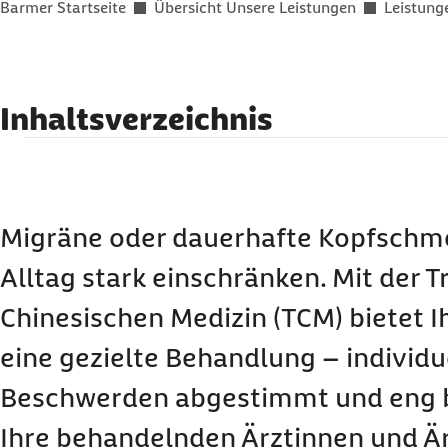
Sie befinden sich hier:
Barmer Startseite
Übersicht Unsere Leistungen
Leistung
Inhaltsverzeichnis
Was ist Traditionelle Chinesische Medizin?
Welche Leistungen erhalten Sie bei einer TCM
Bezahlt die Krankenkasse TCM-Behandlungen
Migräne oder dauerhafte Kopfschm
Wie können Sie Leistungen der Traditionellen C
Alltag stark einschränken. Mit der T
Anspruch nehmen?
Chinesischen Medizin (TCM) bietet 
Häufige Fragen und Antworten zu TCM
eine gezielte Behandlung – individue
Beschwerden abgestimmt und eng b
Ihre behandelnden Ärztinnen und Är