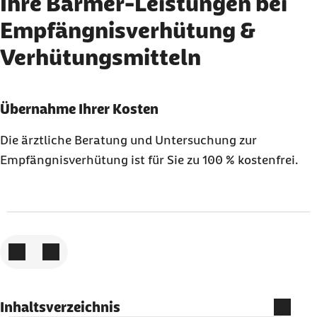
Ihre Barmer-Leistungen bei
Empfängnisverhütung &
Verhütungsmitteln
Karussell mit 3 Elementen
Element 1 von 3
Übernahme Ihrer Kosten
Die ärztliche Beratung und Untersuchung zur
Empfängnisverhütung ist für Sie zu 100 % kostenfrei.
Zum vorigen Element
Zum nächsten Element
Inhaltsverzeichnis