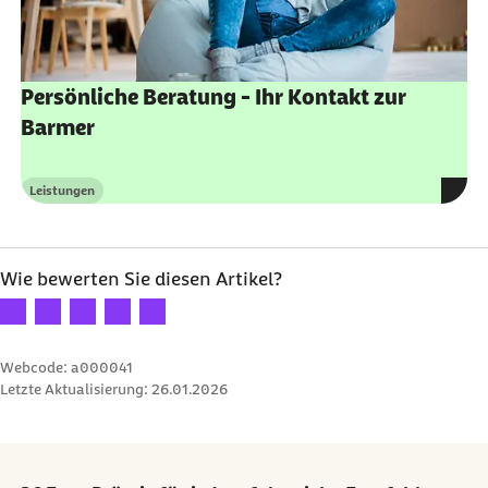
Persönliche Beratung - Ihr Kontakt zur
Barmer
Leistungen
Kategorie
Wie bewerten Sie diesen Artikel?
Ihre Bewertung: 1 Stern
Ihre Bewertung: 2 Sterne
Ihre Bewertung: 3 Sterne
Ihre Bewertung: 4 Sterne
Ihre Bewertung: 5 Sterne
Webcode: a000041
Letzte Aktualisierung:
26.01.2026