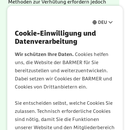
Methoden zur Verhütung erfordern jedoch
viel Disziplin und Erfahrung mit dem
eigenen Körper. Stress, Krankheit oder
DEU
unregelmäßige Zyklen können die
Cookie-Einwilligung und
Zuverlässigkeit beeinträchtigen.
Datenverarbeitung
Wir schützen Ihre Daten.
Cookies helfen
Verhütung "für den Notfall"
uns, die Website der BARMER für Sie
bereitzustellen und weiterzuentwickeln.
Die "Pille danach" ist eine Hormontablette
Dabei setzen wir Cookies der BARMER und
und kann eine ungewollte Schwangerschaft
Cookies von Drittanbietern ein.
nach ungeschütztem Sex verhindern,
indem sie den Eisprung verzögert. Sie sollte
Sie entscheiden selbst, welche Cookies Sie
so bald wie möglich nach dem
zulassen. Technisch erforderliche Cookies
ungeschützten Sex genommen werden,
sind nötig, damit Sie die Funktionen
spätestens innerhalb von 3 bzw. 5 Tagen, je
unserer Website und den Mitgliederbereich
nach enthaltenem Wirkstoff. Die "Pille