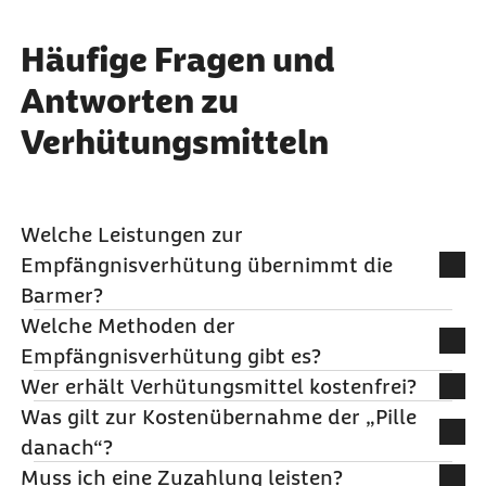
Häufige Fragen und
Antworten zu
Verhütungsmitteln
Welche Leistungen zur
Empfängnisverhütung übernimmt die
Barmer?
Welche Methoden der
Die Barmer übernimmt 100 % der Kosten für die
Empfängnisverhütung gibt es?
ärztliche Beratung und Untersuchung zur
Es gibt verschiedene Methoden zur Empfängnisverhütung:
Wer erhält Verhütungsmittel kostenfrei?
Empfängnisverhütung über Ihre Gesundheitskarte.
Was gilt zur Kostenübernahme der „Pille
Sie müssen hierfür keine zusätzliche Beantragung
Viele verschreibungspflichtige Verhütungsmittel
Hormonelle Methoden, z. B. Pille
danach“?
vornehmen.
(z. B. Pille, hormonhaltige Verhütungspflaster,
(Kombinations- oder Minipille),
Muss ich eine Zuzahlung leisten?
Spiralen) übernimmt die Barmer kostenfrei für
Versicherte unter 22 Jahren erhalten die „Pille