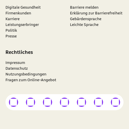
Digitale Gesundheit
Barriere melden
Firmenkunden
Erklärung zur Barrierefreiheit
Karriere
Gebärdensprache
Leistungserbringer
Leichte Sprache
Politik
Presse
Rechtliches
Impressum
Datenschutz
Nutzungsbedingungen
Fragen zum Online-Angebot
externer Link
externer Link
externer Link
externer Link
externer Link
externer Link
externer
Besuchen Sie die
BARMER
auf