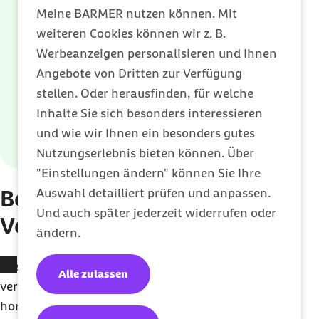
Meine BARMER nutzen können. Mit
danach" ist rezeptfrei in der Apotheke
weiteren Cookies können wir z. B.
erhältlich. Sie eignet sich nicht für die
Werbeanzeigen personalisieren und Ihnen
regelmäßige Verhütung.
Angebote von Dritten zur Verfügung
stellen. Oder herausfinden, für welche
Inhalte Sie sich besonders interessieren
Weitere Informationen:
und wie wir Ihnen ein besonders gutes
Bundesinstitut für Öffentliche Gesundheit
Nutzungserlebnis bieten können. Über
"Einstellungen ändern" können Sie Ihre
Bezahlt die Krankenkasse
Auswahl detailliert prüfen und anpassen.
Und auch später jederzeit widerrufen oder
Verhütungsmittel?
ändern.
Die Barmer übernimmt die Kosten für
Alle zulassen
verschreibungspflichtige Verhütungsmittel wie Pille,
hormonhaltige Verhütungspflaster oder Spirale für