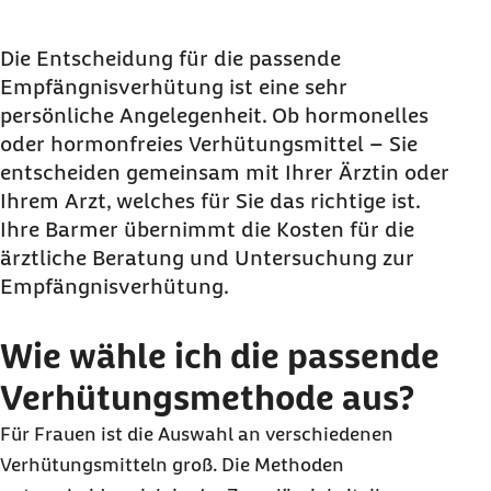
Wie wähle ich die passende
Verhütungsmethode aus?
Die Entscheidung für die passende
Empfängnisverhütung ist eine sehr
Welche Leistungen erhalten Sie zur
persönliche Angelegenheit. Ob hormonelles
Empfängnisverhütung?
oder hormonfreies Verhütungsmittel – Sie
Bezahlt die Krankenkasse Verhütungsmittel?
entscheiden gemeinsam mit Ihrer Ärztin oder
Wie können Sie Leistungen zur
Ihrem Arzt, welches für Sie das richtige ist.
Empfängnisverhütung in Anspruch nehmen?
Ihre Barmer übernimmt die Kosten für die
Häufige Fragen und Antworten zu
ärztliche Beratung und Untersuchung zur
Verhütungsmitteln
Empfängnisverhütung.
Wie wähle ich die passende
Verhütungsmethode aus?
Für Frauen ist die Auswahl an verschiedenen
Verhütungsmitteln groß. Die Methoden