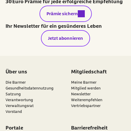
30 Euro Prämie für jede erfolgreiche Empfehlung
externer Link:
Prämie sichern
Ihr Newsletter für ein gesünderes Leben
Jetzt abonnieren
Über uns
Mitgliedschaft
Die Barmer
Meine Barmer
Gesundheitsdatennutzung
Mitglied werden
Satzung
Newsletter
externer Link:
Verantwortung
Weiterempfehlen
Verwaltungsrat
Vertriebspartner
Vorstand
Portale
Barrierefreiheit