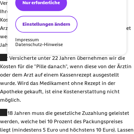
Nur erforderliche
Versicherte unter 22 Jahren. Voraussetzung ist, dass
Ihre Ärztin oder Ihr Arzt ein Kassenrezept ausstellt.
Kosten, die über ein Privatrezept oder eine private
Einstellungen ändern
Arztrechnung entstehen, können leider nicht erstattet
werden – auch dann nicht, wenn Sie noch keine 22
Impressum
Datenschutz-Hinweise
Jahre alt sind.
Für Versicherte unter 22 Jahren übernehmen wir die
Kosten für die "Pille danach", wenn diese von der Ärztin
oder dem Arzt auf einem Kassenrezept ausgestellt
wurde. Wird das Medikament ohne Rezept in der
Apotheke gekauft, ist eine Kostenerstattung nicht
möglich.
Ab 18 Jahren muss die gesetzliche Zuzahlung geleistet
werden, welche bei 10 Prozent des Packungspreises
liegt (mindestens 5 Euro und höchstens 10 Euro). Lassen